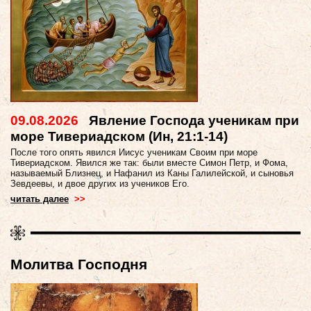
09.08.2026
Явление Господа ученикам при
море Тивериадском (Ин, 21:1-14)
После того опять явился Иисус ученикам Своим при море
Тивериадском. Явился же так: были вместе Симон Петр, и Фома,
называемый Близнец, и Нафанил из Каны Галилейской, и сыновья
Зевдеевы, и двое других из учеников Его.
читать далее
>>
Молитва Господня