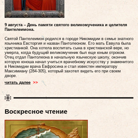
9 августа – День памяти святого великомученика и целителя
Пантелеимона.
Святой Пантелеимон родился в городе Никомидии в семье знатного
язычника Евсторгия и назван Пантолеоном. Его мать Еввула была
христианкой. Она хотела воспитать сына в христианской вере, но
умерла, когда будущий великомученик был еще юным отроком.
Отец отдал Пантолеона в начальную языческую школу, окончив
которую юноша начал учиться врачебному искусству у знаменитого
в Никомидии врача Евфросина и стал известен императору
Максимиану (284-305), который захотел видеть его при своем
дворе.
читать далее
>>
Воскресное чтение