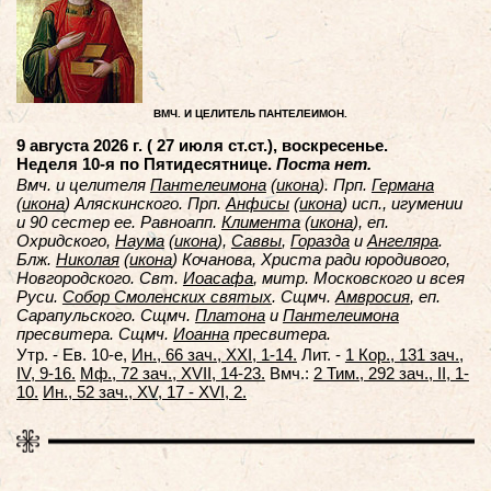
ВМЧ. И ЦЕЛИТЕЛЬ ПАНТЕЛЕИМОН.
9 августа 2026 г. ( 27 июля ст.ст.), воскресенье.
Неделя 10-я по Пятидесятнице.
Поста нет.
Вмч. и целителя
Пантелеимона
(
икона
). Прп.
Германа
(
икона
) Аляскинского. Прп.
Анфисы
(
икона
) исп., игумении
и 90 сестер ее. Равноапп.
Климента
(
икона
), еп.
Охридского,
Наума
(
икона
),
Саввы
,
Горазда
и
Ангеляра
.
Блж.
Николая
(
икона
) Кочанова, Христа ради юродивого,
Новгородского. Свт.
Иоасафа
, митр. Московского и всея
Руси.
Собор Смоленских святых
. Сщмч.
Амвросия
, еп.
Сарапульского. Сщмч.
Платона
и
Пантелеимона
пресвитера. Сщмч.
Иоанна
пресвитера.
Утр. - Ев. 10-е,
Ин., 66 зач., XXI, 1-14.
Лит. -
1 Кор., 131 зач.,
IV, 9-16.
Мф., 72 зач., XVII, 14-23.
Вмч.:
2 Тим., 292 зач., II, 1-
10.
Ин., 52 зач., XV, 17 - XVI, 2.