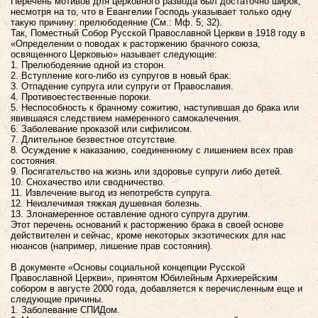
Перечень мотивов для церковного развода был достаточно широк,
несмотря на то, что в Евангелии Господь указывает только одну
такую причину: прелюбодеяние (См.: Мф. 5; 32).
Так, Поместный Собор Русской Православной Церкви в 1918 году в
«Определении о поводах к расторжению брачного союза,
освященного Церковью» называет следующие:
1. Прелюбодеяние одной из сторон.
2. Вступление кого-либо из супругов в новый брак.
3. Отпадение супруга или супруги от Православия.
4. Противоестественные пороки.
5. Неспособность к брачному сожитию, наступившая до брака или
явившаяся следствием намеренного самокалечения.
6. Заболевание проказой или сифилисом.
7. Длительное безвестное отсутствие.
8. Осуждение к наказанию, соединенному с лишением всех прав
состояния.
9. Посягательство на жизнь или здоровье супруги либо детей.
10. Снохачество или сводничество.
11. Извлечение выгод из непотребств супруга.
12. Неизлечимая тяжкая душевная болезнь.
13. Злонамеренное оставление одного супруга другим.
Этот перечень оснований к расторжению брака в своей основе
действителен и сейчас, кроме некоторых экзотических для нас
нюансов (например, лишение прав состояния).
В документе «Основы социальной концепции Русской
Православной Церкви», принятом Юбилейным Архиерейским
собором в августе 2000 года, добавляется к перечисленным еще и
следующие причины.
1. Заболевание СПИДом.