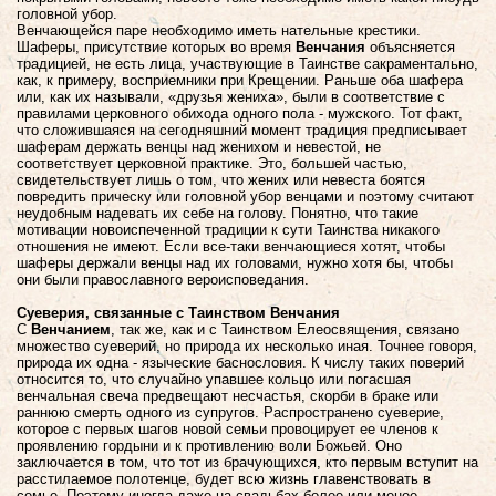
головной убор.
Венчающейся паре необходимо иметь нательные крестики.
Шаферы, присутствие которых во время
Венчания
объясняется
традицией, не есть лица, участвующие в Таинстве сакраментально,
как, к примеру, восприемники при Крещении. Раньше оба шафера
или, как их называли, «друзья жениха», были в соответствие с
правилами церковного обихода одного пола - мужского. Тот факт,
что сложившаяся на сегодняшний момент традиция предписывает
шаферам держать венцы над женихом и невестой, не
соответствует церковной практике. Это, большей частью,
свидетельствует лишь о том, что жених или невеста боятся
повредить прическу или головной убор венцами и поэтому считают
неудобным надевать их себе на голову. Понятно, что такие
мотивации новоиспеченной традиции к сути Таинства никакого
отношения не имеют. Если все-таки венчающиеся хотят, чтобы
шаферы держали венцы над их головами, нужно хотя бы, чтобы
они были православного вероисповедания.
Суеверия, связанные с Таинством Венчания
С
Венчанием
, так же, как и с Таинством Елеосвящения, связано
множество суеверий, но природа их несколько иная. Точнее говоря,
природа их одна - языческие баснословия. К числу таких поверий
относится то, что случайно упавшее кольцо или погасшая
венчальная свеча предвещают несчастья, скорби в браке или
раннюю смерть одного из супругов. Распространено суеверие,
которое с первых шагов новой семьи провоцирует ее членов к
проявлению гордыни и к противлению воли Божьей. Оно
заключается в том, что тот из брачующихся, кто первым вступит на
расстилаемое полотенце, будет всю жизнь главенствовать в
семье. Поэтому иногда даже на свадьбах более или менее