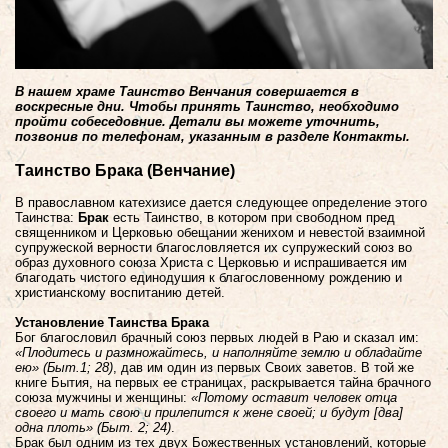
В нашем храме Таинство Венчания совершается в
воскресн
ы
е дни. Чтоб
ы
принять Таинство
, необходимо
пройти собеседовние
.
Детали в
ы
можете уточнить,
позвонив по
те
л
е
ф
онам, указанн
ым
в разделе Контакт
ы.
Таинство Брака (Венчание)
В православном катехизисе дается следующее определение этого
Таинства:
Брак
есть Таинство, в котором при свободном пред
священником и Церковью обещании женихом и невестой взаимной
супружеской верности благословляется их супружеский союз во
образ духовного союза Христа с Церковью и испрашивается им
благодать чистого единодушия к благословенному рождению и
христианскому воспитанию детей.
Установление Таинства Брака
Бог благословил брачный союз первых людей в Раю и сказал им:
«Плодитесь и размножайтесь, и наполняйте землю и обладайте
ею»
(Быт.1; 28)
, дав им один из первых Своих заветов. В той же
книге Бытия, на первых ее страницах, раскрывается тайна брачного
союза мужчины и женщины:
«Потому оставит человек отца
своего и мать свою и прилепится к жене своей; и будут [два]
одна плоть» (Быт. 2; 24)
.
Брак был одним из тех двух Божественных установлений, которые