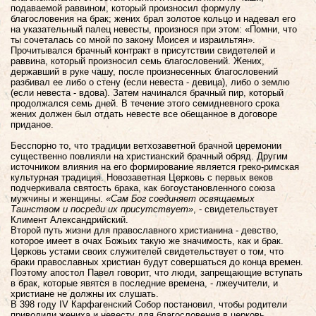
подаваемой раввином, который произносил формулу
благословения на брак; жених брал золотое кольцо и надевал его
на указательный палец невесты, произнося при этом: «Помни, что
ты сочеталась со мной по закону Моисея и израильтян».
Прочитывался брачный контракт в присутствии свидетелей и
раввина, который произносил семь благословений. Жених,
державший в руке чашу, после произнесенных благословений
разбивал ее либо о стену (если невеста - девица), либо о землю
(если невеста - вдова). Затем начинался брачный пир, который
продолжался семь дней. В течение этого семидневного срока
жених должен был отдать невесте все обещанное в договоре
приданое.
Бесспорно то, что традиции ветхозаветной брачной церемонии
существенно повлияли на христианский брачный обряд. Другим
источником влияния на его формирование является греко-римская
культурная традиция. Новозаветная Церковь с первых веков
подчеркивала святость брака, как богоустановленного союза
мужчины и женщины.
«Сам Бог соединяет освящаемых
Таинством и посреди их присутствует»
, - свидетельствует
Климент Александрийский.
Второй путь жизни для православного христианина - девство,
которое имеет в очах Божьих такую же значимость, как и брак.
Церковь устами своих служителей свидетельствует о том, что
браки православных христиан будут совершаться до конца времен.
Поэтому апостол Павел говорит, что люди, запрещающие вступать
в брак, которые явятся в последние времена, - лжеучители, и
христиане не должны их слушать.
В 398 году IV Карфагенский Собор постановил, чтобы родители
приводили жениха и невесту для благословения в церковь.