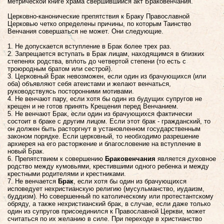
метрической книге храма свершившийся акт Браковенчания.
Церковно-канонические препятствия к Браку Православной
Церковью четко определены причины, по которым Таинство
Венчания совершаться не может. Они следующие.
1. Не допускается вступление в Брак более трех раз.
2. Запрещается вступать в Брак лицам, находящимся в близких
степенях родства, вплоть до четвертой степени (то есть с
троюродным братом или сестрой).
3. Церковный Брак невозможен, если один из брачующихся (или
оба) объявляют себя атеистами и желают венчаться,
руководствуясь посторонними мотивами.
4. Не венчают пару, если хотя бы один из будущих супругов не
крещен и не готов принять Крещения перед Венчанием.
5. Не венчают Брак, если один из брачующихся фактически
состоит в браке с другим лицом. Если этот брак - гражданский, то
он должен быть расторгнут в установленном государственным
законом порядке. Если церковный, то необходимо разрешение
архиерея на его расторжение и благословение на вступление в
новый Брак.
6. Препятствием к совершению
Браковенчания
является духовное
родство между кумовьями, крестившими одного ребенка и между
крестными родителями и крестниками.
7. Не венчается
Брак
, если хотя бы один из брачующихся
исповедует нехристианскую религию (мусульманство, иудаизм,
буддизм). Но совершенный по католическому или протестантскому
обряду, а также нехристианский брак, в случае, если даже только
один из супругов присоединился к Православной Церкви, может
считаться по их желанию в силе. При переходе в христианство