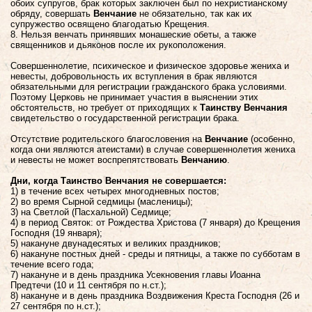
обоих супругов, брак которых заключен был по нехристианскому
обряду, совершать
Венчание
не обязательно, так как их
супружество освящено благодатью Крещения.
8. Нельзя венчать принявших монашеские обеты, а также
священников и дьяконов после их рукоположения.
Совершеннолетие, психическое и физическое здоровье жениха и
невесты, добровольность их вступления в брак являются
обязательными для регистрации гражданского брака условиями.
Поэтому Церковь не принимает участия в выяснении этих
обстоятельств, но требует от приходящих к
Таинству Венчания
свидетельство о государственной регистрации брака.
Отсутствие родительского благословения на
Венчание
(особенно,
когда они являются атеистами) в случае совершеннолетия жениха
и невесты не может воспрепятствовать
Венчанию
.
Дни, когда Таинство Венчания не совершается:
1) в течение всех четырех многодневных постов;
2) во время Сырной седмицы (масленицы);
3) на Светлой (Пасхальной) Седмице;
4) в период Святок: от Рождества Христова (7 января) до Крещения
Господня (19 января);
5) накануне двунадесятых и великих праздников;
6) накануне постных дней - среды и пятницы, а также по субботам в
течение всего года;
7) накануне и в день праздника Усекновения главы Иоанна
Предтечи (10 и 11 сентября по н.ст.);
8) накануне и в день праздника Воздвижения Креста Господня (26 и
27 сентября по н.ст.);