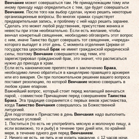
Венчание
может совершаться там. Не принадлежащим тому или
иному приходу надо определиться с тем, где будет совершаться
Венчание
. После того как выбор сделан, нужно решить некоторые
организационные вопросы. Во многих храмах существует
предварительная запись, и проблему с ней надо решить заранее.
Сделать это может любой родственник, присутствие жениха и
невесты при этом необязательно. Если есть желание, чтобы
венчал конкретный священник, необходимо обговорить этот вопрос
с ним, иначе Таинство будет совершать тот священник, «череда»
которого выпадет в этот день. С момента отделения Церкви от
государства церковный
Брак
не имеет гражданской юридической
силы, поэтому
Венчание
совершается над теми, кто
зарегистрировал гражданский брак, это значит, что расписаться
нужно до прихода в храм.
Если есть канонические препятствия к заключению
Брака
,
необходимо лично обратиться в канцелярию правящего архиерея
или его викария. Он при положительном решении вашего вопроса
поставит резолюцию, по которой
Венчание
можно совершить в
любом храме епархии.
Важнейший вопрос, который стоит перед желающей венчаться
парой, - совместное Причащение перед совершением
Таинства
Брака
. Эта традиция сохраняется с первых веков христианства,
когда
Таинство Венчания
совершалось за Божественной
литургией.
Для подготовки к Причастию в день
Венчания
надо выполнить
несколько условий:
1. Поститься (то есть не употреблять мясную и молочную пищу, а
если возможно, то и рыбу) в течение трех дней или, по крайней
мере, в течение одного дня перед
Венчанием
.
2. Ничего не есть, не пить и не курить накануне, с 12 часов ночи.