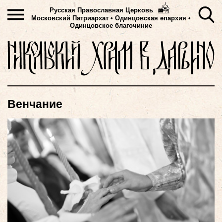
Русская Православная Церковь
Московский Патриархат
•
Одинцовская епархия •
Одинцовское благочиние
Венчание