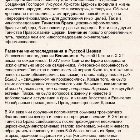
Созданная Господом Иисусом Христом Церковь входила в жизнь
языческих народов, изменяя ее и «изнутри», и снаружи. Обычаи
древних не отвергались, а им придавался новый смысл, они
«переориентировались» для достижения иных целей. Так и в
чинопоследовании
Таинства Брака
церковно оформлялись
брачные обряды, бытовавшие у разных народов. Как и все другие
Таинства Православной Церкви,
Венчание
прошло определенный
путь, прежде чем его чинопоследование окончательно
сформировалось.
Развитие чинопоследования в Русской Церкви
Изложение последования
Венчания
в Русской Церкви в Х-ХП
веках не сохранилось. В XIV веке
Таинство Брака
совершали
исключительно мирские священники. Интересной особенностью
совершения Таинства в описываемый период было то, что жених и
невеста сами обменивались кольцами, а слова
«обручается раб
Божий...»
священником не произносились. Кроме того, не было
таких составляющих современного чина Венчания, как молитва
«Господи, Боже наш, иже отроку патриарха Авраама...»
и сугубой
ектеньи. Также, не было вопросов к жениху и невесте о
добровольном вступлении в брак, и чтения Апостола и Евангелия.
Новобрачные причащались Преждеосвященными Дарами.
В XV веке чин обручения пополняется обычаем троекратного
благословения жениха и невесты горящими свечами. В XVI веке
Таинство Брака совершалось после прохождения нескольких
церковно-административных этапов: во-первых, жених и невеста
обращались к епископу с просьбой благословить их брак; во-
вторых, архиерей выдавал им указ («знамение», «венечная