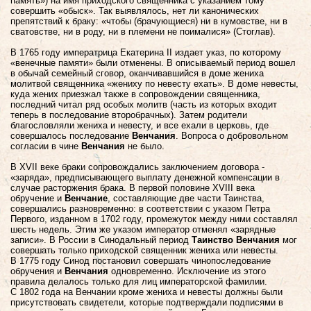
память») на имя приходского священника с указанием тому
совершить «обыск». Так выявлялось, нет ли канонических
препятствий к браку: «чтобы (брачующиеся) ни в кумовстве, ни в
сватовстве, ни в роду, ни в племени не поималися» (Стоглав).
В 1765 году императрица Екатерина II издает указ, по которому
«венечные памяти» были отменены. В описываемый период вошел
в обычай семейный сговор, оканчивавшийся в доме жениха
молитвой священника «жениху по невесту ехать». В доме невесты,
куда жених приезжал также в сопровождении священника,
последний читал ряд особых молитв (часть из которых входит
теперь в последование второбрачных). Затем родители
благословляли жениха и невесту, и все ехали в церковь, где
совершалось последование
Венчания
. Вопроса о добровольном
согласии в чине
Венчания
не было.
В XVII веке браки сопровождались заключением договора -
«заряда», предписывающего выплату денежной компенсации в
случае расторжения брака. В первой половине XVIII века
обручение и
Венчание
, составляющие две части Таинства,
совершались разновременно: в соответствии с указом Петра
Первого, изданном в 1702 году, промежуток между ними составлял
шесть недель. Этим же указом император отменял «зарядные
записи». В России в Синодальный период
Таинство Венчания
мог
совершать только приходской священник жениха или невесты.
В 1775 году Синод постановил совершать чинопоследование
обручения и
Венчания
одновременно. Исключение из этого
правила делалось только для лиц императорской фамилии.
С 1802 года на Венчании кроме жениха и невесты должны были
присутствовать свидетели, которые подтверждали подписями в