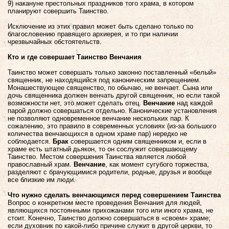
9) накануне престольных праздников того храма, в котором
планируют совершить Таинство.
Исключение из этих правил может быть сделано только по
благословению правящего архиерея, и то при наличии
чрезвычайных обстоятельств.
Кто и где совершает Таинство Венчания
Таинство может совершать только законно поставленный «белый»
священник, не находящийся под каноническим запрещением.
Монашествующее священство, по обычаю, не венчает. Сына или
дочь священника должен венчать другой священник, но если такой
возможности нет, это может сделать отец.
Венчание
над каждой
парой должно совершаться отдельно. Канонические установления
не позволяют одновременное венчание нескольких пар. К
сожалению, это правило в современных условиях (из-за большого
количества венчающихся в одном храме пар) нередко не
соблюдается.
Брак
совершается одним священником и, если в
храме есть штатный дьякон, то он сослужит совершающему
Таинство. Местом совершения Таинства является любой
православный храм.
Венчание
, как момент сугубого торжества,
разделяют с брачующимися родители, родные, друзья и вообще
все близкие им люди.
Что нужно сделать венчающимся перед совершением Таинства
Вопрос о конкретном месте проведения Венчания для людей,
являющихся постоянными прихожанами того или иного храма, не
стоит. Конечно, Таинство должно совершаться в «своем» храме;
если духовник по какой-либо причине служит в другой церкви, то