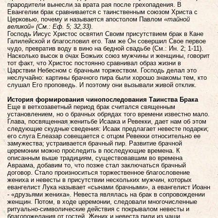
прародители вынесли за врата рая после грехопадения. В
Евангелии брак сравнивается с таинственным союзом Христа с
Церковью, почему и называется апостолом Павлом
«тайной
великой» (См.: Еф. 5; 32,33)
.
Господь Иисус Христос освятил Своим присутствием брак в Кане
Галилейской и благословил его. Там же Он совершил Свое первое
чудо, превратив воду в вино на бедной свадьбе (См.: Ин. 2; 1-11).
Насколько высок в очах Божьих союз мужчины и женщины, говорит
тот факт, что Христос постоянно сравнивал образ жизни в
Царствии Небесном с брачным торжеством. Господь делал это
неслучайно: картины брачного пира были хорошо знакомы тем, кто
слушал Его проповедь. И поэтому они вызывали живой отклик.
История формирования чинопоследования Таинства Брака
Еще в ветхозаветный период брак считался священным
установлением, но о брачных обрядах того времени известно мало.
Глава, посвященная женитьбе Исаака и Ревекки, дает нам об этом
следующие скудные сведения: Исаак предлагает невесте подарки;
его слуга Елеазар совещается с отцом Ревекки относительно ее
замужества; устраивается брачный пир. Развитие брачной
церемонии можно проследить в последующие времена. К
описанным выше традициям, существовавшим во времена
Авраама, добавим то, что позже стал заключаться брачный
договор. Стало произноситься торжественное благословение
жениха и невесты в присутствии нескольких мужчин, которых
евангелист Лука называет «сынами брачными», а евангелист Иоанн
- «друзьями жениха». Невеста являлась на брак в сопровождении
женщин. Потом, в ходе церемонии, следовали многочисленные
ритуально-символические действия с покрывалом невесты и
благопожелания от гостей. Жених и невеста пили из чаши,