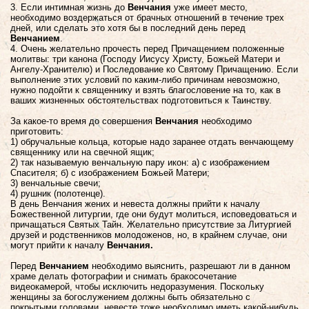
3. Если интимная жизнь до
Венчания
уже имеет место,
необходимо воздержаться от брачных отношений в течение трех
дней, или сделать это хотя бы в последний день перед
Венчанием
.
4. Очень желательно прочесть перед Причащением положенные
молитвы: три канона (Господу Иисусу Христу, Божьей Матери и
Ангелу-Хранителю) и Последование ко Святому Причащению. Если
выполнение этих условий по каким-либо причинам невозможно,
нужно подойти к священнику и взять благословение на то, как в
ваших жизненных обстоятельствах подготовиться к Таинству.
За какое-то время до совершения
Венчания
необходимо
приготовить:
1) обручальные кольца, которые надо заранее отдать венчающему
священнику или на свечной ящик;
2) так называемую венчальную пару икон: а) с изображением
Спасителя; б) с изображением Божьей Матери;
3) венчальные свечи;
4) рушник (полотенце).
В день Венчания жених и невеста должны прийти к началу
Божественной литургии, где они будут молиться, исповедоваться и
причащаться Святых Тайн. Желательно присутствие за Литургией
друзей и родственников молодоженов, но, в крайнем случае, они
могут прийти к началу
Венчания.
Перед
Венчанием
необходимо выяснить, разрешают ли в данном
храме делать фотографии и снимать бракосочетание
видеокамерой, чтобы исключить недоразумения. Поскольку
женщины за богослужением должны быть обязательно с
покрытыми головами, невесте тоже необходимо иметь какой-нибудь