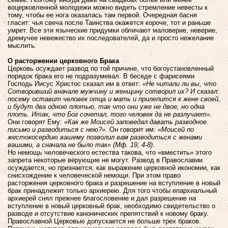
воцерковленной молодежи можно видеть стремление невесты к
тому, чтобы ее нога оказалась там первой. Очередная басня
гласит: чья свеча после Таинства окажется короче, тот и раньше
умрет. Все эти языческие придумки обличают маловерие, неверие,
дремучее невежество их последователей, да и просто нежелание
мыслить.
О расторжении церковного Брака
Церковь осуждает развод по той причине, что богоустановленный
порядок брака его не подразумевал. В беседе с фарисеями
Господь Иисус Христос сказал им в ответ:
«Не читали ли вы, что
Сотворивший вначале мужчину и женщину сотворил их? И сказал:
посему оставит человек отца и мать и прилепится к жене своей,
и будут два одною плотью, так что они уже не двое, но одна
плоть. Итак, что Бог сочетал, того человек да не разлучает»
.
Они говорят Ему:
«Как же Моисей заповедал давать разводное
письмо и разводиться с нею?».
Он говорит им:
«Моисей по
жестокосердию вашему позволил вам разводиться с женами
вашими, а сначала не было так» (Мф. 19; 4-8)
.
Но немощь человеческого естества такова, что «вместить» этого
запрета некоторые верующие не могут. Развод в Православии
осуждается, но признается, как выражение церковной икономии, как
снисхождение к человеческой немощи. При этом право
расторжения церковного брака и разрешение на вступление в новый
брак принадлежит только архиерею. Для того чтобы епархиальный
архиерей снял прежнее благословение и дал разрешение на
вступление в новый церковный брак, необходимо свидетельство о
разводе и отсутствие канонических препятствий к новому браку.
Православной Церковью допускается не больше трех браков.