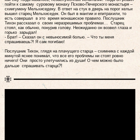
пойти к самому суровому монаху Псково-Печерского монастыря –
схиигумену Мельхиседеку. В ответ на стук в дверь на порог кельи
вышел старец Мельхиседек. Он был в мантии и епитрахили, то
есть совершал в это время монашеское правило. Послушник
Тихон рассказал о своих неразрешимых проблемах… Старец
стоял, как обычно, понурив голову. Неожиданно он возвел глаза и
горько зарыдал!
- Брат! – Сказал он с невыносимой болью. – Что ты меня
спрашиваешь?! Я сам погибаю!
Послушник Тихон, глядя на плачущего старца – схимника с каждой
минутой яснее понимал, что все его проблемы ни стоят ровно
ничего! Они просто улетучились из души! О чем можно было
?!
дальше спрашивать старца