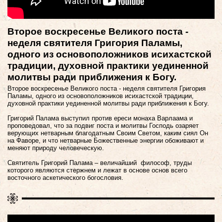
Второе воскресенье Великого поста -
неделя святителя Григория Паламы,
одного из основоположников исихастской
традиции, духовной практики уединенной
молитвы ради приближения к Богу.
Второе воскресенье Великого поста - неделя святителя Григория
Паламы, одного из основоположников исихастской традиции,
духовной практики уединенной молитвы ради приближения к Богу.
Григорий Палама выступил против ереси монаха Варлаама и
проповедовал, что за подвиг поста и молитвы Господь озаряет
верующих нетварным благодатным Своим Светом, каким сиял Он
на Фаворе, и что нетварные Божественные энергии обоживают и
меняют природу человеческую.
Святитель Григорий Палама – величайший философ, труды
которого являются стержнем и лежат в основе основ всего
восточного аскетического богословия.