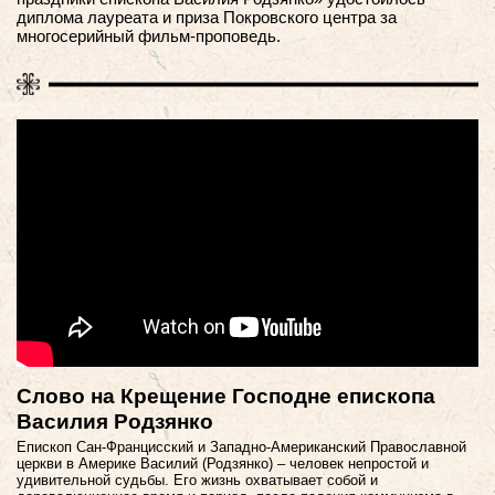
диплома лауреата и приза Покровского центра за
многосерийный фильм-проповедь.
Слово на Крещение Господне епископа
Василия Родзянко
Епископ Сан-Францисский и Западно-Американский Православной
церкви в Америке Василий (Родзянко) – человек непростой и
удивительной судьбы. Его жизнь охватывает собой и