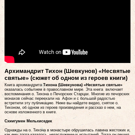
Архимандрит Тихон (Шевкунов) «Несвятые
святые» (сюжет об одном из героев книги)
Книга архимандрита
Тихона (Шевкунова) «Несвятые святые»
оказалась событием в православном мире. Эта книга включает
воспоминания о. Тихона о Печорских Старцах. Многие из печорских
монахов сейчас переехали на Афон и с большой радостью
встретили эту публикацию. Ниже вы найдете видео, снятое о.
Тихоном, об одном из героев произведения и рассказ о нем, на
основе изложенного в книге.
Схиигумен Мельхиседек
Однажды на о. Тихона в монастыре обрушилась лавина жестоких и,
как ему тогда казалось, незаслуженных испытаний. Тогда он решил