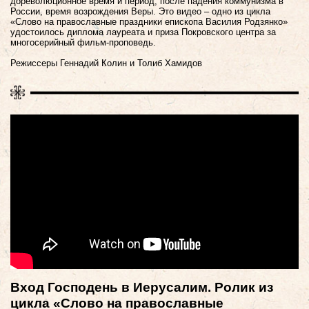
дореволюционное время и период, после падения коммунизма в
России, время возрождения Веры. Это видео – одно из цикла
«Слово на православные праздники епископа Василия Родзянко»
удостоилось диплома лауреата и приза Покровского центра за
многосерийный фильм-проповедь.
Режиссеры Геннадий Колин и Толиб Хамидов
Вход Господень в Иерусалим. Ролик из
цикла «Слово на православные