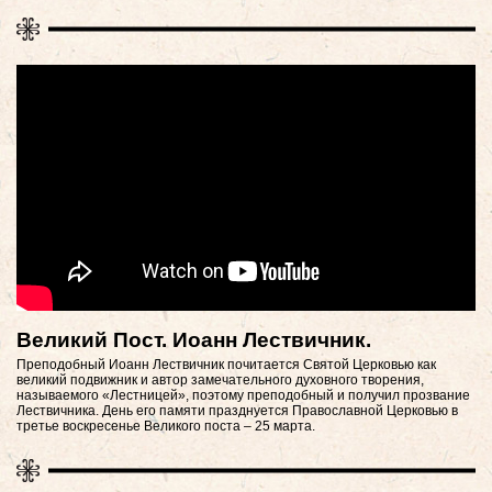
Великий Пост. Иоанн Лествичник.
Преподобный Иоанн Лествичник почитается Святой Церковью как
великий подвижник и автор замечательного духовного творения,
называемого «Лестницей», поэтому преподобный и получил прозвание
Лествичника. День его памяти празднуется Православной Церковью в
третье воскресенье Великого поста – 25 марта.