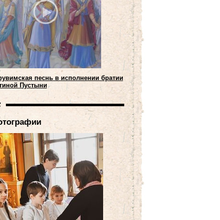
рувимская песнь в исполнении братии
тиной Пустыни
отографии