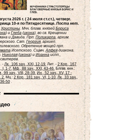
МУЧЕННИКИ СТРАСТОТЕРПЦЫ
БЛАГОВЕРНЫЕ КНЯЗЬЯ БОРИС И
ГЛЕБ.
вгуста 2026 г. ( 24 июля ст.ст.), четверг.
мица 10-я по Пятидесятнице.
Поста нет.
.
Христины
. Мчч. блгвв. князей
Бориса
она
) и
Глеба
(
икона
), во св. Крещении
ана и Давида. Прп.
Поликарпа
, архим.
ерского. Свт.
Георгия
, архиеп.
илевского. Обретение мощей прп.
лмата
Исетского. Сщмч.
Алфея
диакона.
.
Николая
(
икона
) и
Иоанна
испп.,
свитеров.
. -
Лк., 106 зач., XXI, 12-19.
Лит. -
2 Кор., 167
, I, 1-7.
Мф., 88 зач., XXI, 43-46.
Блгвв. кнн.:
, 99 зач., VIII, 28-39.
Ин., 52 зач., XV, 17 -
 2.
Мц.:
2 Кор., 181 зач., VI, 1-10.
Лк., 33 зач.,
, 36-50
.
идео