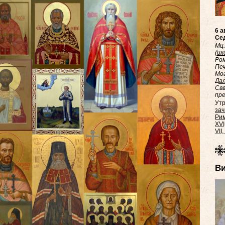
6 а
Сед
Мц
(
ик
Ром
Печ
Мог
Да
Свв
пре
Утр
зач.
Рим.
XVI,
VII
В