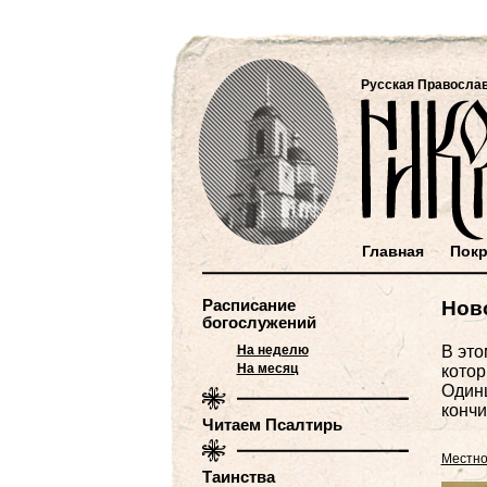
Русская Правосла
Главная
Покр
Расписание
Нов
богослужений
На неделю
В это
На месяц
котор
Одинц
кончи
Читаем Псалтирь
Местно
Таинства