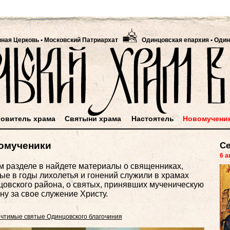
вная Церковь
•
Московский Патриархат
Одинцовская епархия • Один
овитель храма
Святыни храма
Настоятель
Новомучени
омученики
Се
6 а
м разделе в найдете материалы о священниках,
ые в годы лихолетья и гонений служили в храмах
овского района, о святых, принявших мученическую
ну за свое служение Христу.
чтимые святые Одинцовского благочиния