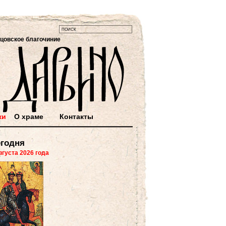
цовское благочиние
ки
О храме
Контакты
годня
вгуста 2026 года