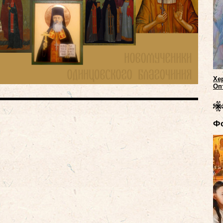
Хе
Оп
Ф