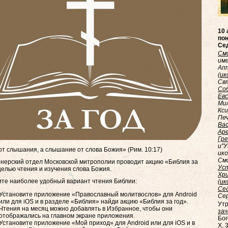
10 
пон
Сед
См
име
Апп
(
ик
Св
Со
Ев
Мил
Кси
Печ
Ва
Ар
Гре
и"
от слышания, а слышание от слова Божия» (Рим. 10:17)
ико
Смо
нерский отдел Московской митрополии проводит акцию «Библия за
Ус
целью чтения и изучения слова Божия.
Хр
те наиболее удобный вариант чтения Библии:
(
ик
Се
Установите приложение «Православный молитвослов» для Android
Сер
или для iOS и в разделе «Библия» найди акцию «Библия за год».
Утр
Чтения на месяц можно добавлять в Избранное, чтобы они
зач.
отображались на главном экране приложения.
Бо
Установите приложение «Мой приход» для Android или для iOS и в
X, 