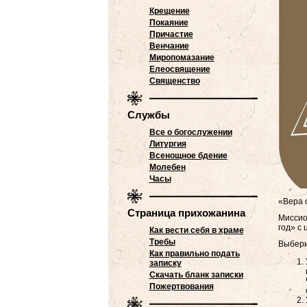
Крещение
Покаяние
Причастие
Венчание
Миропомазание
Елеосвящение
Священство
Службы
Все о богослужении
Литургия
Всенощное бдение
Молебен
Часы
«Вера 
Страница прихожанина
Миссио
год» с 
Как вести себя в храме
Требы
Выбери
Как правильно подать
записку
Скачать бланк записки
Пожертвования