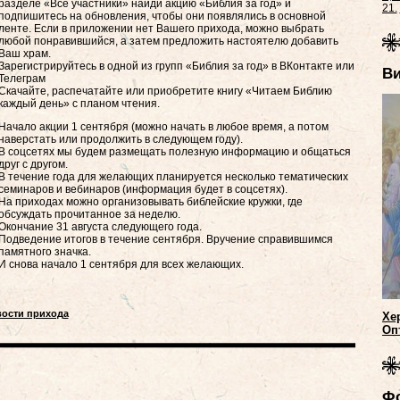
разделе «Все участники» найди акцию «Библия за год» и
21.
подпишитесь на обновления, чтобы они появлялись в основной
ленте. Если в приложении нет Вашего прихода, можно выбрать
любой понравившийся, а затем предложить настоятелю добавить
Ваш храм.
Зарегистрируйтесь в одной из групп «Библия за год» в ВКонтакте или
В
Телеграм
Скачайте, распечатайте или приобретите книгу «Читаем Библию
каждый день» с планом чтения.
Начало акции 1 сентября (можно начать в любое время, а потом
наверстать или продолжить в следующем году).
В соцсетях мы будем размещать полезную информацию и общаться
друг с другом.
В течение года для желающих планируется несколько тематических
семинаров и вебинаров (информация будет в соцсетях).
На приходах можно организовывать библейские кружки, где
обсуждать прочитанное за неделю.
Окончание 31 августа следующего года.
Подведение итогов в течение сентября. Вручение справившимся
памятного значка.
И снова начало 1 сентября для всех желающих.
вости прихода
Хе
Оп
Ф