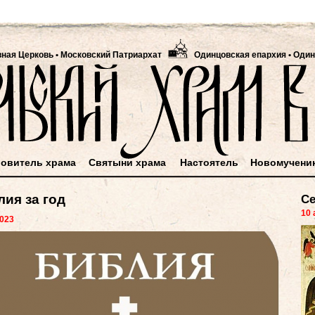
вная Церковь
•
Московский Патриархат
Одинцовская епархия • Один
овитель храма
Святыни храма
Настоятель
Новомучени
ия за год
Се
10 
2023