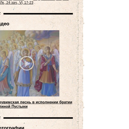
Лк., 24 зач., VI, 17-23
.
идео
рувимская песнь в исполнении братии
тиной Пустыни
отографии