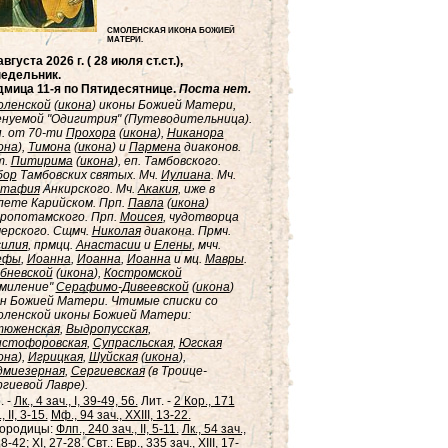
СМОЛЕНСКАЯ ИКОНА БОЖИЕЙ
МАТЕРИ.
августа 2026 г. ( 28 июля ст.ст.),
едельник.
мица 11-я по Пятидесятнице.
Поста нет.
оленской
(
икона
) иконы Божией Матери,
нуемой "Одигитрия" (Путеводительница).
. от 70-ти
Прохора
(
икона
),
Никанора
она
),
Тимона
(
икона
) и
Пармена
диаконов.
т.
Питирима
(
икона
), еп. Тамбовского.
бор
Тамбовских святых. Мч.
Иулиана
. Мч.
стафия
Анкирского. Мч.
Акакия
, иже в
ете Карийском. Прп.
Павла
(
икона
)
ропотамского. Прп.
Моисея
, чудотворца
ерского. Сщмч.
Николая
диакона. Прмч.
силия
, прмцц.
Анастасии
и
Елены
, мчч.
ефы
,
Иоанна
,
Иоанна
,
Иоанна
и мц.
Мавры
.
бневской
(
икона
),
Костромской
Умиление"
Серафимо-Дивеевской
(
икона
)
н Божией Матери. Чтимые списки со
ленской иконы Божией Матери:
тюженская
,
Выдропусская
,
истофоровская
,
Супрасльская
,
Югская
она
),
Игрицкая
,
Шуйская
(
икона
),
дмиезерная
,
Сергиевская
(в Троице-
гиевой Лавре).
. -
Лк., 4 зач., I, 39-49, 56.
Лит. -
2 Кор., 171
, II, 3-15.
Мф., 94 зач., XXIII, 13-22.
городицы:
Флп., 240 зач., II, 5-11.
Лк., 54 зач.,
38-42; XI, 27-28.
Свт.:
Евр., 335 зач., XIII, 17-