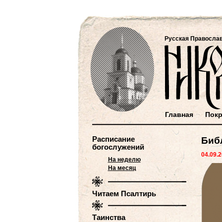
Русская Правосла
Главная
Покр
Расписание
Библ
богослужений
04.09.
На неделю
На месяц
Читаем Псалтирь
Таинства