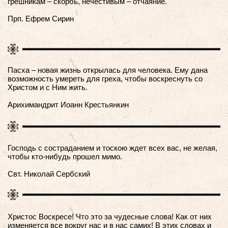
грешникам – скорбь, нечестивым – отчаяние.
Прп. Ефрем Сирин
Пасха – новая жизнь открылась для человека. Ему дана
возможность умереть для греха, чтобы воскреснуть со
Христом и с Ним жить.
Арихимандрит Иоанн Крестьянкин
Господь с состраданием и тоскою ждет всех вас, не желая,
чтобы кто-нибудь прошел мимо.
Свт. Николай Сербский
Христос Воскресе! Что это за чудесные слова! Как от них
изменяется все вокруг нас и в нас самих! В этих словах и