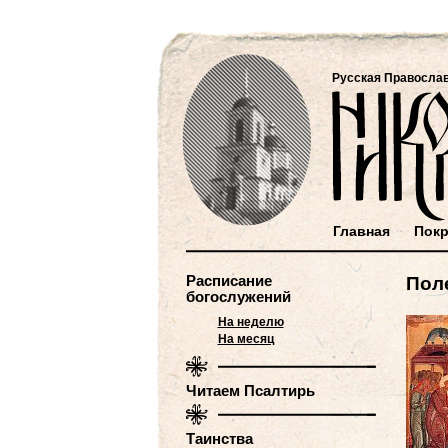
Русская Правосла
Главная
Покр
Расписание
Пол
богослужений
На неделю
На месяц
Читаем Псалтирь
Таинства