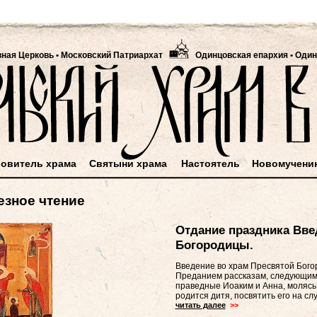
вная Церковь
•
Московский Патриархат
Одинцовская епархия • Один
овитель храма
Святыни храма
Настоятель
Новомучени
езное чтение
Отдание праздника Вве
Богородицы.
Введение во храм Пресвятой Бог
Преданием рассказам, следующим
праведные Иоаким и Анна, молясь 
родится дитя, посвятить его на сл
читать далее
>>