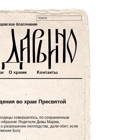
цовское благочиние
ки
О храме
Контакты
дения во храм Пресвятой
ородицы совершилось, по сохраненным
 образом. Родители Девы Марии,
о разрешении неплодства, дали обет, если
ужение Богу.