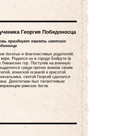
ученика Георгия Победоносца
ковь празднует память святого
едоносца
ом богатых и благочестивых родителей,
 вере. Родился он в городе Бейруте (в
я Ливанских гор.
Поступив на военную
 выделялся среди прочих воинов своим
илой, воинской осанкой и красотой.
начальника, святой Георгий сделался
ана. Диоклетиан был талантливым
верженцем римских богов.