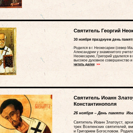
Святитель Георгий Нео
30 ноября празднуем день памят
Родился в г. Неокесарии (север Ма
Александрии у знаменитого учител
Неокесарию, Григорий удалился в 
высокое духовное совершенство и
читать далее
>>
Святитель Иоанн Злато
Константинополя
26 ноября – День памяти Ио
Святитель Иоанн Златоуст, арх
трех Вселенских святителей, в
и Григорием Богословом. Родилс