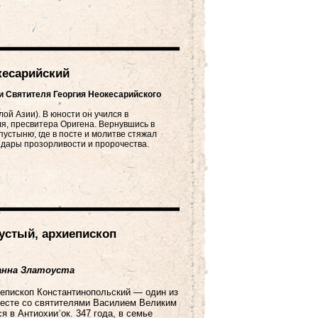
кесарийский
и Святителя Георгия Неокесарийского
лой Азии). В юности он учился в
я, пресвитера Оригена. Вернувшись в
пустыню, где в посте и молитве стяжал
 дары прозорливости и пророчества.
устый, архиепископ
анна Златоуста
иепископ Константинопольский — один из
месте со святителями Василием Великим
я в Антиохии ок. 347 года, в семье