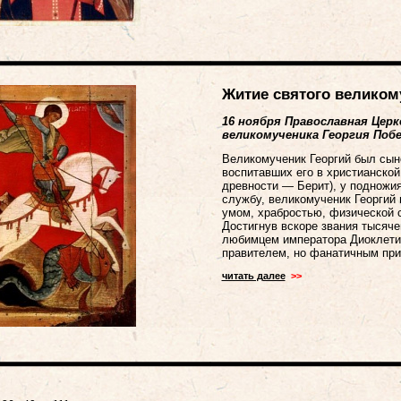
Житие святого великом
16 ноября Православная Цер
великомученика Георгия Поб
Великомученик Георгий был сын
воспитавших его в христианской
древности — Берит), у подножи
службу, великомученик Георгий
умом, храбростью, физической с
Достигнув вскоре звания тысяче
любимцем императора Диоклети
правителем, но фанатичным при
читать далее
>>