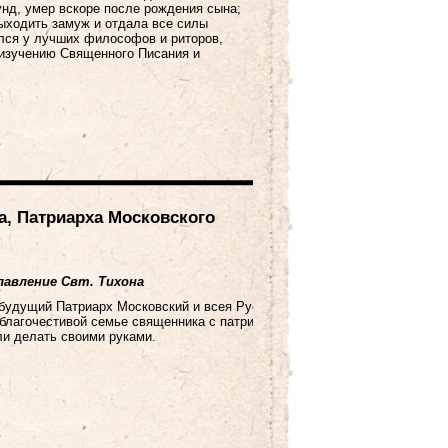
унд, умер вскоре после рождения сына;
выходить замуж и отдала все силы
лся у лучших философов и риторов,
 изучению Священного Писания и
а, Патриарха Московского
лавление Свт. Тихона
удущий Патриарх Московский и всея Руси) родился 19 января 1865 года
 благочестивой семье священника с патриархальным укладом. Дети помо
ли делать своими руками.