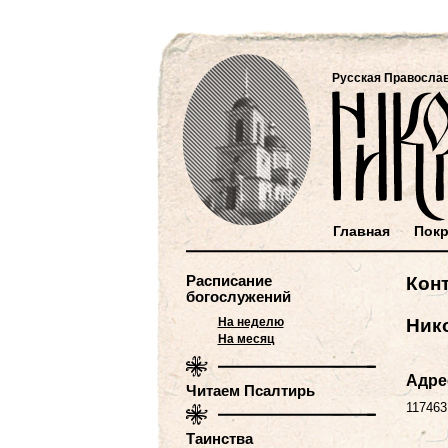
Русская Правосла
Главная
Покр
Расписание
Кон
богослужений
На неделю
Ник
На месяц
Адре
Читаем Псалтирь
117463
Таинства