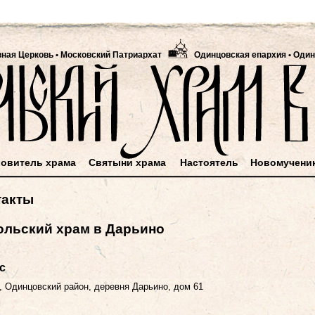
вная Церковь
•
Московский Патриархат
Одинцовская епархия • Один
овитель храма
Святыни храма
Настоятель
Новомучени
такты
ольский храм в Дарьино
с
,
Одинцовский район, деревня Дарьино, дом 61