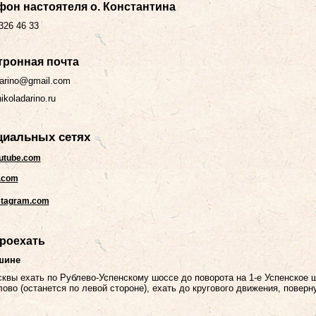
фон настоятеля о. Константина
326 46 33
тронная почта
darino@gmail.com
koladarino.ru
циальных сетях
utube.com
.com
stagram.com
проехать
шине
квы ехать по Рублево-Успенскому шоссе до поворота на 1-е Успенское 
ово (останется по левой стороне), ехать до кругового движения, поверн