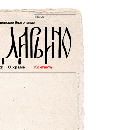
цовское благочиние
ки
О храме
Контакты