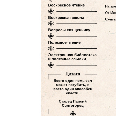
Воскресное чтение
На эл
От Мос
Воскресная школа
Схема
Вопросы священнику
Полезное чтение
Электронная библиотека
и полезные ссылки
Цитатa
Всего один помысел
может погубить, и
всего один способен
спасти.
Старец Паисий
Святогорец