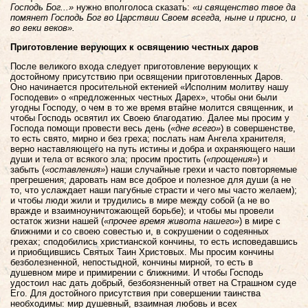
Господь Бог...»
нужно вполголоса сказать:
«и священство твое да
помянет Господь Бог во Царствии Своем всегда, ныне и присно, и
во веки веков».
Приготовление верующих к освящению честных даров
После великого входа следует приготовление верующих к
достойному присутствию при освящении приготовленных Даров.
Оно начинается просительной ектенией «Исполним молитву нашу
Господеви» о «предложенных честных Дарех», чтобы они были
угодны Господу, о чем в то же время втайне молится священник, и
чтобы Господь освятил их Своею благодатию. Далее мы просим у
Господа помощи провести весь день (
«дне всего»
) в совершенстве,
то есть свято, мирно и без греха; послать нам Ангела хранителя,
верно наставляющего на путь истины и добра и охраняющего наши
души и тела от всякого зла; просим простить (
«прощения»
) и
забыть (
«оставления»
) наши случайные грехи и часто повторяемые
прегрешения; даровать нам все доброе и полезное для души (а не
то, что услаждает наши пагубные страсти и чего мы часто желаем);
и чтобы люди жили и трудились в мире между собой (а не во
вражде и взаимноуничтожающей борьбе); и чтобы мы провели
остаток жизни нашей (
«прочее время живота нашего»
) в мире с
ближними и со своею совестью и, в сокрушении о содеянных
грехах; сподобились христианской кончины, то есть исповедавшись
и приобщившись Святых Таин Христовых. Мы просим кончины
безболезненной, непостыдной, кончины мирной, то есть в
душевном мире и примирении с ближними. И чтобы Господь
удостоил нас дать добрый, безбоязненный ответ на Страшном суде
Его. Для достойного присутствия при совершении таинства
необходимы: мир душевный, взаимная любовь и всех