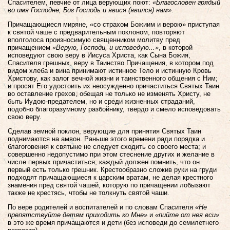
Спасителем, певчие от лица верующих поют:
«Благословен грядый
во имя Господне; Бог Господь и явися (явился) нам»
.
Причащающиеся миряне, «со страхом Божиим и верою» приступая
к святой чаше с предварительным поклоном, повторяют
вполголоса произносимую священником молитву пред
причащением
«Верую, Господи, и исповедую...»
, в которой
исповедуют свою веру в Иисуса Христа, как Сына Божия,
Спасителя грешных, веру в Таинство Причащения, в котором под
видом хлеба и вина принимают истинное Тело и истинную Кровь
Христову, как залог вечной жизни и таинственного общения с Ним;
и просят Его удостоить их неосужденно причаститься Святых Таин
во оставление грехов, обещая не только не изменять Христу, не
быть Иудою-предателем, но и среди жизненных страданий,
подобно благоразумному разбойнику, твердо и смело исповедовать
свою веру.
Сделав земной поклон, верующие для принятия Святых Таин
поднимаются на амвон. Раньше этого времени ради порядка и
благоговения к святыне не следует сходить со своего места; и
совершенно недопустимо при этом стеснение других и желание в
числе первых причаститься; каждый должен помнить, что он
первый есть только грешник. Крестообразно сложив руки на груди
подходят причащающиеся к царским вратам, не делая крестного
знамения пред святой чашей, которую по причащении лобызают
также не крестясь, чтобы не толкнуть святой чаши.
По вере родителей и воспитателей и по словам Спасителя
«Не
препятствуйте детям приходить ко Мне»
и
«пийте от нея вси»
в это же время причащаются и дети (без исповеди до семилетнего