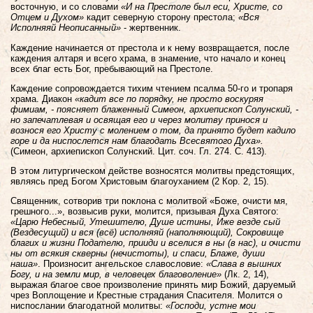
восточную, и со словами
«И на Престоле был еси, Христе, со
Отцем и Духом»
кадит северную сторону престола;
«Вся
Исполняяй Неописанный»
- жертвенник.
Каждение начинается от престола и к нему возвращается, после
каждения алтаря и всего храма, в знамение, что начало и конец
всех благ есть Бог, пребывающий на Престоле.
Каждение сопровождается тихим чтением псалма 50-го и тропаря
храма. Диакон
«кадит все по порядку, не просто воскуряя
фимиам, - поясняет блаженный Симеон, архиепископ Солунский, -
но запечатлевая и освящая его и через молитву принося и
вознося его Христу с молением о том, да принято будет кадило
горе и да ниспослется нам благодать Всесвятого Духа».
(Симеон, архиепископ Солунский. Цит. соч. Гл. 274. С. 413).
В этом литургическом действе возносятся молитвы предстоящих,
являясь пред Богом Христовым благоуханием (2 Кор. 2, 15).
Священник, сотворив три поклона с молитвой «Боже, очисти мя,
грешного...», возвысив руки, молится, призывая Духа Святого:
«Царю Небесный, Утешителю, Душе истины, Иже везде сый
(Вездесущий) и вся (всё) исполняяй (наполняющий), Сокровище
благих и жизни Подателю, прииди и вселися в ны (в нас), и очисти
ны от всякия скверны (нечистоты), и спаси, Блаже, души
наша»
.
Произносит ангельское славословие:
«Слава в вышних
Богу, и на земли мир, в человецех благоволение»
(Лк. 2, 14),
выражая благое свое произволение принять мир Божий, даруемый
чрез Воплощение и Крестные страдания Спасителя. Молится о
ниспослании благодатной молитвы:
«Господи, устне мои