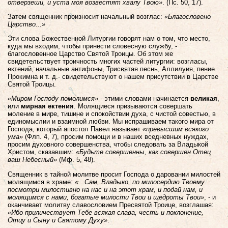
отверзеши, и уста моя возвестят хвалу Твою»
. (Пс. 50, 17).
Затем священник произносит начальный возглас:
«Благословено
Царство...»
Эти слова
Божественной Литургии
говорят нам о том, что место,
куда мы входим, чтобы принести словесную службу, -
благословенное Царство Святой Троицы. Об этом же
свидетельствует троичность многих частей литургии: возгласы,
ектений, начальные антифоны, Трисвятая песнь, Аллилуия, пение
Прокимна и т. д.- свидетельствуют о нашем присутствии в Царстве
Святой Троицы.
«Миром Господу помолимся»
- этими словами начинается
великая
,
или
мирная ектения
. Молящиеся призываются совершать
моление в мире, тишине и спокойствии духа, с чистой совестью, в
единомыслии и взаимной любви. Мы испрашиваем такого мира от
Господа, который апостол Павел называет
«превысшим всякого
ума»
(Флп. 4, 7), просим помощи и в наших вседневных нуждах,
просим духовного совершенства, чтобы следовать за Владыкой
Христом, сказавшим:
«Будьте совершенны, как совершен Отец
ваш Небесный»
(Мф. 5, 48).
Священник в тайной молитве просит Господа о даровании милостей
молящимся в храме:
«...Сам, Владыко, по милосердию Твоему
посмотри милостивно на нас и на этот храм, и подай нам, и
молящимся с нами, богатые милости Твои и щедроты Твои»
, - и
оканчивает молитву славословием Пресвятой Троице, возглашая:
«Ибо приличествует Тебе всякая слава, честь и поклонение,
Отцу и Сыну и Святому Духу»
.