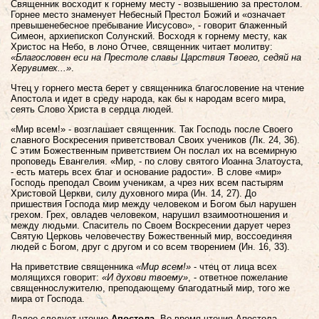
Священник восходит к горнему месту - возвышению за престолом.
Горнее место знаменует Небесный Престол Божий и «означает
превышенебесное пребывание Иисусово», - говорит блаженный
Симеон, архиепископ Солунский. Восходя к горнему месту, как
Христос на Небо, в лоно Отчее, священник читает молитву:
«Благословен еси на Престоле славы Царствия Твоего, седяй на
Херувимех...»
.
Чтец у горнего места берет у священника благословение на чтение
Апостола и идет в среду народа, как бы к народам всего мира,
сеять Слово Христа в сердца людей.
«Мир всем!» - возглашает священник. Так Господь после Своего
славного Воскресения приветствовал Своих учеников (Лк. 24, 36).
С этим Божественным приветствием Он послал их на всемирную
проповедь Евангелия. «Мир, - по слову святого Иоанна Златоуста,
- есть матерь всех благ и основание радости». В слове «мир»
Господь преподал Своим ученикам, а чрез них всем пастырям
Христовой Церкви, силу духовного мира (Ин. 14, 27). До
пришествия Господа мир между человеком и Богом был нарушен
грехом. Грех, овладев человеком, нарушил взаимоотношения и
между людьми. Спаситель по Своем Воскресении дарует через
Святую Церковь человечеству Божественный мир, воссоединяя
людей с Богом, друг с другом и со всем творением (Ин. 16, 33).
На приветствие священника
«Мир всем!»
- чтец от лица всех
молящихся говорит:
«И духови твоему»
, - ответное пожелание
священнослужителю, преподающему благодатный мир, того же
мира от Господа.
Далее следует чтение
Апостола
. Во время чтения Апостола