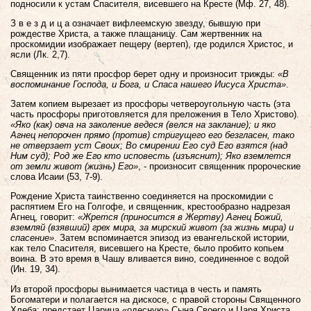
подносили к устам Спасителя, висевшего на Кресте (Мф. 27, 48).
З в е з д и ц а означает вифлеемскую звезду, бывшую при
рождестве Христа, а также плащаницу. Сам жертвенник на
проскомидии изображает пещеру (вертеп), где родился Христос, и
ясли (Лк. 2,7).
Священник из пяти просфор берет одну и произносит трижды:
«В
воспоминание Господа, и Бога, и Спаса нашего Иисуса Христа»
.
Затем копием вырезает из просфоры четвероугольную часть (эта
часть просфоры приготовляется для преложения в Тело Христово).
«Яко (как) овча на заколение ведеся (велся на заклание); и яко
Агнец непорочен прямо (против) стригущего его безгласен, тако
не отверзает уст Своих; Во смирении Его суд Его взятся (над
Ним суд); Род же Его кто исповесть (изъяснит); Яко вземлется
от земли живот (жизнь) Его»
, - произносит священник пророческие
слова Исаии (53, 7-9).
Рождение Христа таинственно соединяется на проскомидии с
распятием Его на Голгофе, и священник, крестообразно надрезая
Агнец, говорит:
«Жрется (приносится в Жертву) Агнец Божий,
вземляй (взявший) грех мира, за мирский живот (за жизнь мира) и
спасение»
. Затем вспоминается эпизод из евангельской истории,
как тело Спасителя, висевшего на Кресте, было пробито копьем
воина. В это время в Чашу вливается вино, соединенное с водой
(Ин. 19, 34).
Из второй просфоры вынимается частица в честь и память
Богоматери и полагается на дискосе, с правой стороны Священного
Хлеба: предстает Царица «одесную» Сына Своего и Царя Христа.