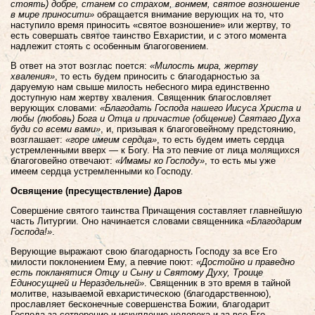
стоять) добре, станем со страхом, вонмем, святое возношение
в мире приносити»
обращается внимание верующих на то, что
наступило время приносить «святое возношение» или жертву, то
есть совершать святое таинство Евхаристии, и с этого момента
надлежит стоять с особенным благоговением.
В ответ на этот возглас поется:
«Милость мира, жертву
хваления»
, то есть будем приносить с благодарностью за
даруемую нам свыше милость небесного мира единственно
доступную нам жертву хваления. Священник благословляет
верующих словами:
«Благодать Господа нашего Иисуса Христа и
любы (любовь) Бога и Отца и причастие (общение) Святаго Духа
буди со всеми вами»
, и, призывая к благоговейному предстоянию,
возглашает:
«горе имеим сердца»
, то есть будем иметь сердца
устремленными вверх — к Богу. На это певчие от лица молящихся
благоговейно отвечают:
«Имамы ко Господу»
, то есть мы уже
имеем сердца устремленными ко Господу.
Освящение (пресуществление) Даров
Совершение святого таинства Причащения составляет главнейшую
часть Литургии. Оно начинается словами священника
«Благодарим
Господа!»
.
Верующие выражают свою благодарность Господу за все Его
милости поклонением Ему, а певчие поют:
«Достойно и праведно
есть покланятися Отцу и Сыну и Святому Духу, Троице
Единосущней и Нераздельней»
. Священник в это время в тайной
молитве, называемой евхаристическою (благодарственною),
прославляет бесконечные совершенства Божии, благодарит
Господа за сотворение и искупление человека и за все Его