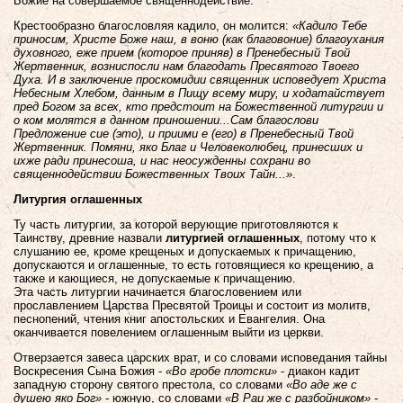
Божие на совершаемое священнодействие.
Крестообразно благословляя кадило, он молится:
«Кадило Тебе
приносим, Христе Боже наш, в воню (как благовоние) благоухания
духовного, еже прием (которое приняв) в Пренебесный Твой
Жертвенник, возниспосли нам благодать Пресвятого Твоего
Духа. И в заключение проскомидии священник исповедует Христа
Небесным Хлебом, данным в Пищу всему миру, и ходатайствует
пред Богом за всех, кто предстоит на Божественной литургии и
о ком молятся в данном приношении...Сам благослови
Предложение сие (это), и приими е (его) в Пренебесный Твой
Жертвенник. Помяни, яко Благ и Человеколюбец, принесших и
ихже ради принесоша, и нас неосужденны сохрани во
священнодействии Божественных Твоих Тайн...»
.
Литургия оглашенных
Ту часть литургии, за которой верующие приготовляются к
Таинству, древние назвали
литургией оглашенных
, потому что к
слушанию ее, кроме крещеных и допускаемых к причащению,
допускаются и оглашенные, то есть готовящиеся ко крещению, а
также и кающиеся, не допускаемые к причащению.
Эта часть литургии начинается благословением или
прославлением Царства Пресвятой Троицы и состоит из молитв,
песнопений, чтения книг апостольских и Евангелия. Она
оканчивается повелением оглашенным выйти из церкви.
Отверзается завеса царских врат, и со словами исповедания тайны
Воскресения Сына Божия -
«Во гробе плотски»
- диакон кадит
западную сторону святого престола, со словами
«Во аде же с
душею яко Бог»
- южную, со словами
«В Раи же с разбойником»
-