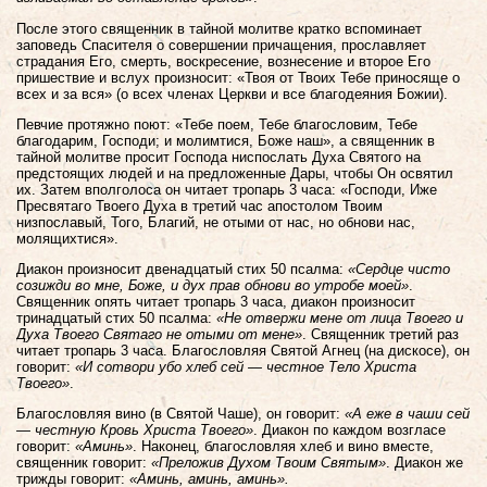
После этого священник в тайной молитве кратко вспоминает
заповедь Спасителя о совершении причащения, прославляет
страдания Его, смерть, воскресение, вознесение и второе Его
пришествие и вслух произносит: «Твоя от Твоих Тебе приносяще о
всех и за вся» (о всех членах Церкви и все благодеяния Божии).
Певчие протяжно поют: «Тебе поем, Тебе благословим, Тебе
благодарим, Господи; и молимтися, Боже наш», а священник в
тайной молитве просит Господа ниспослать Духа Святого на
предстоящих людей и на предложенные Дары, чтобы Он освятил
их. Затем вполголоса он читает тропарь 3 часа: «Господи, Иже
Пресвятаго Твоего Духа в третий час апостолом Твоим
низпославый, Того, Благий, не отыми от нас, но обнови нас,
молящихтися».
Диакон произносит двенадцатый стих 50 псалма:
«Сердце чисто
созижди во мне, Боже, и дух прав обнови во утробе моей»
.
Священник опять читает тропарь 3 часа, диакон произносит
тринадцатый стих 50 псалма:
«Не отвержи мене от лица Твоего и
Духа Твоего Святаго не отыми от мене»
. Священник третий раз
читает тропарь 3 часа. Благословляя Святой Агнец (на дискосе), он
говорит:
«И сотвори убо хлеб сей — честное Тело Христа
Твоего»
.
Благословляя вино (в Святой Чаше), он говорит:
«А еже в чаши сей
— честную Кровь Христа Твоего»
. Диакон по каждом возгласе
говорит:
«Аминь»
. Наконец, благословляя хлеб и вино вместе,
священник говорит:
«Преложив Духом Твоим Святым»
. Диакон же
трижды говорит:
«Аминь, аминь, аминь».