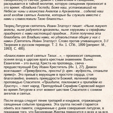
раскрывается в тайной молитве, которую священник произносит в
это время: «
Владыка Господи, Боже наш, установивший на
Небесах чины и воинства Ангелов и Архангелов... соделай наш
вход входом святых Ангелов, которые бы служили вместе с
нами и славословили Твою благость»
.
Творец Литургии святитель Иоанн Златоуст пишет:
«Ныне ликуют
ангелы, ныне радуются архангелы, ныне херувимы и серафимы
празднуют с нами настоящий праздник... Хотя получена эта
благодать от Владыки нами, но удовольствие общее у них с
нами» (
Святитель Иоанн Златоуст. Слово против упивающихся, 3 //
Творения в русском переводе. Т. 2. Кн. 1. СПб., 1899 [репринт: М.,
1993]. С. 485).
«Благословен вход святых Твоих...»
, – произносит священник,
осеняя вход в царские врата крестным знамением. Вынос
Евангелия – это выход Христа на проповедь, свеча -
предшествующий Ему Иоанн Креститель (Ин. 1, 27). Диакон
возглашает:
«Премудрость, прости! (с греч.- мудрость, станьте
прямо)»
. Это призыв к верующим в простоте сердца, стоя
благоговейно, внимать премудрости Божией, явленной миру
проповедью Спасителя.
«Приидите, поклонимся и припадем ко
Христу»,
– поет народ. Преподобный Серафим Саровский видел
во время Литургии в этот момент шествие Спасителя с сонмом
ангелов и святых.
После входа следует пение тропарей и кондаков, отражающих
священные события праздника. Эта группа песней старается
обнять все памяти, соединенные с днем совершения литургии, в
показании того, что Бескровная Жертва приносится о всех и за вся.