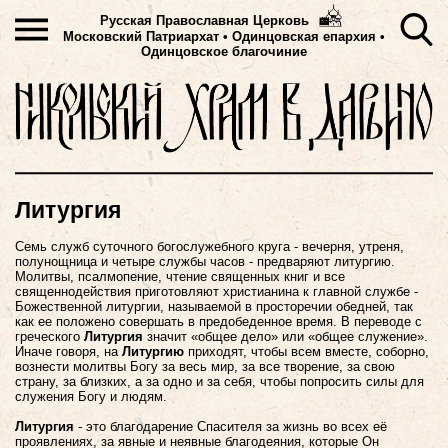
Русская Православная Церковь
Московский Патриархат
•
Одинцовская епархия •
Одинцовское благочиние
Литургия
Семь служб суточного богослужебного круга - вечерня, утреня,
полунощница и четыре службы часов - предваряют литургию.
Молитвы, псалмопение, чтение священных книг и все
священнодействия приготовляют христианина к главной службе -
Божественной литургии, называемой в просторечии обедней, так
как ее положено совершать в предобеденное время. В переводе с
греческого
Литургия
значит «общее дело» или «общее служение».
Иначе говоря, на
Литургию
приходят, чтобы всем вместе, соборно,
вознести молитвы Богу за весь мир, за все творение, за свою
страну, за близких, а за одно и за себя, чтобы попросить силы для
служения Богу и людям.
Литургия
- это благодарение Спасителя за жизнь во всех её
проявлениях, за явные и неявные благодеяния, которые Он