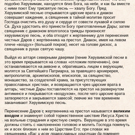
подобно Херувимам, находятся близ Бога, на небе, и как бы вместе
с ними поют Ему трисвятую песнь — хвалу Богу. Пред
Херувимской песнью открываются царские врата и диакон
совершает каждение, а священник в тайной молитве просит
Господа очистить его душу и сердце от совести лукавой и силою
Св. Духа удостоить его принести Богу приготовленные Дары; затем
священник с диаконом вполголоса трижды произносят
херувимскую песнь, и оба отходят к жертвеннику для перенесения
честных Даров с жертвенника на престол. Диакон, имея на левом
плече «воздух» (большой покров), несет на голове дискос, а
священник в руках святую чашу.
Выйдя из алтаря северными дверями (пение Херувимской песни в
это время прерывается на словах «отложим попечение»), они
останавливаются на амвоне и, обратившись лицом к верующим,
молятся за Святейшего Патриарха, за правящего архиеререя,
митрополитов, архиепископов, епископов, за священство,
монашество, за создателей храма, за присутствующих
православных христиан, и возвращаются чрез царские врата в
алтарь; честные Дары поставляются на престол на развернутом
антиминсе и покрываются «воздухом», после чего царские врата
затворяются и закрываются завесой; певчие же тем временем
заканчивают Херувимскую песнь.
Перенесение Даров с жертвенника на престол называется
великим
входом
и знаменует собой торжественное шествие Иисуса Христа
на вольные страдания и крестную смерть. Верующие в это время
должны стоять с наклоненною головою и молить Господа помянуть
их и всех близких к ним во Царствии Его; при словах же
священника
«Вас и всех православных христиан да помянет