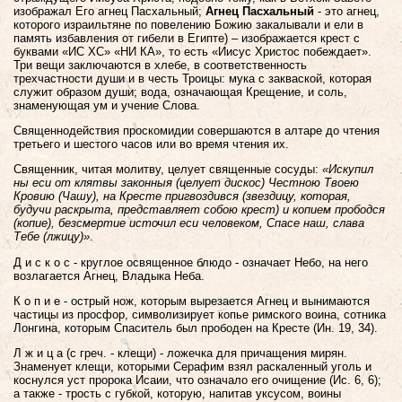
изображал Его агнец Пасхальный;
Агнец Пасхальный
- это агнец,
которого израильтяне по повелению Божию закалывали и ели в
память избавления от гибели в Египте) – изображается крест с
буквами «ИС ХС» «НИ КА», то есть «Иисус Христос побеждает».
Три вещи заключаются в хлебе, в соответственность
трехчастности души и в честь Троицы: мука с закваской, которая
служит образом души; вода, означающая Крещение, и соль,
знаменующая ум и учение Слова.
Священнодействия проскомидии совершаются в алтаре д
о чтения
третьего и шестого часов или во время чтения их.
Священник, читая молитву, целует священные сосуды:
«Искупил
ны еси от клятвы законныя (целует дискос) Честною Твоею
Кровию (Чашу), на Кресте пригвоздився (звездицу, которая,
будучи раскрыта, представляет собою крест) и копием прободся
(копие), безсмертие источил еси человеком, Спасе наш, слава
Тебе (лжицу)»
.
Д и с к о с - круглое освященное блюдо - означает Небо, на него
возлагается Агнец, Владыка Неба.
К о п и е - острый нож, которым вырезается Агнец и вынимаются
частицы из просфор, символизирует копье римского воина, сотника
Лонгина, которым Спаситель был прободен на Кресте (Ин. 19, 34).
Л ж и ц а (с греч. - клещи) - ложечка для причащения мирян.
Знаменует клещи, которыми Серафим взял раскаленный уголь и
коснулся уст пророка Исаии, что означало его очищение (Ис. 6, 6);
а также - трость с губкой, которую, напитав уксусом, воины