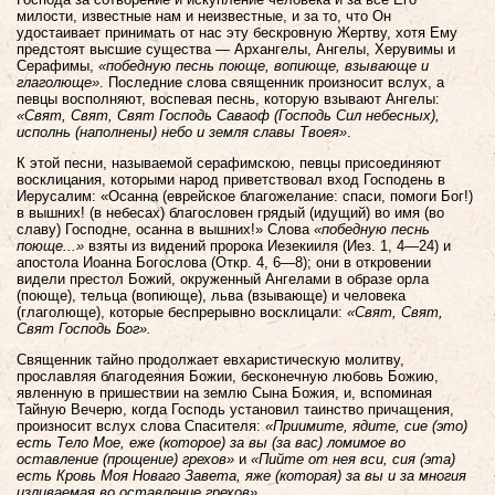
милости, известные нам и неизвестные, и за то, что Он
удостаивает принимать от нас эту бескровную Жертву, хотя Ему
предстоят высшие существа — Архангелы, Ангелы, Херувимы и
Серафимы,
«победную песнь поюще, вопиюще, взывающе и
глаголюще»
. Последние слова священник произносит вслух, а
певцы восполняют, воспевая песнь, которую взывают Ангелы:
«Свят, Свят, Свят Господь Саваоф (Господь Сил небесных),
исполнь (наполнены) небо и земля славы Твоея»
.
К этой песни, называемой серафимскою, певцы присоединяют
восклицания, которыми народ приветствовал вход Господень в
Иерусалим: «Осанна (еврейское благожелание: спаси, помоги Бог!)
в вышних! (в небесах) благословен грядый (идущий) во имя (во
славу) Господне, осанна в вышних!» Слова
«победную песнь
поюще...»
взяты из видений пророка Иезекииля (Иез. 1, 4—24) и
апостола Иоанна Богослова (Откр. 4, 6—8); они в откровении
видели престол Божий, окруженный Ангелами в образе орла
(поюще), тельца (вопиюще), льва (взывающе) и человека
(глаголюще), которые беспрерывно восклицали:
«Свят, Свят,
Свят Господь Бог».
Священник тайно продолжает евхаристическую молитву,
прославляя благодеяния Божии, бесконечную любовь Божию,
явленную в пришествии на землю Сына Божия, и, вспоминая
Тайную Вечерю, когда Господь установил таинство причащения,
произносит вслух слова Спасителя:
«Приимите, ядите, сие (это)
есть Тело Мое, еже (которое) за вы (за вас) ломимое во
оставление (прощение) грехов»
и
«Пийте от нея вси, сия (эта)
есть Кровь Моя Новаго Завета, яже (которая) за вы и за многия
изливаемая во оставление грехов»
.