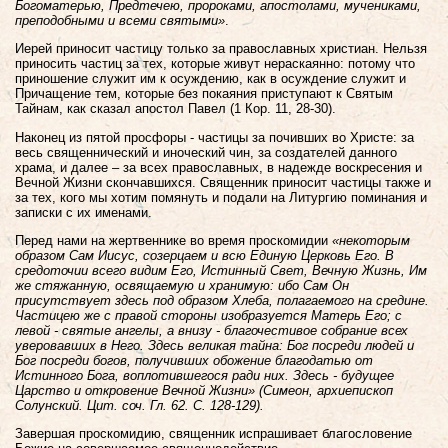
Богоматерью, Предтечею, пророками, апостолами, мучениками,
преподобными и всеми святыми»
.
Иерей приносит частицу только за православных христиан. Нельзя
приносить частиц за тех, которые живут нераскаянно: потому что
приношение служит им к осуждению, как в осуждение служит и
Причащение тем, которые без покаяния приступают к Святым
Тайнам, как сказал апостол Павел (1 Кор. 11, 28-30).
Наконец из пятой просфоры - частицы за почивших во Христе: за
весь священнический и иноческий чин, за создателей данного
храма, и далее – за всех православных, в надежде воскресения и
Вечной Жизни скончавшихся. Священник приносит частицы также и
за тех, кого мы хотим помянуть и подали на Литургию поминания и
записки с их именами.
Перед нами на жертвеннике во время проскомидии
«некоторым
образом Сам Иисус, созерцаем и всю Единую Церковь Его. В
средоточии всего видим Его, Истинный Свет, Вечную Жизнь, Им
же стяжанную, освящаемую и хранимую: ибо Сам Он
присутствует здесь под образом Хлеба, полагаемого на средине.
Частицею же с правой стороны изобразуется Матерь Его; с
левой - святые ангелы, а внизу - благочестивое собрание всех
уверовавших в Него. Здесь великая тайна: Бог посреди людей и
Бог посреди богов, получивших обожение благодатью от
Истинного Бога, воплотившегося ради них. Здесь - будущее
Царство и откровение Вечной Жизни»
(Симеон, архиепископ
Солунский. Цит. соч. Гл. 62. С. 128-129).
Завершая проскомидию, священник испрашивает благословение