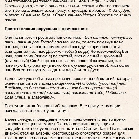
и великолепое (величественное) имя Твое, Отца и Сына и
Святаго Духа, ныне и присно и во веки веков»
и благословением
его, преподаваемым всем присутствующим в храме:
«И да будут
милости Великаго Бога и Спаса нашего Иисуса Христа со всеми
вами».
Приготовление верующих к причащению
Оно начинается просительной ектенией:
«Вся святыя помянувше,
паки и паки миром Господу помолимся»
, то есть помянув всех
святых, опять и опять помолимся Господу «о принесенных и
освященных честных Дарех», чтобы (яко да) Человеколюбец Бог
наш, приняв их (прием я) во святый, пренебесный и духовный
(мысленный) Свой жертвенник как духовное благоухание, как
приятную Ему жертву (в воню благоухания духовнаго), ниспослал
нам Божественную благодать и дар Святого Духа.
Далее следуют обычные прошения просительной ектений, которая
оканчивается возгласом священника
«И сподоби (удостой) нас,
Владыко, со дерзновением (смело, как дети просят отца)
неосужденно смети (осмелиться) призывати Тебе, Небеснаго
Бога Отца, и глаголати»
.
Поется молитва Господня «Отче наш». Все присутствующие
приглашаются петь эту молитву.
Далее следуют преподание мира и преклонение глав, во время
которого священник молит Господа освятить верующих и
сподобить их неосужденно причаститься Святых Таин. В это время
диакон, стоя на амвоне, крестообразно опоясуется орарем для
того, чтобы, во-первых, беспрепятственно служить священнику во