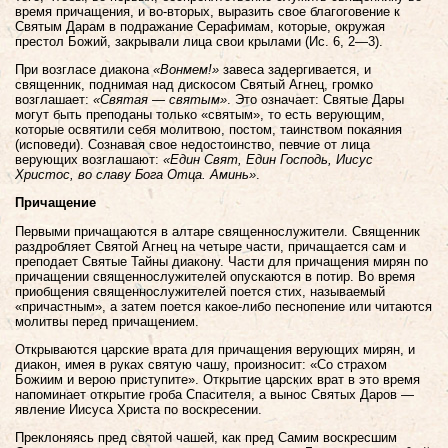
время причащения, и во-вторых, выразить свое благоговение к
Святым Дарам в подражание Серафимам, которые, окружая
престол Божий, закрывали лица свои крылами (Ис. 6, 2—3).
При возгласе диакона
«Вонмем!»
завеса задергивается, и
священник, поднимая над дискосом Святый Агнец, громко
возглашает:
«Святая — святым»
. Это означает: Святые Дары
могут быть преподаны только «святым», то есть верующим,
которые освятили себя молитвою, постом, таинством покаяния
(исповеди). Сознавая свое недостоинство, певчие от лица
верующих возглашают:
«Един Свят, Един Господь, Иисус
Христос, во славу Бога Отца. Аминь»
.
Причащение
Первыми причащаются в алтаре священнослужители. Священник
раздробляет Святой Агнец на четыре части, причащается сам и
преподает Святые Тайны диакону. Части для причащения мирян по
причащении священнослужителей опускаются в потир. Во время
приобщения священнослужителей поется стих, называемый
«причастным», а затем поется какое-либо песнопение или читаются
молитвы перед причащением.
Открываются царские врата для причащения верующих мирян, и
диакон, имея в руках святую чашу, произносит: «Со страхом
Божиим и верою приступите». Открытие царских врат в это время
напоминает открытие гроба Спасителя, а вынос Святых Даров —
явление Иисуса Христа по воскресении.
Преклоняясь пред святой чашей, как пред Самим воскресшим