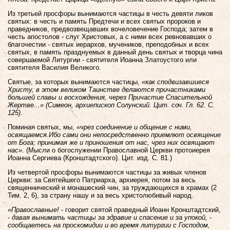
Из третьей просфоры вынимаются частицы в честь девяти ликов
святых: в честь и память Предтечи и всех святых пророков и
праведников, предвозвещавших вочеловечение Господа; затем в
честь апостолов - слуг Христовых, а с ними всех ревновавших о
благочестии - святых иерархов, мучеников, преподобных и всех
святых, в память празднуемых в данный день святых и творца чина
совершаемой Литургии - святителя Иоанна Златоустого или
святителя Василия Великого.
Святые, за которых вынимаются частицы,
«как сподвизавшиеся
Христу, в этом великом Таинстве делаются причастниками
большей славы и восхождения, через Причастие Спасительной
Жертве...» (Симеон, архиепископ Солунский. Цит. соч. Гл. 62. С.
125)
.
Поминая святых, мы,
«чрез соединение и общение с ними,
освящаемся.Ибо сами они непосредственно приемлют освящение
от Бога; принимая же и приношения от нас, чрез них освящают
нас»
. (Мысли о богослужении Православной Церкви протоиерея
Иоанна Сергиева (Кронштадтского). Цит. изд. С. 81.)
Из четвертой просфоры вынимаются частицы за живых членов
Церкви: за Святейшего Патриарха, архиерея, потом за весь
священнический и монашеский чин, за труждающихся в храмах (2
Тим. 2, 6), за страну нашу и за весь христолюбивый народ.
«Православные!
- говорит святой праведный Иоанн Кронштадтский,
-
давая вынимать частицы за здравие и спасение и за упокой, -
сообщаетесь на проскомидии и во время литургии с Господом,