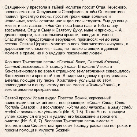
Священник у престола в тайной молитве просит Отца Небесного,
воспеваемого от Херувимов и Серафимов, чтобы Он милостиво
принял Трисвятую песнь, простил грехи наши вольные и
невольные, чтобы освятил нас и дал силы служить Ему до конца
жизни, и возглашает: «Яко Свят ecu Боже наш, и Тебе славу
возсылаем, Отцу и Сыну и Святому Духу, ныне и присно...». А
диакон орарем, как ангельским крылом, наводит от иконы
Спасителя к предстоящим верующим, произнося:
«И во веки
веков»
. Святая Церковь молится о всех благочестиво живущих, о
даровании им спасения, - всех, не только стоящих в данный
момент в храме, но и о будущих поколениях людей.
Хор поет Трисвятую песнь:
«Святый Боже, Святый Крепкий,
Святый Безсмертный, помилуй нас»
. В начале V века в
Константинополе во время страшного землетрясения совершалось
богослужение и крестный ход. В видении одному отроку явились
ангелы, поющие эту песнь. Христиане, услышав об этом,
присоединили к ангельскому пению слова:
«Помилуй нас!»
, и
землетрясение прекратилось.
Святой пророк Исаия видел Престол Божий, окруженный
воинствами святых ангелов, воспевающих:
«Свят, Свят, Свят
Господь Саваоф»
, и воскликнул:
«Уста мои нечисты, и живу среди
людей с нечистыми устами!»
(Ис. 6, 1-5). Тогда Ангел горящим
углем коснулся его уст и удалил его беззаконие и грехи его
очистил (Ис. 6, 6, 7). Воспевая Трисвятую песнь вместе с
Бесплотными Силами, мы приносим Господу раскаяние во грехах и
просим помощи и милости Божией.