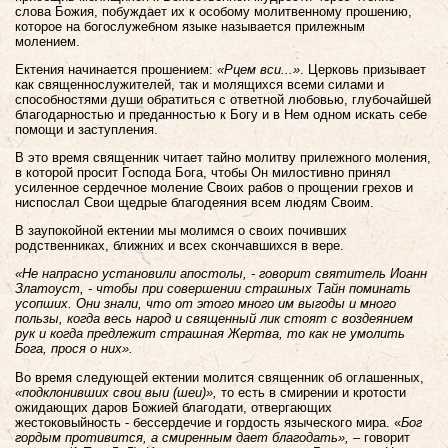
слова Божия, побуждает их к особому молитвенному прошению,
которое на богослужебном языке называется прилежным
молением.
Ектения начинается прошением:
«Рцем вси...»
. Церковь призывает
как священнослужителей, так и молящихся всеми силами и
способностями души обратиться с ответной любовью, глубочайшей
благодарностью и преданностью к Богу и в Нем одном искать себе
помощи и заступления.
В это время священник читает тайно молитву прилежного моления,
в которой просит Господа Бога, чтобы Он милостивно принял
усиленное сердечное моление Своих рабов о прощении грехов и
ниспослал Свои щедрые благодеяния всем людям Своим.
В заупокойной ектении мы молимся о своих почивших
родственниках, ближних и всех скончавшихся в вере.
«Не напрасно установили апостолы, - говорит святитель Иоанн
Златоуст, - чтобы при совершении страшных Тайн поминать
усопших. Они знали, что от этого много им выгоды и много
пользы, когда весь народ и священный лик стоят с воздеянием
рук и когда предлежит страшная Жертва, то как не умолить
Бога, прося о них».
Во время следующей ектении молится священник об оглашенных,
«подклонивших свои выи (шеи)»,
то есть в смирении и кротости
ожидающих даров Божией благодати, отвергающих
жестоковыйность - бессердечие и гордость языческого мира. «
Бог
гордым противится, а смиренным дает благодать»,
– говорит