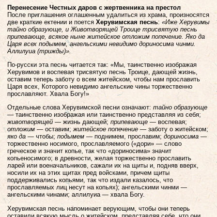
Перенесение Честных даров с жертвенника на престол
После приглашения оглашенным удалиться из храма, произносятся
две краткие ектении и поется
Херувимская песнь
:
«Иже Херувимы
тайно образующе, и Животворящей Троице трисвятую песнь
припевающе, всякое ныне житейское отложим попечение. Яко да
Царя всех подымем, ангельскими невидимо дориносима чинми.
Аллилуиа (трижды)».
По-русски эта песнь читается так: «Мы, таинственно изображая
Херувимов и воспевая трисвятую песнь Троице, дающей жизнь,
оставим теперь заботу о всем житейском, чтобы нам прославить
Царя всех, Которого невидимо ангельские чины торжественно
прославляют. Хвала Богу!»
Отдельные слова Херувимской песни означают:
тайно образующе
— таинственно изображая или таинственно представляя из себя;
животворящей
— жизнь дающей;
припевающе
— воспевая;
отложим
— оставим;
житейское попечение
— заботу о житейском;
яко да
— чтобы;
подымем
— поднимем, прославим;
дориносима
—
торжественно носимого, прославляемого («дори» — слово
греческое и значит копье, так что «дориносима» значит
копьеносимого; в древности, желая торжественно прославить
ларей или военачальников, сажали их на щиты и, подняв вверх,
носили их на этих щитах пред войсками, причем щиты
поддерживались копьями, так что издали казалось, что
прославляемых лиц несут на копьях); ангельскими чинми —
ангельскими чинами; аллилуиа — хвала Богу.
Херувимская песнь напоминает верующим, чтобы они теперь
оставили всякую мысль о житейском, представляя себе, что они,