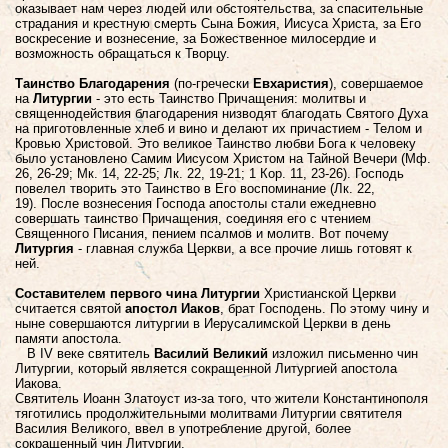
оказывает нам через людей или обстоятельства, за спасительные
страдания и крестную смерть Сына Божия, Иисуса Христа, за Его
воскресение и вознесение, за Божественное милосердие и
возможность обращаться к Творцу.
Таинство Благодарения
(по-гречески
Евхаристия
), совершаемое
на
Литургии
- это есть Таинство Причащения: молитвы и
священнодействия благодарения низводят благодать Святого Духа
на приготовленные хлеб и вино и делают их причастием - Телом и
Кровью Христовой.
Это великое Таинство любви Бога к человеку
было установлено Самим Иисусом Христом на Тайной Вечери (Мф.
26, 26-29; Мк. 14, 22-25; Лк. 22, 19-21; 1 Кор. 11, 23-26). Господь
повелел творить это Таинство в Его воспоминание (Лк. 22,
19).
После вознесения Господа апостолы стали ежедневно
совершать таинство Причащения, соединяя его с чтением
Священного Писания, пением псалмов и молитв.
Вот почему
Литургия
- главная служба Церкви, а все прочие лишь готовят к
ней.
Составителем первого чина Литургии
Христианской Церкви
считается святой
апостол Иаков
, брат Господень. По этому чину и
ныне совершаются литургии в Иерусалимской Церкви в день
памяти апостола.
В IV веке святитель
Василий Великий
изложил письменно чин
Литургии, который является сокращенной Литургией апостола
Иакова.
Святитель Иоанн Златоуст из-за того, что жители Константинополя
тяготились продолжительными молитвами Литургии святителя
Василия Великого, ввел в употребление другой, более
сокращенный чин Литургии.