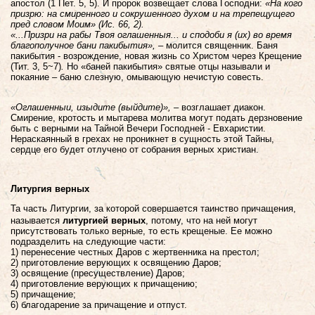
апостол (1 Пет. 5, 5). И пророк возвещает слова Господни:
«На кого
призрю: на смиренного и сокрушенного духом и на трепещущего
пред словом Моим» (Ис. 66, 2).
«...
Призри на рабы Твоя оглашенныя... и сподоби я (их) во время
благополучное бани пакибытия»
, –
молится священник.
Баня
пакибытия - возрождение, новая жизнь со Христом через Крещение
(Тит. 3, 5~7)
.
Но «баней пакибытия» святые отцы называли и
покаяние – баню слезную, омывающую нечистую совесть.
«Оглашенныи, изыдите
(выйдите)», –
возглашает диакон.
Смирение, кротость и мытарева молитва могут подать дерзновение
быть с верными на Тайной Вечери Господней - Евхаристии.
Нераскаянный в грехах не проникнет в сущность этой Тайны,
сердце его будет отлучено от собрания верных христиан.
Литургия верных
Та часть Литургии, за которой совершается таинство причащения,
называется
литургией верных
,
потому, что на ней могут
присутствовать только верные, то есть крещеные. Ее можно
подразделить на следующие части:
1) перенесение честных Даров с жертвенника на престол;
2) приготовление верующих к освящению Даров;
3) освящение (пресуществление) Даров;
4) приготовление верующих к причащению;
5) причащение;
6) благодарение за причащение и отпуст.