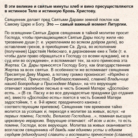
В эти великие и святые минуты хлеб и вино пресуществляются
в истинное Тело и истинную Кровь Христову.
Священник делает пред Святыми Дарами земной поклон как
Самому Царю и Богу.
Это — самый важный момент Литургии.
По освящении Святых Даров священник в тайной молитве просит
Господа, чтобы причащающимся Святые Дары послу жили «во
трезвение души (т. е. укреплением во всяком добром деле), во
оставление грехов, в приобщение Св. Духа, во исполнение
(получение) Царствия Небеснаго, в дерзновение еже к Тебе (т. е.
чтобы дали право обращаться к Господу со всеми нуждами), не в
суд или во осуждение», и вспоминает тех, за кого принесена эта
Жертва: Св. Дары приносятся Господу Богу, как благодарственная
Жертва за всех святых. В особенности же вспоминает священник
Пресвятую Деву Марию, а потому громко произносит:
«Изрядно о
Пресвятей, Пречистой, Преблагословенней, славней Владычице
нашей Богородице и Приснодеве Марии»
, на что верующие
отвечают хвалебною песнью в честь Божией Матери:
«Достойно
есть...»
(В св. Пасху и во все двунадесятые праздники (до отдания
их), вместо
«Достойно есть»
поется в честь Божией Матери
задостойник, т. е. 9-й ирмос праздничного канона с
соответствующим припевом). Священник тем временем тайно
молится за усопших и, переходя к молитве за живых, вслух:
«в
первых помяни, Господи, Великого Господина...»
, поминая высшую
церковную иерархию. Верующие отвечают:
«И всех и вся»
, то есть
помяни, Господи, всех верующих. Молитва за живых оканчивается
возгласом священника
«И даждь нам единеми усты и единем
сердцем (единодушно) славити и воспевати пречестное (славное),