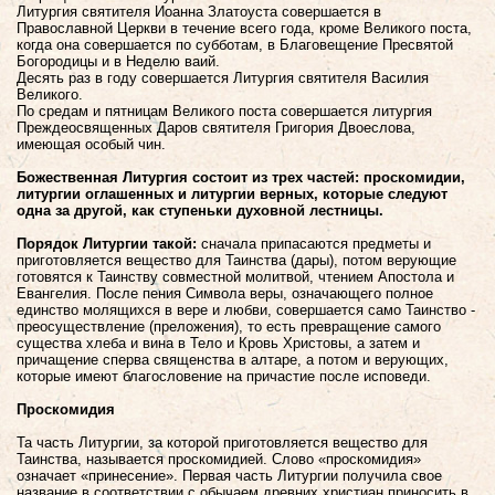
Литургия святителя Иоанна Златоуста совершается в
Православной Церкви в течение всего года, кроме Великого поста,
когда она совершается по субботам, в Благовещение Пресвятой
Богородицы и в Неделю ваий.
Десять раз в году совершается Литургия святителя Василия
Великого.
По средам и пятницам Великого поста совершается литургия
Преждеосвященных Даров святителя Григория Двоеслова,
имеющая особый чин.
Божественная Литургия состоит из трех частей:
проскомидии,
литургии оглашенных и литургии верных,
которые следуют
одна за другой, как ступеньки духовной лестницы.
Порядок Литургии такой:
сначала припасаются предметы и
приготовляется вещество для Таинства (дары), потом верующие
готовятся к Таинству совместной молитвой, чтением Апостола и
Евангелия. После пения Символа веры, означающего полное
единство молящихся в вере и любви, совершается само Таинство -
преосуществление (преложения), то есть превращение самого
существа хлеба и вина в Тело и Кровь Христовы, а затем и
причащение сперва священства в алтаре, а потом и верующих,
которые имеют благословение на причастие после исповеди.
Проскомидия
Та часть Литургии, за которой приготовляется вещество для
Таинства, называется проскомидией. Слово «проскомидия»
означает «принесение». Первая часть Литургии получила свое
название в соответствии с обычаем древних христиан приносить в