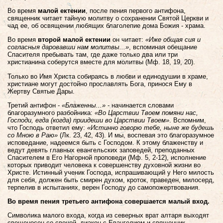
Во время
малой ектении
, после пения первого антифона,
священник читает тайную молитву о сохранении Святой Церкви и
чад ее, об освящении любящих благолепие дома Божия - храма.
Во время
второй малой ектении
он читает:
«Иже общая сия и
согласныя даровавши нам молитвы...»
, вспоминая обещание
Спасителя пребывать там, где даже только два или три
христианина соберутся вместе для молитвы (Мф. 18, 19, 20).
Только во Имя Христа собираясь в любви и единодушии в храме,
христиане могут достойно прославлять Бога, принося Ему в
Жертву Святые Дары.
Третий антифон -
«Блаженны...»
- начинается словами
благоразумного разбойника:
«Во Царствии Твоем помяни нас,
Господи, егда (когда) приидеши во Царствии Твоем»
. Вспомним,
что Господь ответил ему:
«Истинно говорю тебе, ныне же будешь
со Мною в Раю»
(Лк. 23, 42, 43). И мы, воспевая это благоразумное
исповедание, надеемся быть с Господом. К этому блаженству и
ведут девять главных евангельских заповедей, преподанных
Спасителем в Его Нагорной проповеди (Мф. 5, 2-12), исполнение
которых приводит человека к совершенству духовной жизни во
Христе. Истинный ученик Господа, испрашивающий у Него милость
для себя, должен быть смирен духом, кроток, праведен, милосерд,
терпелив в испытаниях, верен Господу до самопожертвования.
Во время пения третьего антифона совершается малый вход.
Символика малого входа, когда из северных врат алтаря выходят
свещеносец со свечой, диакон с Евангелием и священник,