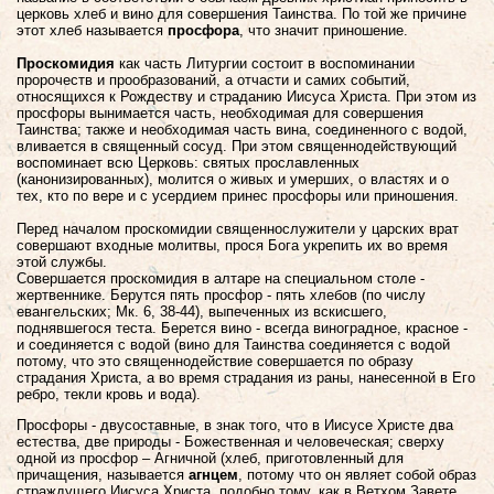
церковь хлеб и вино для совершения Таинства. По той же причине
этот хлеб называется
просфора
, что значит приношение.
Проскомидия
как часть Литургии состоит в воспоминании
пророчеств и прообразований, а отчасти и самих событий,
относящихся к Рождеству и страданию Иисуса Христа. При этом из
просфоры вынимается часть, необходимая для совершения
Таинства; также и необходимая часть вина, соединенного с водой,
вливается в священный сосуд. При этом священнодействующий
воспоминает всю Церковь: святых прославленных
(канонизированных), молится о живых и умерших, о властях и о
тех, кто по вере и с усердием принес просфоры или приношения.
Перед началом проскомидии священнослужители у царских врат
совершают входные молитвы, прося Бога укрепить их во время
этой службы.
Совершается проскомидия в алтаре на специальном столе -
жертвеннике. Берутся пять просфор - пять хлебов (по числу
евангельских; Мк. 6, 38-44), выпеченных из вскисшего,
поднявшегося теста. Берется вино - всегда виноградное, красное -
и соединяется с водой (вино для Таинства соединяется с водой
потому, что это священнодействие совершается по образу
страдания Христа, а во время страдания из раны, нанесенной в Его
ребро, текли кровь и вода).
Просфоры - двусоставные, в знак того, что в Иисусе Христе два
естества, две природы - Божественная и человеческая; сверху
одной из просфор – Агничной (хлеб, приготовленный для
причащения, называется
агнцем
, потому что он являет собой образ
страждущего Иисуса Христа, подобно тому, как в Ветхом Завете