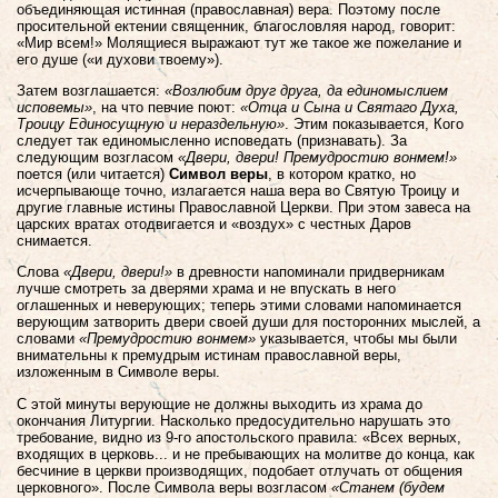
объединяющая истинная (православная) вера. Поэтому после
просительной ектении священник, благословляя народ, говорит:
«Мир всем!» Молящиеся выражают тут же такое же пожелание и
его душе («и духови твоему»).
Затем возглашается:
«Возлюбим друг друга, да единомыслием
исповемы»
, на что певчие поют:
«Отца и Сына и Святаго Духа,
Троицу Единосущную и нераздельную»
. Этим показывается, Кого
следует так единомысленно исповедать (признавать). За
следующим возгласом
«Двери, двери! Премудростию вонмем!»
поется (или читается)
Символ веры
, в котором кратко, но
исчерпывающе точно, излагается наша вера во Святую Троицу и
другие главные истины Православной Церкви. При этом завеса на
царских вратах отодвигается и «воздух» с честных Даров
снимается.
Слова
«Двери, двери!»
в древности напоминали придверникам
лучше смотреть за дверями храма и не впускать в него
оглашенных и неверующих; теперь этими словами напоминается
верующим затворить двери своей души для посторонних мыслей, а
словами
«Премудростию вонмем»
указывается, чтобы мы были
внимательны к премудрым истинам православной веры,
изложенным в Символе веры.
С этой минуты верующие не должны выходить из храма до
окончания Литургии. Насколько предосудительно нарушать это
требование, видно из 9-го апостольского правила: «Всех верных,
входящих в церковь... и не пребывающих на молитве до конца, как
бесчиние в церкви производящих, подобает отлучать от общения
церковного». После Символа веры возгласом
«Станем (будем