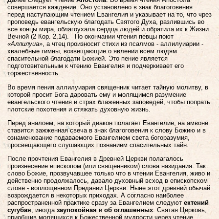
совершается каждение. Оно установлено в знак благоговения
перед наступающим чтением Евангелия и указывает на то, что чрез
проповедь евангельскую благодать Святого Духа, разлившись во
все концы мира, облагоухала сердца людей и обратила их к Жизни
Вечной (2 Кор. 2,14).
По окончании чтения певцы поют
«Аллилуиа»
, а чтец произносит стихи из псалмов - аллилуиарии -
хвалебные гимны, возвещающие о явлении всем людям
спасительной благодати Божией. Это пение является
подготовительным к чтению Евангелия и подчеркивает его
торжественность.
Во время пения аллилуиария священник читает тайную молитву, в
которой просит Бога даровать ему и молящимся разумение
евангельского чтения и страх блаженных заповедей, чтобы попрать
плотские похотения и стяжать духовную жизнь.
Перед аналоем, на который диакон полагает Евангелие, на амвоне
ставится зажженная свеча в знак благоговения к слову Божию и в
ознаменование подаваемого Евангелием света богоразумия,
просвещающего слушающих познанием спасительных тайн.
После прочтения Евангелия в Древней Церкви полагалось
произнесение епископом (или священником) слова назидания. Так
слово Божие, прозвучавшее только что в чтении Евангелия, живо и
действенно продолжалось, давало духовный всход в епископском
слове - воплощенном Предании Церкви. Ныне этот древний обычай
возрождается в некоторых приходах. А согласно наиболее
распространенной практике сразу за Евангелием следуют
ектений
сугубая
, иногда
заупокойная
и
об оглашенных
. Святая Церковь,
приобщив молящихся к Божественной мудрости через чтение