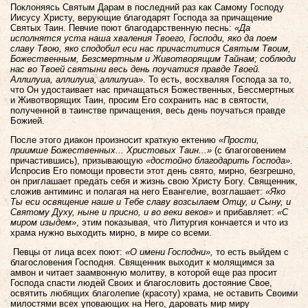
Поклоняясь Святым Дарам в последний раз как Самому Господу
Иисусу Христу, верующие благодарят Господа за причащение
Святых Таин. Певчие поют благодарственную песнь:
«Да
исполнятся уста наша хваления Твоего, Господи, яко да поем
славу Твою, яко сподобил еси нас причаститися Святым Твоим,
Божественным, Безсмертным и Животворящим Тайнам; соблюди
нас во Твоей святыни весь день поучатися правде Твоей.
Аллилуиа, аллилуиа, аллилуиа»
. То есть, восхваляя Господа за то,
что Он удостаивает нас причащаться Божественных, Бессмертных
и Животворящих Таин, просим Его сохранить нас в святости,
полученной в таинстве причащения, весь день поучаться правде
Божией.
После этого диакон произносит краткую ектению
«Прости,
приимше Божественных... Христовых Таин...»
(с благоговением
причастившись), призывающую
«достойно благодарить Господа»
.
Испросив Его помощи провести этот день свято, мирно, безгрешно,
он приглашает предать себя и жизнь свою Христу Богу. Священник,
сложив антиминс и полагая на него Евангелие, возглашает:
«Яко
Ты еси освящение наше и Тебе славу возсылаем Отцу, и Сыну, и
Святому Духу, ныне и присно, и во веки веков»
и прибавляет:
«С
миром изыдем»
, этим показывая, что Литургия кончается и что из
храма нужно выходить мирно, в мире со всеми.
Певцы от лица всех поют:
«О имени Господни»,
то есть выйдем с
благословения Господня. Священник выходит к молящимся за
амвон и читает заамвонную молитву, в которой еще раз просит
Господа спасти людей Своих и благословить достояние Свое,
освятить любящих благолепие (красоту) храма, не оставить Своими
милостями всех уповающих на Него, даровать мир миру