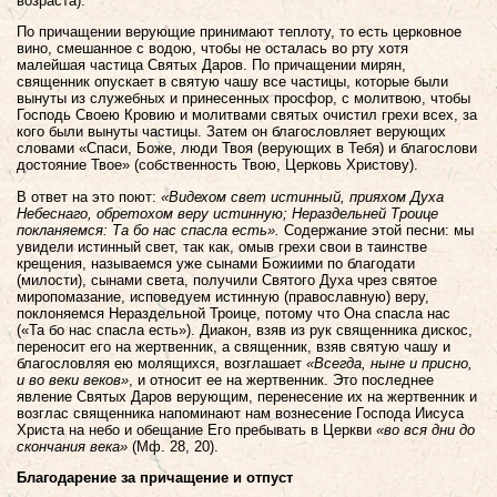
возраста).
По причащении верующие принимают теплоту, то есть церковное
вино, смешанное с водою, чтобы не осталась во рту хотя
малейшая частица Святых Даров. По причащении мирян,
священник опускает в святую чашу все частицы, которые были
вынуты из служебных и принесенных просфор, с молитвою, чтобы
Господь Своею Кровию и молитвами святых очистил грехи всех, за
кого были вынуты частицы. Затем он благословляет верующих
словами «Спаси, Боже, люди Твоя (верующих в Тебя) и благослови
достояние Твое» (собственность Твою, Церковь Христову).
В ответ на это поют:
«Видехом свет истинный, прияхом Духа
Небеснаго, обретохом веру истинную; Нераздельней Троице
покланяемся: Та бо нас спасла есть».
Содержание этой песни: мы
увидели истинный свет, так как, омыв грехи свои в таинстве
крещения, называемся уже сынами Божиими по благодати
(милости), сынами света, получили Святого Духа чрез святое
миропомазание, исповедуем истинную (православную) веру,
поклоняемся Нераздельной Троице, потому что Она спасла нас
(«Та бо нас спасла есть»). Диакон, взяв из рук священника дискос,
переносит его на жертвенник, а священник, взяв святую чашу и
благословляя ею молящихся, возглашает
«Всегда, ныне и присно,
и во веки веков»
, и относит ее на жертвенник. Это последнее
явление Святых Даров верующим, перенесение их на жертвенник и
возглас священника напоминают нам вознесение Господа Иисуса
Христа на небо и обещание Его пребывать в Церкви
«во вся дни до
скончания века»
(Мф. 28, 20).
Благодарение за причащение и отпуст