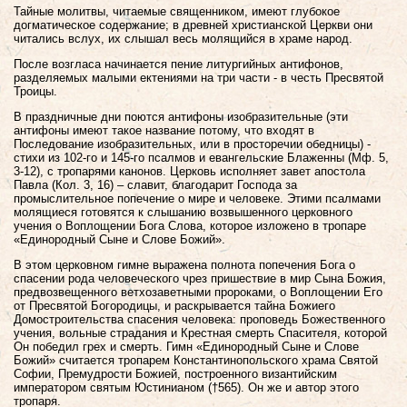
Тайные молитвы, читаемые священником, имеют глубокое
догматическое содержание; в древней христианской Церкви они
читались вслух, их слышал весь молящийся в храме народ.
После возгласа начинается пение литургийных антифонов,
разделяемых малыми ектениями на три части - в честь Пресвятой
Троицы.
В праздничные дни поются антифоны изобразительные (эти
антифоны имеют такое название потому, что входят в
Последование изобразительных, или в просторечии обедницы) -
стихи из 102-го и 145-го псалмов и евангельские Блаженны (Мф. 5,
3-12), с тропарями канонов. Церковь исполняет завет апостола
Павла (Кол. 3, 16) – славит, благодарит Господа за
промыслительное попечение о мире и человеке. Этими псалмами
молящиеся готовятся к слышанию возвышенного церковного
учения о Воплощении Бога Слова, которое изложено в тропаре
«Единородный Сыне и Слове Божий».
В этом церковном гимне выражена полнота попечения Бога о
спасении рода человеческого чрез пришествие в мир Сына Божия,
предвозвещенного ветхозаветными пророками, о Воплощении Его
от Пресвятой Богородицы, и раскрывается тайна Божиего
Домостроительства спасения человека: проповедь Божественного
учения, вольные страдания и Крестная смерть Спасителя, которой
Он победил грех и смерть. Гимн «Единородный Сыне и Слове
Божий» считается тропарем Константинопольского храма Святой
Софии, Премудрости Божией, построенного византийским
императором святым Юстинианом (†565). Он же и автор этого
тропаря.