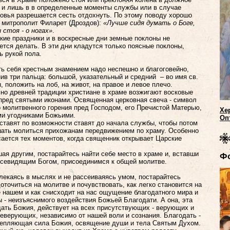
 и лишь в в определенные моменты службы или в случае
овья разрешается сесть отдохнуть. По этому поводу хорошо
 митрополит Филарет (Дроздов):
«Лучше сидя думать о Боге,
 стоя - о ногах»
.
кие праздники и в воскресные дни земные поклоны не
ется делать. В эти дни кладутся только поясные поклоны,
ь рукой пола.
ь себя крестным знамением надо неспешно и благоговейно,
ив три пальца: большой, указательный и средний – во имя св.
, положить на лоб, на живот, на правое и левое плечо.
но древней традиции христиане в храме возжигают восковые
пред святыми иконами. Освященная церковная свеча - символ
 молитвенного горения пред Господом, его Пречистой Матерью,
Хе
и угодниками Божьими.
Оп
ставят по возможности ставят до начала службы, чтобы потом
ать молиться прихожанам передвижением по храму. Особенно
сается тех моментов, когда священник открывает Царские
ая другим, постарайтесь найти себе место в храме и, вставши
Ф
севидящим Богом, присоединимся к общей молитве.
лекаясь в мыслях и не рассеиваяясь умом, постарайтесь
оточиться на молитве и почувствовать, как легко становится на
 нашем и как снисходит на нас ощущение благодатного мира и
 - неизъяснимого воздействия Божьей Благодати. А она, эта
ать Божия, действует на всех присутствующих - верующих и
еверующих, независимо от нашей воли и сознания. Благодать -
епляющая сила Божия, освящение души и тела Святым Духом.