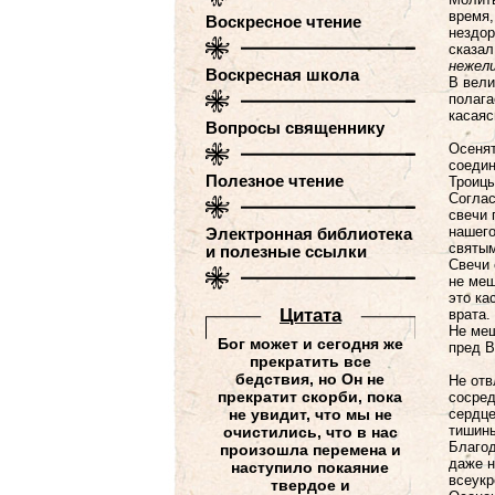
время,
Воскресное чтение
нездор
сказал
нежели
Воскресная школа
В вели
полага
касаяс
Вопросы священнику
Осенят
соедин
Полезное чтение
Троицы
Соглас
свечи 
нашего
Электронная библиотека
святым
и полезные ссылки
Свечи 
не меш
это ка
Цитатa
врата.
Не меш
Бог может и сегодня же
пред В
прекратить все
бедствия, но Он не
Не отв
прекратит скорби, пока
сосред
не увидит, что мы не
сердце
тишины
очистились, что в нас
Благод
произошла перемена и
даже н
наступило покаяние
всеукр
твердое и