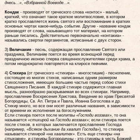
днесь...»
,
«Взбранной Воеводе...».
Кондак
- производят от греческого слова «контос» - малый,
краткий, что означает такое краткое молитвословие, в котором
кратко прославляется жизнь святого или воспоминание в кратких
основных чертах какое-нибудь событие. Другие - название кондак
производят от слова, называющего тот материал, на котором
раньше писались. Действительно первоначально «контакиа» -
назывались свертки пергаментов, исписанные с двух сторон.
3)
Величание
- песнь, содержащая прославление Святого или
праздника, Величание поется во время всенощной перед
праздничною иконою сперва священнослужителями среди храма, а
потом неоднократно повторяется на клиросе певчими.
4)
Стихира
(от греческого «стихира» - многостишие) - песнопение,
состоящее из многих стихов, написанных одним размером
стихосложения, имеющих большею частью перед собою стихи
Священного Писания. В каждой стихире содержится главная
мысль, разнообразно раскрываемая во всех стихирах. Например,
прославление Воскресения Христова, Введение во храм Пресвятой
Богородицы, Св. Ап. Петра и Павла, Иоанна Богослова и др.
Стихир много, но все они носят различные названия, в зависимости
от времени их исполнения за богослужением.
Если стихира поется после молитвы
«Господи воззвах»
, то она
называется
«стихирой на Господи воззвах»
; если стихира поется
после стихов, в которых заключается прославление Господа
(например,
«Всякое дыхание да хвалит Господа»
), то стихира
называется стихирой
«на хвалитех»
. Есть еще стихиры
«на
стиховне»
, и стихиры Богородичны - это стихиры в честь Божией