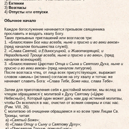
2)
Ектении
3)
Возгласы
4)
Отпусты
или
отпуски
.
Обычное начало
Каждое богослужение начинается призывом священника
прославить и воздать хвалу Богу.
Таких призывных приглашений или возгласов три:
1.
«Благословен Бог наш всегда, ныне и присно и во веки веков»
(пред началом большинства служб);
2.
«Слава Святей, и Единосущной, и Животворящей, и
Нераздельной Троице всегда, ныне и присно и во веки»
, (пред
началом всенощной);
3.
«Благословенно Царство Отца и Сына и Святого Духа, ныне и
присно и во веки веков»
(пред началом литургии).
После возгласа чтец, от лица всех присутствующих, выражает
словом
«аминь»
(истинно) согласие на эту хвалу и тотчас же
начинает славить Бога:
«Слава Тебе, Боже наш, слава Тебе»
.
Затем для приготовления себя к достойной молитве, мы вслед за
чтецом обращаемся с молитвой к Духу Святому (
«Царю
Небесный»
), Который один может дать нам дар истинной молитвы,
чтобы Он вселился в нас, очистил от всякия скверны и спас нас.
(Рим. VIII, 26).
С молитвою об очищении обращаемся и ко всем трем Лицам Св.
Троицы, читая:
а)
«Святый Боже»
;
б)
«Слава Отцу и Сыну и Святому Духу»
;
в)
«Пресвятая Троице, помилуй нас»
;