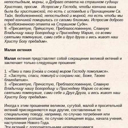
непостыдным, мирны, и Добраго ответа на страшном судищи
Христово, просим. Испросим у Господа, чтобы кончина наша
была бы христианской, то есть с исповедью и Причащением Св.
Тайн, безболезненной, непостыдной и мирной, то есть чтобы мы
перед кончиной помирились со своими близкими. Испросим доброго
и безбоязненного ответа на Страшном Суде».
9.
«Пресвятую, Пречистую, Преблагословенную, Славную
Владычицу нашу Богородицу и Приснодеву Марию, со всеми
святыми помянувше, сами себя и друг друга и весь живот наш
Христу Богу предадим».
Малая ектения
Малая
ектения представляет собой сокращение великой ектений и
заключает только следующие прошения:
1
. «Паки и паки (снова и снова) миром Господу помолимся».
2.
«Заступи, спаси, помилуй и сохрани нас, Боже, Твоею
благодатию».
3.
«Пресвятую, Пречистую, Преблагословенную, Славную
Владычицу нашу Богородицу и Приснодеву Марию со всеми
святыми помянувше, сами себе и Друг Друга, и весь живот наш
Христу Богу предадим».
Иногда к этим прошениям великом, сугубой, малой и просительной
ектений присоединяются еще другие, составленные по
специальному поводу, например, по случаю погребения или
поминовения усопших, по случаю освящения воды, начала учения,
наступления Нового Года.
Эти ектений с дополнительными «изменяющимися