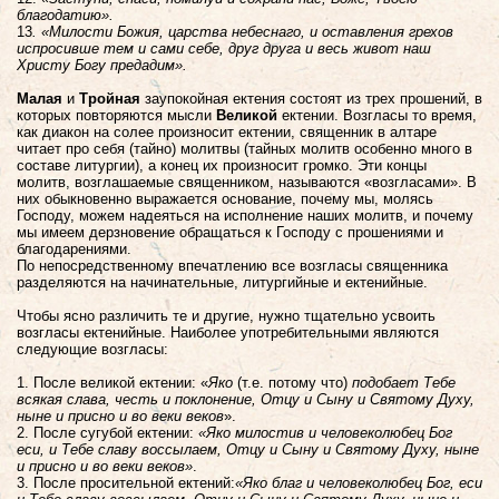
благодатию».
13
. «Милости Божия, царства небеснаго, и оставления грехов
испросивше тем и сами себе, друг друга и весь живот наш
Христу Богу предадим».
Малая
и
Тройная
заупокойная ектения состоят из трех прошений, в
которых повторяются мысли
Великой
ектении. Возгласы то время,
как диакон на солее произносит ектении, священник в алтаре
читает про себя (тайно) молитвы (тайных молитв особенно много в
составе литургии), а конец их произносит громко. Эти концы
молитв, возглашаемые священником, называются «возгласами». В
них обыкновенно выражается основание, почему мы, молясь
Господу, можем надеяться на исполнение наших молитв, и почему
мы имеем дерзновение обращаться к Господу с прошениями и
благодарениями.
По непосредственному впечатлению все возгласы священника
разделяются на начинательные, литургийные и ектенийные.
Чтобы ясно различить те и другие, нужно тщательно усвоить
возгласы ектенийные. Наиболее употребительными являются
следующие возгласы:
1. После великой ектении: «
Яко
(т.е. потому что)
подобает Тебе
всякая слава, честь и поклонение, Отцу и Сыну и Святому Духу,
ныне и присно и во веки веков
».
2. После сугубой ектении:
«Яко милостив и человеколюбец Бог
еси, и Тебе славу воссылаем, Отцу и Сыну и Святому Духу, ныне
и присно и во веки веков»
.
3. После просительной ектений:
«Яко благ и человеколюбец Бог, еси