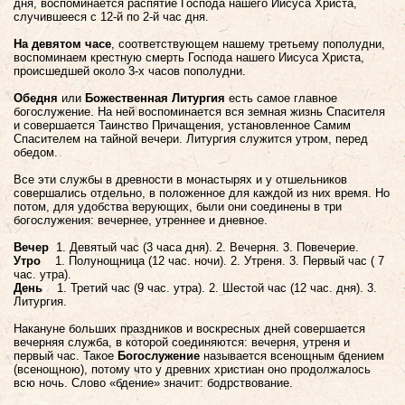
дня, воспоминается распятие Господа нашего Иисуса Христа,
случившееся с 12-й по 2-й час дня.
На девятом часе
, соответствующем нашему третьему пополудни,
воспоминаем крестную смерть Господа нашего Иисуса Христа,
происшедшей около 3-х часов пополудни.
Обедня
или
Божественная Литургия
есть самое главное
богослужение. На ней воспоминается вся земная жизнь Спасителя
и совершается Таинство Причащения, установленное Самим
Спасителем на тайной вечери. Литургия служится утром, перед
обедом.
Все эти службы в древности в монастырях и у отшельников
совершались отдельно, в положенное для каждой из них время. Но
потом, для удобства верующих, были они соединены в три
богослужения: вечернее, утреннее и дневное.
Вечер
1. Девятый час (3 часа дня). 2. Вечерня. 3. Повечерие.
Утро
1. Полунощница (12 час. ночи). 2. Утреня. 3. Первый час ( 7
час. утра).
День
1. Третий час (9 час. утра). 2. Шестой час (12 час. дня). 3.
Литургия.
Накануне больших праздников и воскресных дней совершается
вечерняя служба, в которой соединяются: вечерня, утреня и
первый час. Такое
Богослужение
называется всенощным бдением
(всенощною), потому что у древних христиан оно продолжалось
всю ночь. Слово «бдение» значит: бодрствование.