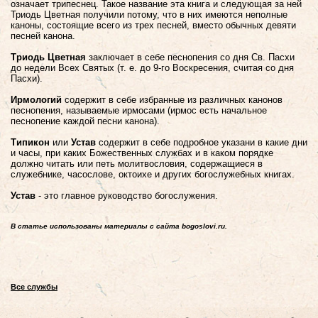
означает трипеснец. Такое название эта книга и следующая за ней
Триодь Цветная получили потому, что в них имеются неполные
каноны, состоящие всего из трех песней, вместо обычных девяти
песней канона.
Триодь
Цветная
заключает в себе песнопения со дня Св. Пасхи
до недели Всех Святых (т. е. до 9-го Воскресения, считая со дня
Пасхи).
Ирмологий
содержит в себе избранные из различных канонов
песнопения, называемые ирмосами (ирмос есть начальное
песнопение каждой песни канона).
Типикон
или
Устав
содержит в себе подробное указани в какие дни
и часы, при каких Божественных службах и в каком порядке
должно читать или петь молитвословия, содержащиеся в
служебнике, часослове, октоихе и других богослужебных книгах.
Устав
- это главное руководство богослужения.
В статье использованы материалы с сайта bogoslovi.ru.
Все службы