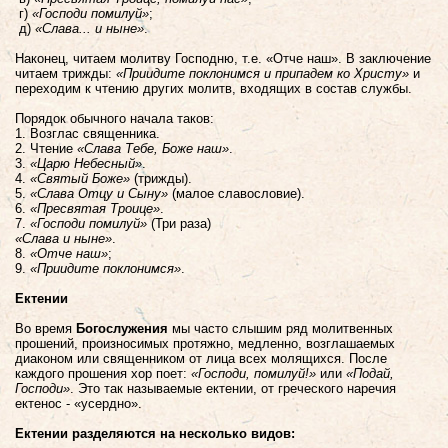
г)
«Господи помилуй»
;
д)
«Слава... и ныне»
.
Наконец, читаем молитву Господню, т.е. «Отче наш»
. В заключение
читаем трижды:
«Приидите поклонимся и припадем ко Христу»
и
переходим к чтению других молитв, входящих в состав службы.
Порядок обычного начала таков:
1. Возглас священника.
2. Чтение
«Слава Тебе, Боже наш»
.
3.
«Царю Небесный»
.
4.
«Святый Боже»
(трижды).
5.
«Слава Отцу и Сыну»
(малое славословие).
6.
«Пресвятая Троице»
.
7.
«Господи помилуй»
(Три раза)
«Слава и ныне»
.
8.
«Отче наш»
;
9.
«Приидите поклонимся»
.
Ектении
Во время
Богослужения
мы часто слышим ряд молитвенных
прошений, произносимых протяжно, медленно, возглашаемых
диаконом или священником от лица всех молящихся. После
каждого прошения хор поет:
«Господи, помилуй!»
или
«Подай,
Господи»
. Это так называемые ектении, от греческого наречия
ектенос - «усердно».
Ектении разделяются на несколько видов: