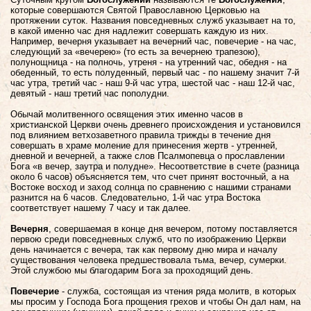
которые совершаются Святой Православною Церковью на
протяжении суток. Названия повседневных служб указывает на то,
в какой именно час дня надлежит совершать каждую из них.
Например, вечерня указывает на вечерний час, повечерие - на час,
следующий за «вечерею» (то есть за вечернею трапезою),
полунощница - на полночь, утреня - на утренний час, обедня - на
обеденный, то есть полуденный, первый час - по нашему значит 7-й
час утра, третий час - наш 9-й час утра, шестой час - наш 12-й час,
девятый - наш третий час пополудни.
Обычай молитвенного освящения этих именно часов в
христианской Церкви очень древнего происхождения и установился
под влиянием ветхозаветного правила трижды в течение дня
совершать в храме моление для принесения жертв - утренней,
дневной и вечерней, а также слов Псалмопевца о прославлении
Бога «в вечер, заутра и полудне». Несоответствие в счете (разница
около 6 часов) объясняется тем, что счет принят восточный, а на
Востоке восход и заход солнца по сравнению с нашими странами
разнится на 6 часов. Следовательно, 1-й час утра Востока
соответствует нашему 7 часу и так далее.
Вечерня
, совершаемая в конце дня вечером, потому поставляется
первою среди повседневных служб, что по изображению Церкви
день начинается с вечера, так как первому дню мира и началу
существования человека предшествовала тьма, вечер, сумерки.
Этой службою мы благодарим Бога за проходящий день.
Повечерие
- служба, состоящая из чтения ряда молитв, в которых
мы просим у Господа Бога прощения грехов и чтобы Он дал нам, на