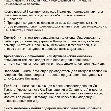
«кафизмами», а каждая «кафизма» делится на три части,
называемые «славами».
Кроме простой Псалтири есть еще Псалтирь «следованная», она
отличается тем, что содержит в себе три приложения:
1. Часослов
2. Тропари и кондаки, выбранные из всех богослужебных книг
3. Все молитвословия, которые должны читаться приступающими к
Св. Таинству Причащения.
Служебник
– книга для священника и диакона. Она содержит в
себе порядок вечерни, утрени и Литургии. В конце служебника
помещены отпусты, прокимны, величания и месяцеслов, т. е.
список святых, ежедневно воспоминаемых церковью.
Архиерейский служебник
(или
Архиерейский чиновник
)
отличается тем, что содержит в себе еще чин освящения
антиминса и чины посвящения в чтеца, диакона, священника и др.
Часослов
– книга, служащая руководством для чтецов и певцов на
клиросе. Часослов содержит в себе порядок всех повседневных
служб, кроме Литургии.
Требник
– книги, заключающая в себе чинопоследования Св.
Таинств (кроме таинств Св. Причащения и Священства) и других
треб: чин отпевания и погребения усопших, чин освящения воды,
молитвы по рождении младенца, при наречении младенца и
воцерковлении его и др.
Книга молебных пений
содержит чинопоследования молебнов