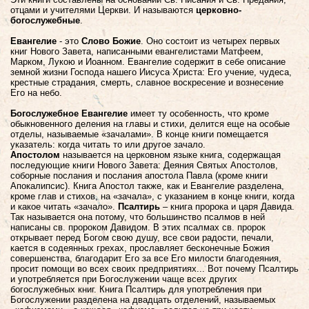
отцами и учителями Церкви. И называются
церковно-
богослужебные
.
Евангелие
- это
Слово Божие
. Оно состоит из четырех первых
книг Нового Завета, написанными евангелистами Матфеем,
Марком, Лукою и Иоанном. Евангелие содержит в себе описание
земной жизни Господа нашего Иисуса Христа: Его учение, чудеса,
крестные страдания, смерть, славное воскресение и вознесение
Его на небо.
Богослужебное Евангелие
имеет ту особенность, что кроме
обыкновенного деления на главы и стихи, делится еще на особые
отделы, называемые «зачалами». В конце книги помещается
указатель: когда читать то или другое зачало.
Апостолом
называется на церковном языке книга, содержащая
последующие книги Нового Завета: Деяния Святых Апостолов,
соборные послания и послания апостола Павла (кроме книги
Апокалипсис). Книга Апостол также, как и Евангелие разделена,
кроме глав и стихов, на «зачала», с указанием в конце книги, когда
и какое читать «зачало».
Псалтирь
– книга пророка и царя Давида.
Так называется она потому, что большинство псалмов в ней
написаны св. пророком Давидом. В этих псалмах св. пророк
открывает перед Богом свою душу, все свои радости, печали,
кается в содеянных грехах, прославляет бесконечные Божия
совершенства, благодарит Его за все Его милости благодеяния,
просит помощи во всех своих предприятиях... Вот почему Псалтирь
и употребляется при Богослужении чаще всех других
богослужебных книг. Книга Псалтирь для употребления при
Богослужении разделена на двадцать отделений, называемых