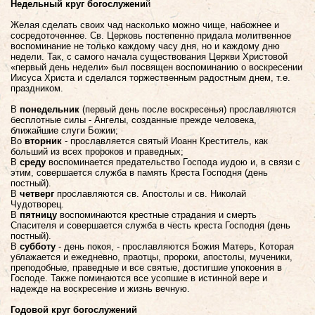
Недельный круг богослужени
й
Желая сделать своих чад насколько можно чище, набожнее и
сосредоточеннее. Св. Церковь постепенно придала молитвенное
воспоминание не только каждому часу дня, но и каждому дню
недели. Так, с самого начала существования Церкви Христовой
«первый день недели» был посвящен воспоминанию о воскресении
Иисуса Христа и сделался торжественным радостным днем, т.е.
праздником.
В
понедельник
(первый день после воскресенья) прославляются
бесплотные силы - Ангелы, созданные прежде человека,
ближайшие слуги Божии;
Во
вторник
- прославляется святый Иоанн Креститель, как
больший из всех пророков и праведных;
В
среду
воспоминается предательство Господа иудою и, в связи с
этим, совершается служба в память Креста Господня (день
постный).
В
четверг
прославляются св. Апостолы и св. Николай
Чудотворец.
В
пятницу
воспоминаются крестные страдания и смерть
Спасителя и совершается служба в честь креста Господня (день
постный).
В
субботу
- день покоя, - прославляются Божия Матерь, Которая
ублажается и ежедневно, праотцы, пророки, апостолы, мученики,
преподобные, праведные и все святые, достигшие упокоения в
Господе. Также поминаются все усопшие в истинной вере и
надежде на воскресение и жизнь вечную.
Годовой круг богослужений