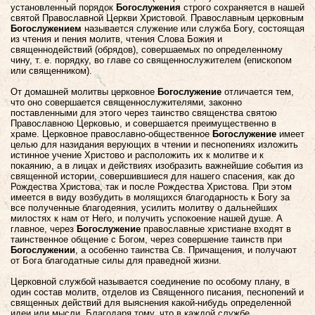
установленный порядок
Богослужения
строго сохраняется в нашей
святой Православной Церкви Христовой. Православным церковным
Богослужением
называется служение или служба Богу, состоящая
из чтения и пения молитв, чтения Слова Божия и
священнодействий (обрядов), совершаемых по определенному
чину, т. е. порядку, во главе со священнослужителем (епископом
или священником).
От домашней молитвы церковное
Богослужение
отличается тем,
что оно совершается священнослужителями, законно
поставленными для этого через таинство священства святою
Православною Церковью, и совершается преимущественно в
храме. Церковное православно-общественное
Богослужение
имеет
целью для назидания верующих в чтении и песнопениях изложить
истинное учение Христово и расположить их к молитве и к
покаянию, а в лицах и действиях изобразить важнейшие события из
священной истории, совершившиеся для нашего спасения, как до
Рождества Христова, так и после Рождества Христова. При этом
имеется в виду возбудить в молящихся благодарность к Богу за
все полученные благодеяния, усилить молитву о дальнейших
милостях к нам от Него, и получить успокоение нашей душе. А
главное, через
Богослужение
православные христиане входят в
таинственное общение с Богом, через совершение таинств при
Богослужении
, а особенно таинства Св. Причащения, и получают
от Бога благодатные силы для праведной жизни.
Церковной службой называется соединение по особому плану, в
один состав молитв, отделов из Священного писания, песнопений и
священных действий для выяснения какой-нибудь определенной
идеи или мысли. Благодаря тому, что в каждой службе