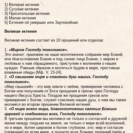
1) Великая ектения
2) Сугубая ектения
3) Просительная ектения
4
)
Малая ектения
5) Ектения об умерших или Заупокойная.
Великая ектения
Великая ектения состоит из 10 прошений или отделов:
1.
«Миром Господу помолимся»
.
Это значит: призовем на наше молитвенное собрание мир Божий,
или благословение Божие и под сению лица Божия, с миром и
любовью к нам обращаемого, приступим к молениям о наших
нуждах. Равным образом и молиться будем в мире, простивши
взаимные обиды (Мф. V, 23-24).
2.
«О свышнем мире и спасении душ наших, Господу
помолимся»
.
«Мир свышний» - это мир земли с небом, примирение человека с
Богом или получение от Бога прощения в грехах чрез Господа
нашего Иисуса Христа. Плодом же прощения грехов или
примирения с Богом, служит спасение наших душ, о чем мы также
молимся во втором прошении Великой ектений.
3.
«О мире всего мира, благосостоянии святых Божиих
церквей и соединении всех, Господу помолимся»
.
В третьем прошении мы молимся не только о согласной и дружной
жизни между людьми на земле, не только о мире всей вселенной,
но и мире, более широком и более глубоком, это: мир и согласие
(гармония) во всем мире, в полноте всех Божиих творений (неба и