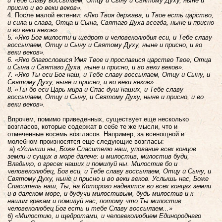
и Тебе славу воссылаем, Отцу и Сыну и Святому Духу, ныне и
присно и во веки веков».
4. После малой ектении:
«Яко Твоя держава, и Твое есть царство,
и сила и слава, Отца и Сына, Святаго Духа всегда, ныне и присно
и во веки веков».
5. «Яко Бог милости и щедрот и человеколюбия еси, и Тебе славу
воссылаем, Отцу и Сыну и Святому Духу, ныне и присно, и во
веки веков».
6. «Яко благословися Имя Твое и прославися царство Твое, Отца
и Сына и Святаго Духа, ныне и присно, и во веки веков».
7. «Яко Ты еси Бог наш, и Тебе славу воссылаем, Отцу и Сыну, и
Святому Духу, ныне и присно, и во веки веков».
8. «Ты бо еси Царь мира и Спас душ наших, и Тебе славу
воссылаем, Отцу и Сыну, и Святому Духу, ныне и присно, и во
веки веков».
Впрочем, помимо приведенных, существует еще несколько
возгласов, которые содержат в себе те же мысли, что и
отмеченные восемь возгласов. Например, за всенощной и
молебном произносятся еще следующие возгласы:
а)
«Услыши ны, Боже Спасителю наш, упование всех концов
земли и сущих в море далече: и милостив, милостив буди,
Владыко, о гресех наших и помилуй ны. Милостив бо и
человеколюбец, Бог еси, и Тебе славу воссылаем, Отцу и Сыну, и
Святому Духу, ныне и присно и во веки веков. Услышь нас, Боже
Спаситель наш, Ты, на Которого надеются во всех концах земли
и в далеком море, и будучи милостивым, будь милостив и к
нашим грехам и помилуй нас, потому что Ты милостив
человеколюбец Бог есть и тебе Славу воссылаем...»
б)
«Милостию, и щедротами, и человеколюбием Единороднаго