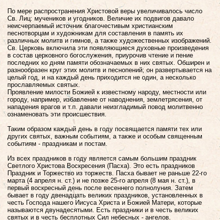
По мере распространения Христовой веры увеличивалось число
Св. Лиц: мучеников и угодников. Величие их подвигов давало
неисчерпаемый источник благочестивым христианским
песнотворцам и художникам для составления в память их
различных молитв и гимнов, а также художественных изображений.
Св. Церковь включила эти появляющиеся духовные произведения
в состав церковного богослужения, приурочив чтение и пение
последних ко дням памяти обозначаемых в них святых. Обширен и
разнообразен круг этих молитв и песнопений; он развертывается на
целый год, и на каждый день приходится не один, а несколько
прославляемых святых.
Проявление милости Божией к известному народу, местности или
городу, например, избавление от наводнения, землетрясения, от
нападения врагов и т.п. давали неизгладимый повод молитвенно
ознаменовать эти происшествия.
Таким образом каждый день в году посвящается памяти тех или
других святых, важным событиям, а также и особым священным
событиям - праздникам и постам.
Из всех праздников в году является самым большим праздник
Светлого Христова Воскресения (Пасха). Это есть праздников
Праздник и Торжество из торжеств. Пасха бывает не раньше 22-го
марта (4 апреля н. ст.) и не позже 25-го апреля (8 мая н. ст.), в
первый воскресный день после весеннего полнолуния. Затем
бывает в году двенадцать великих праздников, установленных в
честь Господа нашего Иисуса Христа и Божией Матери, которые
называются двунадесятыми. Есть праздники и в честь великих
святых и в честь бесплотных Сил небесных - ангелов.