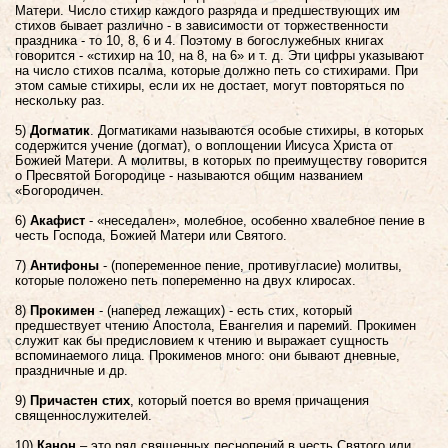
Матери. Число стихир каждого разряда и предшествующих им
стихов бывает различно - в зависимости от торжественности
праздника - то 10, 8, 6 и 4. Поэтому в богослужебных книгах
говорится - «стихир на 10, на 8, на 6» и т. д. Эти цифры указывают
на число стихов псалма, которые должно петь со стихирами. При
этом самые стихиры, если их не достает, могут повторяться по
нескольку раз.
5)
Догматик
. Догматиками называются особые стихиры, в которых
содержится учение (догмат), о воплощении Иисуса Христа от
Божией Матери. А молитвы, в которых по преимуществу говорится
о Пресвятой Богородице - называются общим названием
«Богородичен.
6)
Акафист
- «неседален», молебное, особенно хвалебное пение в
честь Господа, Божией Матери или Святого.
7)
Антифоны
- (попеременное пение, противугласие) молитвы,
которые положено петь попеременно на двух клиросах.
8)
Прокимен
- (наперед лежащих) - есть стих, который
предшествует чтению Апостола, Евангелия и паремий. Прокимен
служит как бы предисловием к чтению и выражает сущность
вспоминаемого лица. Прокименов много: они бывают дневные,
праздничные и др.
9)
Причастен стих
, который поется во время причащения
священнослужителей.
10)
Канон
– это ряд священных песнопений в честь Святого или