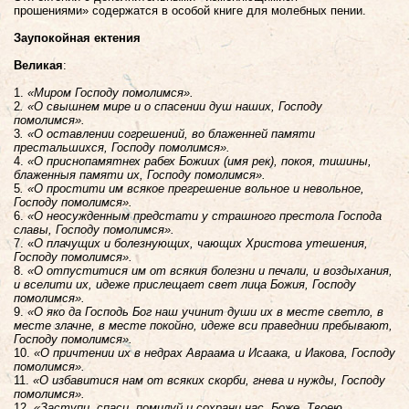
прошениями»
содержатся в особой книге для молебных пении.
Заупокойная ектения
Великая
:
1.
«Миром Господу помолимся».
2
. «О свышнем мире и о спасении душ наших, Господу
помолимся».
3
. «О оставлении согрешений, во блаженней памяти
престальшихся, Господу помолимся».
4.
«О приснопамятнех рабех Божиих (имя рек), покоя, тишины,
блаженныя памяти их, Господу помолимся».
5
. «О простити им всякое прегрешение вольное и невольное,
Господу помолимся».
6.
«О неосужденным предстати у страшного престола Господа
славы, Господу помолимся».
7. «
О плачущих и болезнующих, чающих Христова утешения,
Господу помолимся».
8.
«О отпуститися им от всякия болезни и печали, и воздыхания,
и вселити их, идеже прислещает свет лица Божия, Господу
помолимся».
9.
«О яко да Господь Бог наш учинит души их в месте светло, в
месте злачне, в месте покойно, идеже вси праведнии пребывают,
Господу помолимся».
10.
«О причтении их в недрах Авраама и Исаака, и Иакова, Господу
помолимся».
11.
«О избавитися нам от всяких скорби, гнева и нужды, Господу
помолимся».
12.
«Заступи, спаси, помилуй и сохрани нас, Боже, Твоею