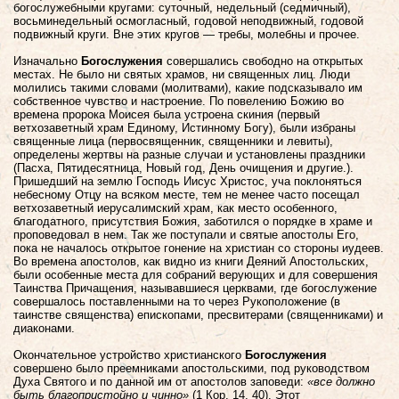
богослужебными кругами: суточный, недельный (седмичный),
восьминедельный осмогласный, годовой неподвижный, годовой
подвижный круги. Вне этих кругов — требы, молебны и прочее.
Изначально
Богослужения
совершались свободно на открытых
местах. Не было ни святых храмов, ни священных лиц. Люди
молились такими словами (молитвами), какие подсказывало им
собственное чувство и настроение. По повелению Божию во
времена пророка Моисея была устроена скиния (первый
ветхозаветный храм Единому, Истинному Богу), были избраны
священные лица (первосвященник, священники и левиты),
определены жертвы на разные случаи и установлены праздники
(Пасха, Пятидесятница, Новый год, День очищения и другие.).
Пришедший на землю Господь Иисус Христос, уча поклоняться
небесному Отцу на всяком месте, тем не менее часто посещал
ветхозаветный иерусалимский храм, как место особенного,
благодатного, присутствия Божия, заботился о порядке в храме и
проповедовал в нем. Так же поступали и святые апостолы Его,
пока не началось открытое гонение на христиан со стороны иудеев.
Во времена апостолов, как видно из книги Деяний Апостольских,
были особенные места для собраний верующих и для совершения
Таинства Причащения, называвшиеся церквами, где богослужение
совершалось поставленными на то через Рукоположение (в
таинстве священства) епископами, пресвитерами (священниками) и
диаконами.
Окончательное устройство христианского
Богослужения
совершено было преемниками апостольскими, под руководством
Духа Святого и по данной им от апостолов заповеди:
«все должно
быть благопристойно и чинно»
(1 Кор. 14, 40). Этот