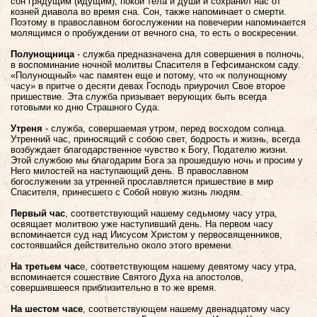
сон грядущим (идущим), покой тела и души и сохранил нас от
козней диавола во время сна. Cон, также напоминает о смерти.
Поэтому в православном богослужении на повечерии напоминается
молящимся о пробуждении от вечного сна, то есть о воскресении.
Полунощница
- служба предназначена для совершения в полночь,
в воспоминание ночной молитвы Спасителя в Гефсиманском саду.
«Полунощный» час памятен еще и потому, что «к полунощному
часу» в притче о десяти девах Господь приурочил Свое второе
пришествие.
Эта служба призывает верующих быть всегда
готовыми ко дню Страшного Суда.
Утреня
- служба, совершаемая утром, перед восходом солнца.
Утренний час, приносящий с собою свет, бодрость и жизнь, всегда
возбуждает благодарственное чувство к Богу, Подателю жизни.
Этой службою мы благодарим Бога за прошедшую ночь и просим у
Него милостей на наступающий день. В православном
богослужении за утренней прославляется пришествие в мир
Спасителя, принесшего с Собой новую жизнь людям.
Первый час
, соответствующий нашему седьмому часу утра,
освящает молитвою уже наступивший день. На первом часу
вспоминается суд над Иисусом Христом у первосвященников,
состоявшийся действительно около этого времени.
На третьем час
е, соответствующем нашему девятому часу утра,
вспоминается сошествие Святого Духа на апостолов,
совершившееся приблизительно в то же время.
На шестом часе
, соответствующем нашему двенадцатому часу