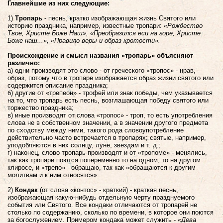
Главнейшие из них следующие:
1)
Тропарь
- песнь, кратко изображающая жизнь Святого или
историю праздника, например, известные тропари:
«Рождество
Твое, Христе Боже Наш», «Преобразился еси на горе, Христе
Боже наш...», «Правило веры и образ кротости».
Происхождение и смысл названия «тропарь» объясняют
различно:
а) одни производят это слово - от греческого «тропос» - нрав,
образ, потому что в тропаре изображается образ жизни святого или
содержится описание праздника;
б) другие от «трепеон» - трофей или знак победы, чем указывается
на то, что тропарь есть песнь, возглашающая победу святого или
торжество праздника;
в) иные производят от слова «тропос» - троп, то есть употребления
слова не в собственном значении, а в значении другого предмета
по сходству между ними, такого рода словоупотребление
действительно часто встречается в тропарях; святые, например,
уподобляются в них солнцу, луне, звездам и т. д.;
г) наконец, слово тропарь производят и от «тропоме» - менялись,
так как тропари поются попеременно то на одном, то на другом
клиросе, и «трепо» - обращаю, так как «обращаются к другим
молитвам и к ним относятся».
2)
Кондак
(от слова «контос» - краткий) - краткая песнь,
изображающая какую-нибудь отдельную черту празднуемого
события или Святого. Все кондаки отличаются от тропарей не
столько по содержанию, сколько по времени, в которое они поются
за богослужением. Примером кондака может служить -
«Дева