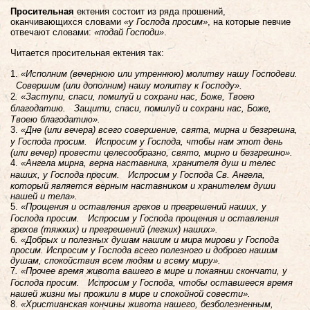
Просительная
ектения состоит из ряда прошений,
оканчивающихся словами
«у Господа просим»
, на которые певчие
отвечают словами:
«подай Господи»
.
Читается просительная ектения так:
1.
«Исполним (вечернюю или утреннюю) молитву нашу Господеви.
Совершим (или дополним) нашу молитву к Господу».
2
. «Заступи, спаси, помилуй и сохрани нас, Боже, Твоею
благодатию. Защити, спаси, помилуй и сохрани нас, Боже,
Твоею благодатию».
3.
«Дне (или вечера) всего совершение, свята, мирна и безгрешна,
у Господа просим. Испросим у Господа, чтобы нам этот день
(или вечер) провести целесообразно, свято, мирно и безгрешно».
4.
«Ангела мирна, верна наставника, хранителя душ и телес
наших, у Господа просим. Испросим у Господа Св. Ангела,
который является верным наставником и хранителем души
нашей и тела».
5.
«Прощения и оставления грехов и прегрешений наших, у
Господа просим. Испросим у Господа прощения и оставления
грехов (тяжких) и прегрешений (легких) наших».
6
. «Добрых и полезных душам нашим и мира мирови у Господа
просим. Испросим у Господа всего полезного и доброго нашим
душам, спокойствия всем людям и всему миру».
7
. «Прочее время живота вашего в мире и покаянии скончати, у
Господа просим. Испросим у Господа, чтобы оставшееся время
нашей жизни мы прожили в мире и спокойной совести».
8.
«Христианская кончины живота нашего, безболезненным,