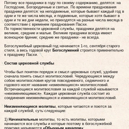
Потому все праздники в году по своему содержанию, делятся: на
Господские, Богородичные и святых. По времени празднования
праздники делятся: на неподвижные, которые бывают каждый год в
одни и те же числа месяца, и подвижные, которые хотя бывают в
одни и те же дни недели, но приходятся на разные числа месяца в
соответствии с временем празднования Пасхи.
По торжественности церковной службы, праздники делятся на
великие, средние и малые. Великие праздники всегда имеют
всенощное бдение; средние же праздники - не всегда.
Богослужебный церковный год начинается 1-го, сентября старого
стиля, а весь годовой круг
Богослужений
строится применительно
к празднику Пасхи.
Состав церковной службы
Чтобы был понятен порядок и смысл церковных служб, удобнее
сначала понять смысл молитвословий. Чередующиеся между
собою молитвословия кругов повседневного, седмичного и
годового носят название «изменяющихся» молитвословий.
Встречающиеся молитвословия за каждой службой называются
«неизменяющимися». Каждая церковная служба состоит из
соединения неизменяющихся и изменяющихся молитвословий.
Неизменяющиеся молитвы
, которые читаются и поются за
каждой службой, суть следующие:
1)
Начинательные
молитвы, то есть молитвы, которыми
начинаются все службы и которые поэтому в богослужебной
практике называются
«Обычным началом»
;