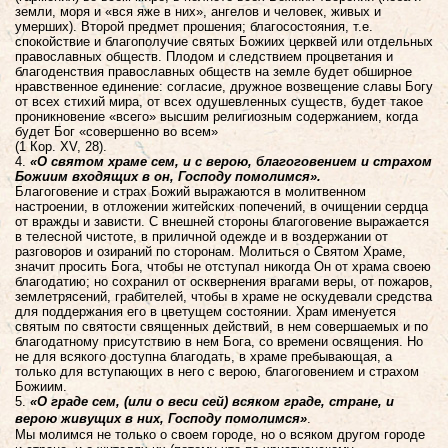
земли, моря и «вся яже в них», ангелов и человек, живых и
умерших). Второй предмет прошения; благосостояния, т.е.
спокойствие и благополучие святых Божиих церквей или отдельных
православных обществ. Плодом и следствием процветания и
благоденствия православных обществ на земле будет обширное
нравственное единение: согласие, дружное возвещение славы Богу
от всех стихий мира, от всех одушевленных существ, будет такое
проникновение «всего» высшим религиозным содержанием, когда
будет Бог «совершенно во всем»
(1 Кор. XV, 28).
4.
«О святом храме сем, и с верою, благоговением и страхом
Божиим входящих в он, Господу помолимся».
Благоговение и страх Божий выражаются в молитвенном
настроении, в отложении житейских попечений, в очищении сердца
от вражды и зависти. С внешней стороны благоговение выражается
в телесной чистоте, в приличной одежде и в воздержании от
разговоров и озираний по сторонам. Молиться о Святом Храме,
значит просить Бога, чтобы не отступал никогда Он от храма своею
благодатию; но сохранил от осквернения врагами веры, от пожаров,
землетрясений, грабителей, чтобы в храме не оскудевали средства
для поддержания его в цветущем состоянии. Храм именуется
святым по святости священных действий, в нем совершаемых и по
благодатному присутствию в нем Бога, со времени освящения. Но
не для всякого доступна благодать, в храме пребывающая, а
только для вступающих в него с верою, благоговением и страхом
Божиим.
5.
«О граде сем, (или о веси сей) всяком граде, стране, и
верою живущих в них, Господу помолимся»
.
Мы молимся не только о своем городе, но о всяком другом городе