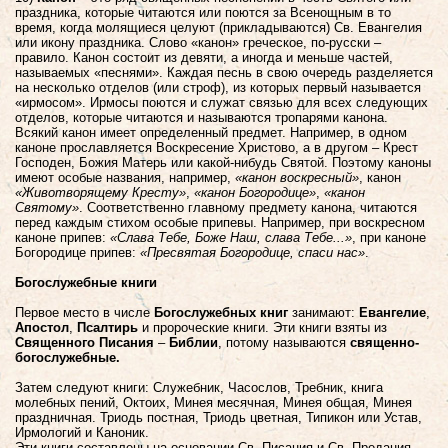
праздника, которые читаются или поются за Всенощным в то
время, когда молящиеся целуют (прикладываются) Св. Евангелия
или икону праздника. Слово «канон» греческое, по-русски –
правило. Канон состоит из девяти, а иногда и меньше частей,
называемых «песнями». Каждая песнь в свою очередь разделяется
на несколько отделов (или строф), из которых первый называется
«ирмосом». Ирмосы поются и служат связью для всех следующих
отделов, которые читаются и называются тропарями канона.
Всякий канон имеет определенный предмет. Например, в одном
каноне прославляется Воскресение Христово, а в другом – Крест
Господен, Божия Матерь или какой-нибудь Святой. Поэтому каноны
имеют особые названия, например,
«канон воскресный»
, канон
«Животворящему Кресту»
,
«канон Богородице»
,
«канон
Святому»
. Соответственно главному предмету канона, читаются
перед каждым стихом особые припевы. Например, при воскресном
каноне припев:
«Слава Тебе, Боже Наш, слава Тебе...»
, при каноне
Богородице припев:
«Пресвятая Богородице, спаси нас»
.
Богослужебные книги
Первое место в числе
Богослужебных книг
занимают:
Евангелие
,
Апостол
,
Псалтирь
и пророческие книги. Эти книги взяты из
Священного Писания
–
Библии
, потому называются
священно-
богослужебные.
Затем следуют книги: Служебник, Часослов, Требник, книга
молебных пений, Октоих, Минея месячная, Минея общая, Минея
праздничная. Триодь постная, Триодь цветная, Типикон или Устав,
Ирмологий и Каноник.
Эти книги составлены на основании Св. Писания и Св. Предания,