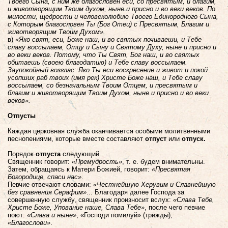
Твоего Сына, с ним же благословен еси, со пресвятым, и благим,
и животворящим Твоим духом, ныне и присно и во веки веков. По
милости, щедрости и человеколюбию Твоего Единородного Сына,
с Которым благословен Ты (Бог Отец) с Пресвятым, Благим и
животворящим Твоим Духом».
в)
«Яко свят, еси, Боже наш, и во святых почиваеши, и Тебе
славу воссылаем, Отцу и Сыну и Святому Духу, ныне и присно и
во веки веков. Потому, что Ты Свят, Бог наш, и во святых
обитаешь (своею благодатию) и Тебе славу воссылаем.
Заупокойный возглас: Яко Ты еси воскресение и живот и покой
усопших раб твоих (имя рек) Христе Боже наш, и Тебе славу
воссылаем, со безначальным Твоим Отцем, и пресвятым и
благим и животворящим Твоим Духом, ныне и присно и во веки
веков».
Отпусты
Каждая церковная служба оканчивается особыми молитвенными
песнопениями, которые вместе составляют
отпуст
или
отпуск.
Порядок
отпуста
следующий.
Священник говорит:
«Премудрость»
, т. е. будем внимательны.
Затем, обращаясь к Матери Божией, говорит:
«Пресвятая
Богородице, спаси нас»
.
Певчие отвечают словами:
«Честнейшую Херувим и Славнейшую
без сравнения Серафим»
... Благодаря далее Господа за
совершенную службу, священник произносит вслух:
«Слава Тебе,
Христе Боже, Упование наше, Слава Тебе»
, после чего певчие
поют:
«Слава и ныне»
, «Господи помилуй» (трижды),
«Благослови»
.