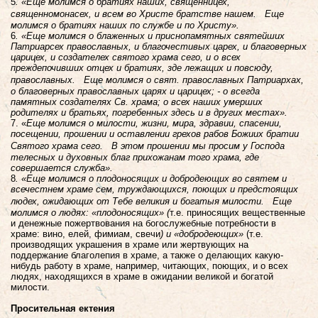
5
. «Еще молимся о братиях наших, священницех,
священномонасех, и всем во Христе братстве нашем. Еще
молимся о братиях наших по службе и по Христу».
6
. «Еще молимся о блаженных и приснопамятных святейших
Патриарсех православных, и благочестивых царех, и благоверных
царицех, и создателех святого храма сего, и о всех
преждепочивших отцех и братиях, зде лежащих и повсюду,
православных. Еще молимся о свят. православных Патриархах,
о благоверных православных царях и царицех; - о всегда
памятных создателях Св. храма; о всех наших умерших
родителях и братьях, погребенных здесь и в других местах».
7. «
Еще молимся о милости, жизни, мира, здравии, спасении,
посещении, прошении и оставлении грехов рабов Божиих братии
Святого храма сего. В этом прошении мы просим у Господа
телесных и духовных благ прихожанам того храма, где
совершается служба».
8
. «Еще молимся о плодоносящих и добродеющих во святем и
всечестнем храме сем, труждающихся, поющих и предстоящих
людех, ожидающих от Тебе великия и богатыя милости. Еще
молимся о людях: «плодоносящих» (
т.е. приносящих вещественные
и денежные пожертвования на богослужебные потребности в
храме: вино, елей, фимиам, свечи
) и «добродеющих»
(т.е.
производящих украшения в храме или жертвующих на
поддержание благолепия в храме, а также о делающих какую-
нибудь работу в храме, например, читающих, поющих, и о всех
людях, находящихся в храме в ожидании великой и богатой
милости.
Просительная ектения