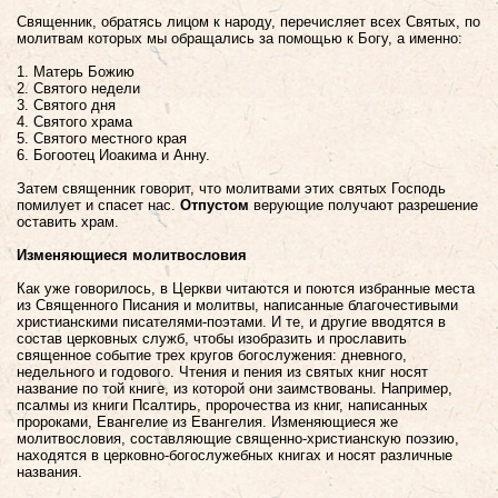
Священник, обратясь лицом к народу, перечисляет всех Святых, по
молитвам которых мы обращались за помощью к Богу
, а именно:
1. Матерь Божию
2. Святого недели
3. Святого дня
4. Святого храма
5. Святого местного края
6. Богоотец Иоакима и Анну.
Затем священник говорит, что молитвами этих святых Господь
помилует и спасет нас.
Отпустом
верующие получают разрешение
оставить храм.
Изменяющиеся молитвословия
Как уже говорилось, в Церкви читаются и поются избранные места
из Священного Писания и молитвы, написанные благочестивыми
христианскими писателями-поэтами. И те, и другие вводятся в
состав церковных служб, чтобы изобразить и прославить
священное событие трех кругов богослужения: дневного,
недельного и годового. Чтения и пения из святых книг носят
название по той книге, из которой они заимствованы. Например,
псалмы из книги Псалтирь, пророчества из книг, написанных
пророками, Евангелие из Евангелия. Изменяющиеся же
молитвословия, составляющие священно-христианскую поэзию,
находятся в церковно-богослужебных книгах и носят различные
названия.