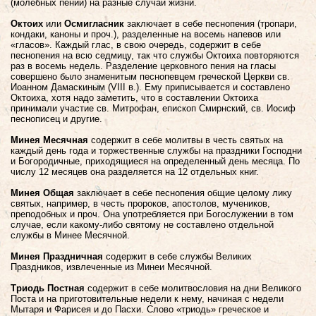
(молебных пений) на разные случаи жизни.
Октоих
или
Осмигласник
заключает в себе песнопения (тропари,
кондаки, каноны и проч.), разделенные на восемь напевов или
«гласов». Каждый глас, в свою очередь, содержит в себе
песнопения на всю седмицу, так что службы Октоиха повторяются
раз в восемь недель. Разделение церковного пения на гласы
совершено было знаменитым песнопевцем греческой Церкви св.
Иоанном Дамаскиным (VIII в.). Ему приписывается и составлено
Октоиха, хотя надо заметить, что в составлении Октоиха
принимали участие св. Митрофан, епископ Смирнский, св. Иосиф
песнописец и другие.
Минея
Месячная
содержит в себе молитвы в честь святых на
каждый день года и торжественные службы на праздники Господни
и Богородичные, приходящиеся на определенный день месяца. По
числу 12 месяцев она разделяется на 12 отдельных книг.
Минея
Общая
заключает в себе песнопения общие целому лику
святых, например, в честь пророков, апостолов, мучеников,
преподобных и проч. Она употребляется при Богослужении в том
случае, если какому-либо святому не составлено отдельной
службы в Минее Месячной.
Минея
Праздничная
содержит в себе службы Великих
Праздников, извлеченные из Минеи Месячной.
Триодь
Постная
содержит в себе молитвословия на дни Великого
Поста и на приготовительные недели к нему, начиная с недели
Мытаря и Фарисея и до Пасхи. Слово «триодь» греческое и