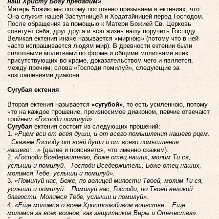
наш Христу Богу предадим»
.
Матерь Божию мы потому постоянно призываем в ектениях, что
Она служит нашей Заступницей и Ходатайницей перед Господом.
После обращения за помощью к Матери Божией Св. Церковь
советует себя, друг друга и всю жизнь нашу поручить Господу.
Великая ектения иначе называется «мирною» (потому что в ней
часто испрашивается людям мир). В древности ектении были
сплошными молитвами по форме и общими молитвами всех
присутствующих во храме, доказательством чего и является,
между прочим, слова «Господи помилуй», следующие за
возглашениями диакона.
Сугубая ектения
Вторая ектения называется
«сугубой»
, то есть усиленною, потому
что на каждое прошение, произносимое диаконом, певчие отвечают
тройным
«Господи помилуй»
.
Сугубая
ектения состоит из следующих прошений:
1.
«Рцем вси от всея души, и от всего помышления нашего рцем.
Скажем Господу от всей души и от всего помышления
нашего:...»
(далее и поясняется, что именно скажем).
2.
«Господи Вседержителю, Боже отец наших, молим Ти ся,
услыши и помилуй. Господи Вседержитель, Боже отец наших,
молимся Тебе, услыши и помилуй».
3
. «Помилуй нас, Боже, по велицей милости Твоей, молим Ти ся,
услыши и помилуй. Помилуй нас, Господи, по Твоей великой
благости. Молимся Тебе, услыши и помилуй».
4.
«Еще молимся о всем Христолюбивом воинстве. Еще
молимся за всех воинов, как защитников Веры и Отечества».