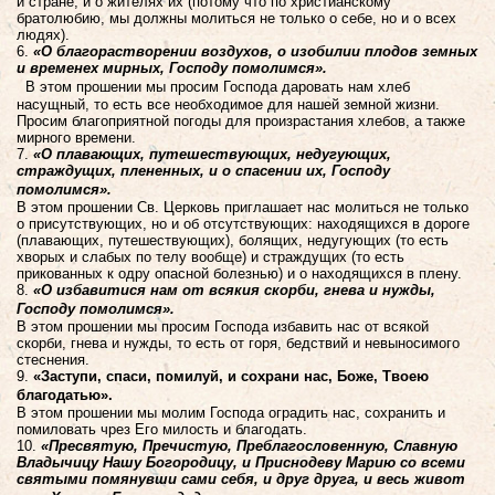
и стране, и о жителях их (потому что по христианскому
братолюбию, мы должны молиться не только о себе, но и о всех
людях).
6.
«О благорастворении воздухов, о изобилии плодов земных
и временех мирных, Господу помолимся».
В этом прошении мы просим Господа даровать нам хлеб
насущный, то есть все необходимое для нашей земной жизни.
Просим благоприятной погоды для произрастания хлебов, а также
мирного времени.
7.
«О плавающих, путешествующих, недугующих,
страждущих, плененных, и о спасении их, Господу
помолимся».
В этом прошении Св. Церковь приглашает нас молиться не только
о присутствующих, но и об отсутствующих: находящихся в дороге
(плавающих, путешествующих), болящих, недугующих (то есть
хворых и слабых по телу вообще) и страждущих (то есть
прикованных к одру опасной болезнью) и о находящихся в плену.
8.
«О избавитися нам от всякия скорби, гнева и нужды,
Господу помолимся».
В этом прошении мы просим Господа избавить нас от всякой
скорби, гнева и нужды, то есть от горя, бедствий и невыносимого
стеснения.
9.
«Заступи, спаси, помилуй, и сохрани нас, Боже, Твоею
благодатью».
В этом прошении мы молим Господа оградить нас, сохранить и
помиловать чрез Его милость и благодать.
10.
«Пресвятую, Пречистую, Преблагословенную, Славную
Владычицу Нашу Богородицу, и Приснодеву Марию со всеми
святыми помянувши сами себя, и друг друга, и весь живот