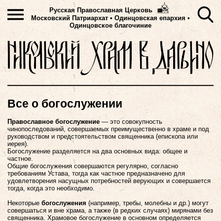
Русская Православная Церковь
Московский Патриархат
•
Одинцовская епархия •
Одинцовское благочиние
Все о богослужении
Православное богослужение
— это совокупность
чинопоследований, совершаемых преимущественно в храме и под
руководством и предстоятельством священника (епископа или
иерея).
Богослужение разделяется на два основных вида: общее и
частное.
Общие богослужения совершаются регулярно, согласно
требованиям Устава, тогда как частное предназначено для
удовлетворения насущных потребностей верующих и совершается
тогда, когда это необходимо.
Некоторые
богослужения
(например, требы, молебны и др.) могут
совершаться и вне храма, а также (в редких случаях) мирянами без
священника. Храмовое богослужение в основном определяется