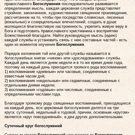
православного
Богослужения
последовательно развивается
определенная мысль, каждая церковная служба представляет
стройное, законченное, художественное священное произведение,
рассчитанное на то, чтобы при посредстве словесных, песенных
(вокальных) и созерцательных впечатлений, создать в душе
молящихся благочестивую настроенность, укрепить живую веру в
Бога и подготовить православного христианина к восприятию
Божественной благодати. Найти руководящую мысль (идею)
каждой службы и установить связь с нею составных частей - есть
один из моментов изучения
Богослужения
.
Порядок изложения той или другой службы называется в
богослужебных книгах «чином» или «доследованием» службы.
Каждый день является днем недели и в то же время днем года,
поэтому на каждый день приходится троякого рода воспоминания:
1) воспоминание «дневные» или часовые, соединенные с
известным часом дня;
2) воспоминания «недельные» или седмичные, соединенные с
отдельными днями недели;
3) воспоминания «годовые» или числовые, соединенные с
определенными числами года.
Благодаря троякому роду священных воспоминаний, приходящихся
на каждый день, все церковные богослужения делятся на три
круга: суточный, недельный и годовой, причем, основным «кругом»
является «круг повседневный», а два других дополнительными.
Суточный круг богослужений
Суточным кругом
Богослужений
называются те
Богослужения
,