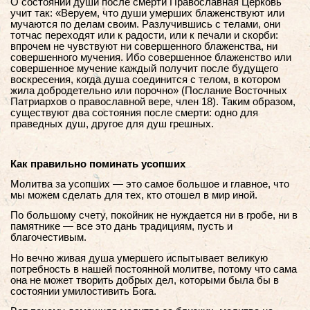
О состоянии души после смерти Православная Церковь
учит так: «Веруем, что души умерших блаженствуют или
мучаются по делам своим. Разлучившись с телами, они
тотчас переходят или к радости, или к печали и скорби:
впрочем не чувствуют ни совершенного блаженства, ни
совершенного мучения. Ибо совершенное блаженство или
совершенное мучение каждый получит после будущего
воскресения, когда душа соединится с телом, в котором
жила добродетельно или порочно» (Послание Восточных
Патриархов о православной вере, член 18). Таким образом,
существуют два состояния после смерти: одно для
праведных душ, другое для душ грешных.
Как правильно поминать усопших
Молитва за усопших — это самое большое и главное, что
мы можем сделать для тех, кто отошел в мир иной.
По большому счету, покойник не нуждается ни в гробе, ни в
памятнике — все это дань традициям, пусть и
благочестивым.
Но вечно живая душа умершего испытывает великую
потребность в нашей постоянной молитве, потому что сама
она не может творить добрых дел, которыми была бы в
состоянии умилостивить Бога.