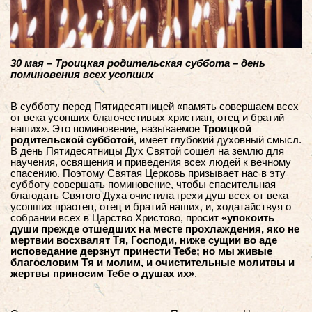
30 мая – Троицкая родительская суббота – день
поминовения всех усопших
В субботу перед Пятидесятницей «память совершаем всех
от века усопших благочестивых христиан, отец и братий
наших». Это поминовение, называемое
Троицкой
родительской субботой
, имеет глубокий духовный смысл.
В день Пятидесятницы Дух Святой сошел на землю для
научения, освящения и приведения всех людей к вечному
спасению. Поэтому Святая Церковь призывает нас в эту
субботу совершать поминовение, чтобы спасительная
благодать Святого Духа очистила грехи душ всех от века
усопших праотец, отец и братий наших, и, ходатайствуя о
собрании всех в Царство Христово, просит
«упокоить
души прежде отшедших на месте прохлаждения, яко не
мертвии восхвалят Тя, Господи, ниже сущии во аде
исповедание дерзнут принести Тебе; но мы живые
благословим Тя и молим, и очистительные молитвы и
жертвы приносим Тебе о душах их»
.