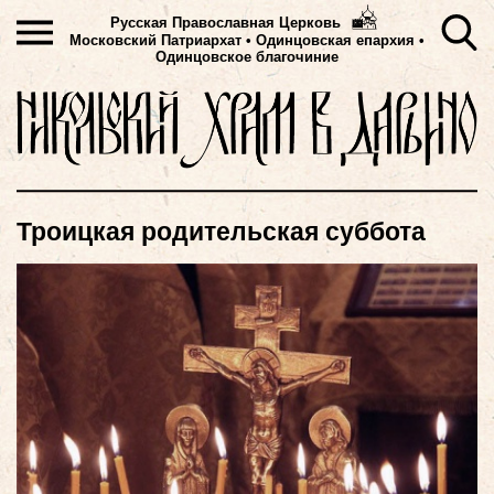
Русская Православная Церковь
Московский Патриархат
•
Одинцовская епархия •
Одинцовское благочиние
Троицкая родительская суббота