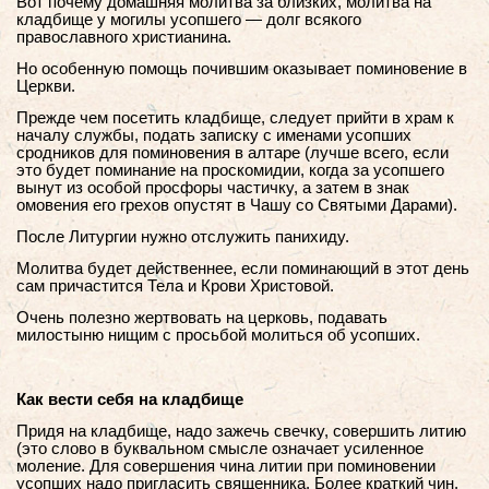
Вот почему домашняя молитва за близких, молитва на
кладбище у могилы усопшего — долг всякого
православного христианина.
Но особенную помощь почившим оказывает поминовение в
Церкви.
Прежде чем посетить кладбище, следует прийти в храм к
началу службы, подать записку с именами усопших
сродников для поминовения в алтаре (лучше всего, если
это будет поминание на проскомидии, когда за усопшего
вынут из особой просфоры частичку, а затем в знак
омовения его грехов опустят в Чашу со Святыми Дарами).
После Литургии нужно отслужить панихиду.
Молитва будет действеннее, если поминающий в этот день
сам причастится Тела и Крови Христовой.
Очень полезно жертвовать на церковь, подавать
милостыню нищим с просьбой молиться об усопших.
Как вести себя на кладбище
Придя на кладбище, надо зажечь свечку, совершить литию
(это слово в буквальном смысле означает усиленное
моление. Для совершения чина литии при поминовении
усопших надо пригласить священника. Более краткий чин,