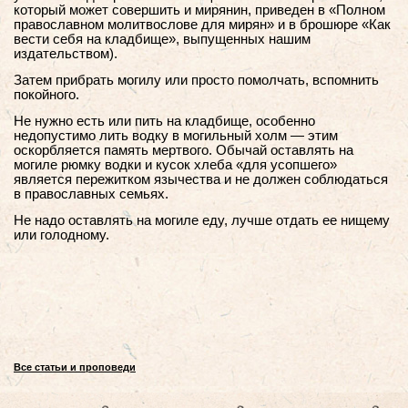
который может совершить и мирянин, приведен в «Полном
православном молитвослове для мирян» и в брошюре «Как
вести себя на кладбище», выпущенных нашим
издательством).
Затем прибрать могилу или просто помолчать, вспомнить
покойного.
Не нужно есть или пить на кладбище, особенно
недопустимо лить водку в могильный холм — этим
оскорбляется память мертвого. Обычай оставлять на
могиле рюмку водки и кусок хлеба «для усопшего»
является пережитком язычества и не должен соблюдаться
в православных семьях.
Не надо оставлять на могиле еду, лучше отдать ее нищему
или голодному.
Все статьи и проповеди