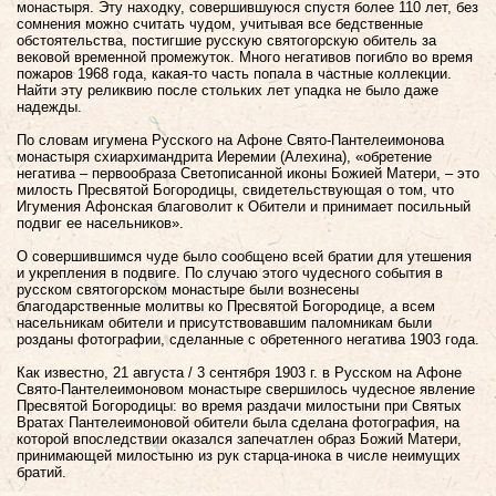
монастыря. Эту находку, совершившуюся спустя более 110 лет, без
сомнения можно считать чудом, учитывая все бедственные
обстоятельства, постигшие русскую святогорскую обитель за
вековой временной промежуток. Много негативов погибло во время
пожаров 1968 года, какая-то часть попала в частные коллекции.
Найти эту реликвию после стольких лет упадка не было даже
надежды.
По словам игумена Русского на Афоне Свято-Пантелеимонова
монастыря схиархимандрита Иеремии (Алехина), «обретение
негатива – первообраза Светописанной иконы Божией Матери, – это
милость Пресвятой Богородицы, свидетельствующая о том, что
Игумения Афонская благоволит к Обители и принимает посильный
подвиг ее насельников».
О совершившимся чуде было сообщено всей братии для утешения
и укрепления в подвиге. По случаю этого чудесного события в
русском святогорском монастыре были вознесены
благодарственные молитвы ко Пресвятой Богородице, а всем
насельникам обители и присутствовавшим паломникам были
розданы фотографии, сделанные с обретенного негатива 1903 года.
Как известно, 21 августа / 3 сентября 1903 г. в Русском на Афоне
Свято-Пантелеимоновом монастыре свершилось чудесное явление
Пресвятой Богородицы: во время раздачи милостыни при Святых
Вратах Пантелеимоновой обители была сделана фотография, на
которой впоследствии оказался запечатлен образ Божий Матери,
принимающей милостыню из рук старца-инока в числе неимущих
братий.