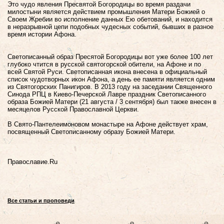
Это чудо явления Пресвятой Богородицы во время раздачи
милостыни является действием промышления Матери Божией о
Своем Жребии во исполнение данных Ею обетований, и находится
в неразрывной цепи подобных чудесных событий, бывших в разное
время истории Афона.
Светописанный образ Пресятой Богородицы вот уже более 100 лет
глубоко чтится в русской святогорской обители, на Афоне и по
всей Святой Руси. Светописанная икона внесена в официальный
список чудотворных икон Афона, а день ее памяти является одним
из Святогорских Панигиров. В 2013 году на заседании Священного
Синода РПЦ в Киево-Печерской Лавре праздник Светописанного
образа Божией Матери (21 августа / 3 сентября) был также внесен в
месяцелов Русской Православной Церкви.
В Свято-Пантелеимоновом монастыре на Афоне действует храм,
посвященный Светописанному образу Божией Матери.
Православие.Ru
Все статьи и проповеди