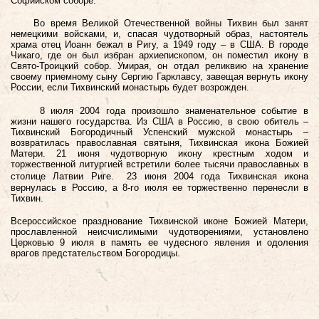
Софийском соборе.
Во время Великой Отечественной войны Тихвин был занят
немецкими войсками, и, спасая чудотворный образ, настоятель
храма отец Иоанн бежал в Ригу, а 1949 году – в США. В городе
Чикаго, где он был избран архиепископом, он поместил икону в
Свято-Троицкий собор. Умирая, он отдал реликвию на хранение
своему приемному сыну Сергию Гарклавсу, завещая вернуть икону
России, если Тихвинский монастырь будет возрожден.
8 июля 2004 года произошло знаменательное событие в
жизни нашего государства. Из США в Россию, в свою обитель –
Тихвинский Богородичный Успенский мужской монастырь –
возвратилась православная святыня, Тихвинская икона Божией
Матери.
21 июня чудотворную икону крестным ходом и
торжественной литургией встретили более тысячи православных в
столице Латвии Риге. 23 июня 2004 года Тихвинская икона
вернулась в Россию, а 8-го июля ее торжественно перенесли в
Тихвин.
Всероссийское празднование Тихвинской иконе Божией Матери,
прославленной неисчислимыми чудотворениями, установлено
Церковью 9 июля в память ее чудесного явления и одоления
врагов предстательством Богородицы.