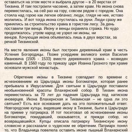
оставаться на этом месте и выбрала другое – в 20 верстах от
Тихвина. И там построили часовню, а затем храм. Но икона снова
переместилась, на сей раз на гору, совсем рядом с городом. Она
стояла над горою как легкое облачко; люди, глядя не нее, истово
молились. И вот тогда икона спустилась на руки. Люди сразу же
принялись за строительство храма в гористом лесу. За день
поставили три венца. Икону и венцы охраняла стража. Но чудо
продолжалось: утром народ не узрел ни иконы, ни
венцов.
Кочующая икона объявилась лишь в двух верстах, за
речкой Тихвинской.
На месте явления иконы был построен деревянный храм в честь
Успения Богородицы. Позже усердием великого князя Василия
Ивановича (1505 - 1533) вместо деревянного храма – возведен
каменный. В 1560 году по приказу царя Иоанна Грозного при храме
основали мужской монастырь.
Обретение иконы в Тихвине совпадает по времени с
исчезновением из Царьграда иконы Богоматери, которая ранее
пребывала в Иерусалиме. Для святыни в Царьграде поставили
необыкновенной красоты Влахернский собор.
В Тихвин икона
переместилась за 70 лет до падения Царьграда под натиском
иноверцев.
Икона Влахернская и Тихвинская – не одна ли это
святыня? Есть все основания дать на это положительный ответ.
Новгородские купцы, видевшие икону в Тихвине, были в Царьграде
на приеме у патриарха. И тот посетовал об исчезновении иконы
Богоматери, покидавшей, оказывается, и прежде собор, но
возвращавшейся. Купцы описала патриарху Тихвинскую икону
словесно и рассказали о чудесном ее обретении. Патриарх понял
то, что Владычица повелела оставить иконе пышный Влахернский