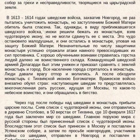
собор за грехи и несправедливости, творящиеся на царьградской
земле.
В 1613 - 1614 годах шведские войска, захватив Новгород, не раз
пытались уничтожить монастырь, но заступлением Божией Матери
обитель была спасена. Так, однажды, в виду приближавшегося
шведского войска, иноки решили бежать из монастыря, взяв
чудотворную икону, но не могли сдвинуть ее с места. Это чудо
остановило малодушных, и они остались в монастыре, уповая на
защиту Божией Матери. Незначительные по числу защитники
монастыря успешно отражали атаки намного превосходивших их
сил противника.
С хорошо обученными воинами справилась горстка
людей далеко не воинственного склада. Командующий шведской
армией Делагарди был этим унижен и приказал сравнять с землей
монастырь и город. Все население города спряталось в монастырь.
Люди давали врагу отпор и молились. А после обходили
монастырь с Тихвинской иконою Богоматери. Вражеское войско
внезапно обуял страх: н
аступающим шведам то представлялась
многочисленная рать русских, идущая от Москвы, то какое-то
небесное воинство, и они обращались в бегство.
Через год после победы над шведами в монастырь прибыли
царские послы. Сняв список с чудотворной иконы, они отправились
в деревню Столбово, в 50 верстах от Тихвина, где 10 февраля 1617
года был заключен мир со шведами. Главною порукою мира с
русской стороны был принесенный список с чудотворной иконы.
Впоследствии этот список был принесен в Москву и поставлен в
Успенском соборе, а затем по просьбе новгородцев, участников
войны со шведами, отправлен в Новгород и поставлен в