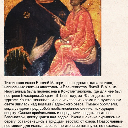
Тихвинская икона Божией Матери, по преданию, одна из икон,
написанных святым апостолом и Евангелистом Лукой. В V в. из
Иерусалима была перенесена в Константинополь, где для нее был
построен Влахернский храм. В 1383 году, за 70 лет до взятия
турками Константинополя, икона исчезла из храма и в лучезарном
свете явилась над водами Ладожского озера.
Рыбаки обомлели,
когда увидели пред собой необыкновенное сияние, исходящее
сверху. Сияние приблизилось и перед ними предстала икона
Богоматери, движущаяся над водою. Икона и сияние скрылись на
берегу, остановившись в тридцати верстах от озера. Православные
поставили для иконы часовню, но икона ее покинула, не пожелала