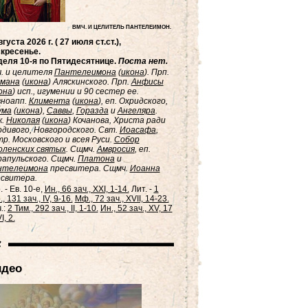
ВМЧ. И ЦЕЛИТЕЛЬ ПАНТЕЛЕИМОН.
вгуста 2026 г. ( 27 июля ст.ст.),
кресенье.
еля 10-я по Пятидесятнице.
Поста нет.
. и целителя
Пантелеимона
(
икона
). Прп.
рмана
(
икона
) Аляскинского. Прп.
Анфисы
она
) исп., игумении и 90 сестер ее.
вноапп.
Климента
(
икона
), еп. Охридского,
ума
(
икона
),
Саввы
,
Горазда
и
Ангеляра
.
ж.
Николая
(
икона
) Кочанова, Христа ради
дивого, Новгородского. Свт.
Иоасафа
,
р. Московского и всея Руси.
Собор
ленских святых
. Сщмч.
Амвросия
, еп.
апульского. Сщмч.
Платона
и
нтелеимона
пресвитера. Сщмч.
Иоанна
свитера.
. - Ев. 10-е,
Ин., 66 зач., XXI, 1-14.
Лит. -
1
, 131 зач., IV, 9-16.
Мф., 72 зач., XVII, 14-23.
.:
2 Тим., 292 зач., II, 1-10.
Ин., 52 зач., XV, 17
I, 2.
идео