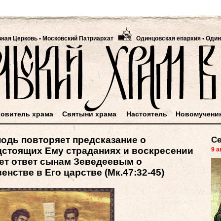
вная Церковь
•
Московский Патриархат
Одинцовская епархия • Один
овитель храма
Святыни храма
Настоятель
Новомучени
одь повторяет предсказание о
Се
дстоящих Ему страданиях и воскресении
9 а
ает ответ сынам Зеведеевым о
енстве в Его царстве (Мк.47:32-45)