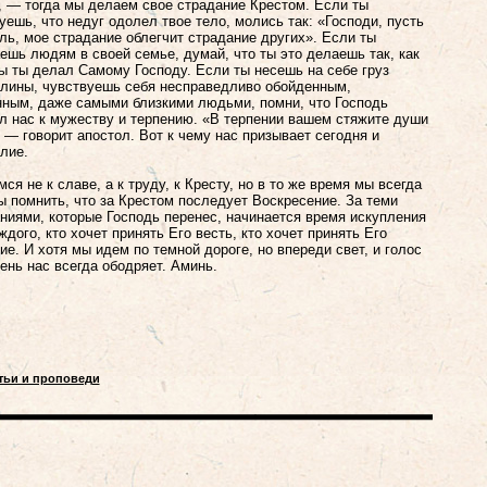
 — тогда мы делаем свое страдание Крестом. Если ты
уешь, что недуг одолел твое тело, молись так: «Господи, пусть
ль, мое страдание облегчит страдание других». Если ты
ешь людям в своей семье, думай, что ты это делаешь так, как
ы ты делал Самому Господу. Если ты несешь на себе груз
лины, чувствуешь себя несправедливо обойденным,
ным, даже самыми близкими людьми, помни, что Господь
л нас к мужеству и терпению. «В терпении вашем стяжите души
 — говорит апостол. Вот к чему нас призывает сегодня и
лие.
мся не к славе, а к труду, к Кресту, но в то же время мы всегда
 помнить, что за Крестом последует Воскресение. За теми
ниями, которые Господь перенес, начинается время искупления
ждого, кто хочет принять Его весть, кто хочет принять Его
ие. И хотя мы идем по темной дороге, но впереди свет, и голос
ень нас всегда ободряет. Аминь.
атьи и проповеди