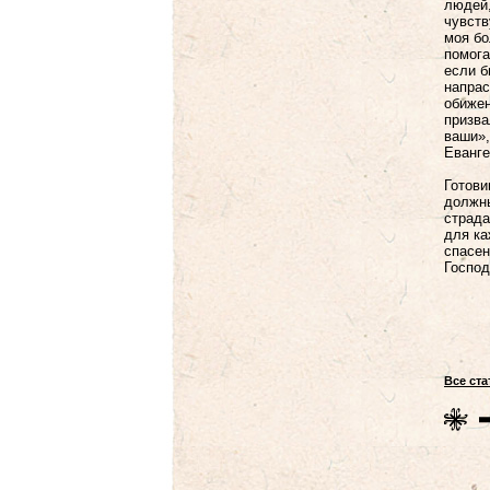
людей,
чувств
моя бо
помога
если б
напрас
обижен
призва
ваши»,
Еванге
Готови
должны
страда
для ка
спасен
Господ
Все ст