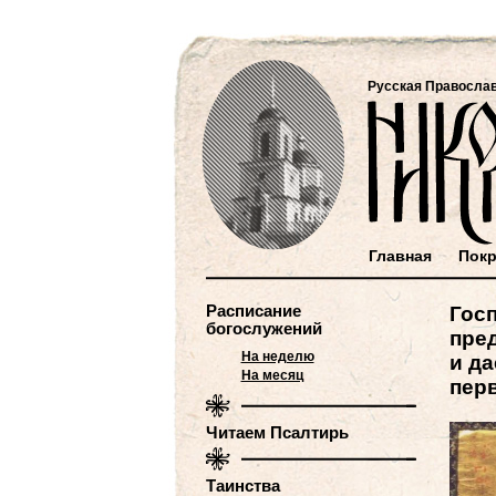
Русская Правосла
Главная
Покр
Расписание
Госп
богослужений
пре
На неделю
и д
На месяц
перв
Читаем Псалтирь
Таинства