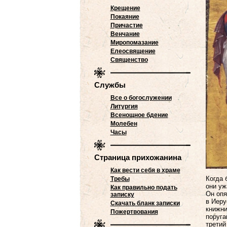
Крещение
Покаяние
Причастие
Венчание
Миропомазание
Елеосвящение
Священство
Службы
Все о богослужении
Литургия
Всенощное бдение
Молебен
Часы
Страница прихожанина
Как вести себя в храме
Когда 
Требы
они уж
Как правильно подать
Он опя
записку
в Иеру
Скачать бланк записки
книжни
Пожертвования
поруга
третий