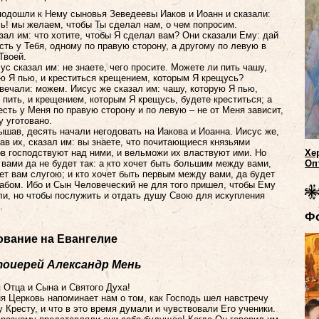
подошли к Нему сыновья Зеведеевы Иаков и Иоанн и сказали:
ь! мы желаем, чтобы Ты сделал нам, о чем попросим.
зал им: что хотите, чтобы Я сделал вам? Они сказали Ему: дай
сть у Тебя, одному по правую сторону, а другому по левую в
Твоей.
ус сказал им: не знаете, чего просите. Можете ли пить чашу,
ю Я пью, и креститься крещением, которым Я крещусь?
вечали: можем. Иисус же сказал им: чашу, которую Я пью,
 пить, и крещением, которым Я крещусь, будете креститься; а
есть у Меня по правую сторону и по левую – не от Меня зависит,
у уготовано.
ышав, десять начали негодовать на Иакова и Иоанна. Иисус же,
ав их, сказал им: вы знаете, что почитающиеся князьями
в господствуют над ними, и вельможи их властвуют ими. Но
Хе
вами да не будет так: а кто хочет быть большим между вами,
Оп
ет вам слугою; и кто хочет быть первым между вами, да будет
абом. Ибо и Сын Человеческий не для того пришел, чтобы Ему
и, но чтобы послужить и отдать душу Свою для искупления
.
Ф
ование на Евангелие
оиерей Александр Мень
 Отца и Сына и Святого Духа!
я Церковь напоминает нам о том, как Господь шел навстречу
 Кресту, и что в это время думали и чувствовали Его ученики.