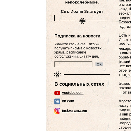
Как по
непоколебимое.
о стра
каждый
Свт. Иоанн Златоуст
зеркал
подвиг
Божеск
год, из
Есть и
Подписка на новости
И вот 
нам бы
Укажите свой e-mail, чтобы
получать письма о новостях
лекарс
храма, расписание
в само
богослужений, цитату дня.
обреме
Божий 
нес ве
отрече
того, 
В социальных сетях
Божест
похвал
«Тот в
youtube.com
Апосто
vk.com
наступ
сидящи
instagram.com
и они 
придво
наград
странн