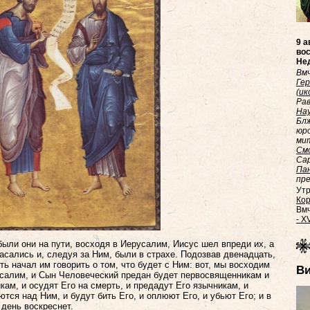
9 а
вос
Нед
Вмч
Ге
(
ик
Ра
На
Бл
юро
мит
Смо
Сар
Па
пре
Утр
Кор.
Вмч
- XV
были они на пути, восходя в Иерусалим,
Иисус шел впреди их, а
асались и, следуя за Ним, были в страхе. Подозвав двенадцать,
ть начал им говорить о том, что будет с Ним: вот, мы восходим
В
салим, и Сын Человеческий предан будет первосвященникам и
кам, и осудят Его на смерть, и предадут Его язычникам, и
ются над Ним, и будут бить Его, и оплюют Его, и убьют Его; и в
 день воскреснет.