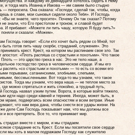
 могущества. И каждому из двенадцати хотелось сидеть к Нему
е, и тогда мать Иоанна и Иакова — им самим было стыдно
ь — попросила. Она сказала: «Господи, сделай так, чтобы, когда
дешь в славе, мои сыновья сидели около Тебя». И Господь
: «Вы не знаете, чего просите». Почему Он так сказал? Потому
и не знали, что Его престолом и троном, и славой будет
а. И прибавил: «Можете ли пить чашу, которую Я буду пить?»
 поняли и сказали: «Можем».
нам Господь говорит: «Если кто хочет быть рядом со Мной, тот
 быть готов пить чашу скорби, страданий, служения». Это
 принимать крест. Крест, на котором мы распинаем свое зло. Так
т апостол: «Плоть распяша со страстьми и похотьми». Что такое
 Плоть — это царство греха в нас. Это не тело наше, а
дельное господство греха в человеческом сердце. И мы его
 распять «со страстьми и похотьми» — то есть со всеми его
ыми порывами, сатанинскими, злобными, слепыми,
ивыми, бессмысленными. Вот тогда-то мы узнаем, что такое
ристов. Тогда мы узнаем, что вера наша — не теплое место за
, где можно спрятаться и жить спокойно, а трудный путь,
й Господь назвал узким путем. Ворота, в которые войти тяжело,
рым идти надо среди камней и терниев. Иногда, может быть, в
ом мраке, подвергаясь всем опасностям и всем ветрам. Иные
умают, что нам вера дана, чтобы снести все удары жизни. На
же деле Сам Господь показывает нам, что мы должны все
и и все претерпеть. Все то, что принимает мир.
ь страдал вместе с миром, и мы страдаем.
всякое страдание есть Крест. Если мы посвятили свое сердце
если мы хоть в малом подражаем Господу как служителю