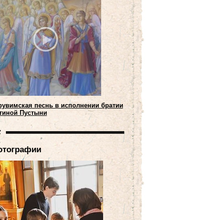
рувимская песнь в исполнении братии
тиной Пустыни
отографии