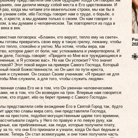
-разному представляли они себе будущее! Когда Он говорил им
даниях, они делили между собой места в Его царствовании. И
 раз, когда мы читаем эти евангельские строки, мы как бы в
е узнаем себя, ибо Господь говорит нам о труде, о борьбе, о
е, о кресте, а мы думаем только о своем. Он нам говорит о
ом, а мы думаем о человеческом. Так повторяется из года в
 века в век.
звестная поговорка: «Блажен, кто верует, тепло ему на свете».
Ро
мы готовы превратить свою веру в такую грелку, лежанку, чтобы
20
ло тепло, спокойно и уютно. Мы хотим, чтобы вера, как
тво, которое дают от боли, нас успокаивала и умиротворяла. И
м деле, Господь говорит: «Придите ко Мне все труждающиеся и
ненные, и Я успокою вас». Но как Он успокоит? Что значит
покой? Этот покой виден на примере Самого Господа, Который
чный покой Божественности, но Он шел по пути креста,
ния и служения. Он сказал Своим ученикам: «Я пришел не для
чтобы Мне служили, а для того, чтобы служить людям».
венная слава Его не в том, что Он увенчан человеческими
ами, не в том, что Он возведен на трон. Впервые нам говорится:
елик, кто отдает, ибо он берет пример с Самого Господа».
лы представляли себе вхождение Его в Святой Город так, будто
ит царство славы мира сего, они представляли Господа,
м на престоле, подобно могущественным царям того времени,
рассчитывали сидеть у Него по правую и по левую руку, как
рные, как приближенные, как люди, которые получили плату,
у за то, что они Его признали и узнали, когда Он был бедным и
иком. Теперь Он стал всемогущим, и они тоже получили часть