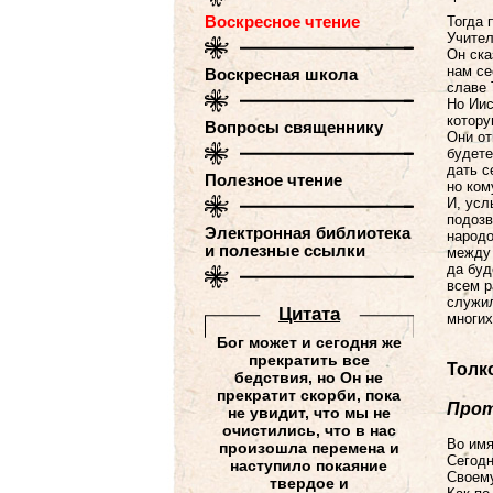
Воскресное чтение
Тогда 
Учител
Он ска
нам се
Воскресная школа
славе 
Но Иис
котору
Вопросы священнику
Они от
будете
дать с
Полезное чтение
но ком
И, усл
подозв
Электронная библиотека
народо
и полезные ссылки
между 
да буд
всем р
служил
Цитатa
многих
Бог может и сегодня же
прекратить все
Толк
бедствия, но Он не
прекратит скорби, пока
Прот
не увидит, что мы не
очистились, что в нас
Во имя
произошла перемена и
Сегодн
наступило покаяние
Своему
твердое и