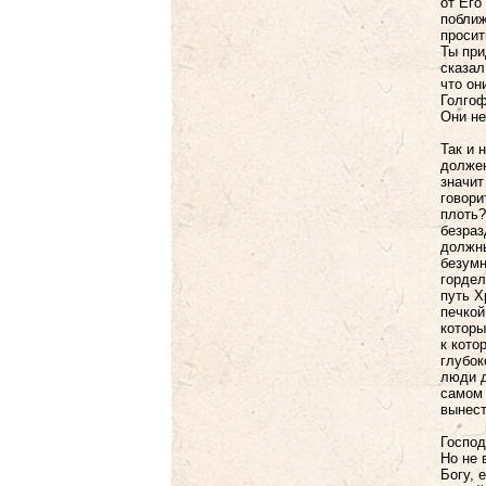
от Его
поближ
просит
Ты при
сказал
что он
Голгоф
Они не
Так и 
должен
значит
говори
плоть?
безраз
должны
безумн
гордел
путь Х
печкой
которы
к кото
глубок
люди д
самом 
вынест
Господ
Но не 
Богу, 