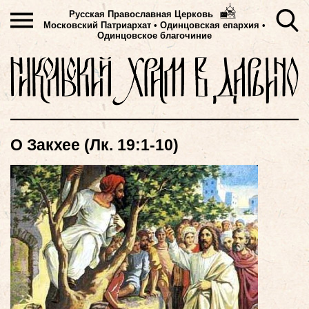
Русская Православная Церковь
Московский Патриархат
•
Одинцовская епархия •
Одинцовское благочиние
О Закхее (Лк. 19:1-10)