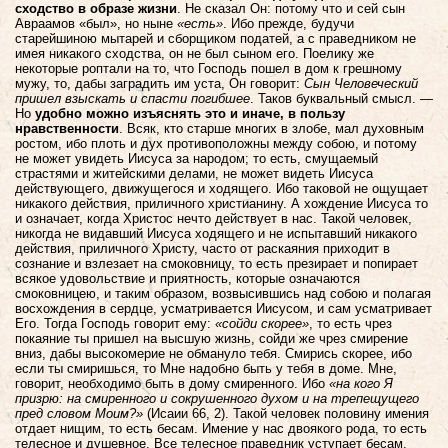
сходство в образе жизни
. Не сказал Он: потому что и сей сын
Авраамов «был», но ныне
«есть»
. Ибо прежде, будучи
старейшиною мытарей и сборщиком податей, а с праведником не
имея никакого сходства, он не был сыном его. Поелику же
некоторые роптали на то, что Господь пошел в дом к грешному
мужу, то, дабы заградить им уста, Он говорит:
Сын Человеческий
пришел взыскать и спасти погибшее
. Таков буквальный смысл. —
Но
удобно можно изъяснять это и иначе, в пользу
нравственности
. Всяк, кто старше многих в злобе, мал духовным
ростом, ибо плоть и дух противоположны между собою, и потому
не может увидеть Иисуса за народом; то есть, смущаемый
страстями и житейскими делами, не может видеть Иисуса
действующего, движущегося и ходящего. Ибо таковой не ощущает
никакого действия, приличного христианину. А хождение Иисуса то
и означает, когда Христос нечто действует в нас. Такой человек,
никогда не видавший Иисуса ходящего и не испытавший никакого
действия, приличного Христу, часто от раскаяния приходит в
сознание и взлезает на смоковницу, то есть презирает и попирает
всякое удовольствие и приятность, которые означаются
смоковницею, и таким образом, возвысившись над собою и полагая
восхождения в сердце, усматривается Иисусом, и сам усматривает
Его. Тогда Господь говорит ему:
«сойди скорее»
, то есть чрез
покаяние ты пришел на высшую жизнь, сойди же чрез смирение
вниз, дабы высокомерие не обмануло тебя. Смирись скорее, ибо
если ты смиришься, то Мне надобно быть у тебя в доме. Мне,
говорит, необходимо быть в дому смиренного. Ибо
«на кого Я
призрю: на смиренного и сокрушенного духом и на трепещущего
пред словом Моим?»
(Исаии 66, 2). Такой человек половину имения
отдает нищим, то есть бесам. Имение у нас двоякого рода, то есть
телесное и душевное. Все телесное праведник уступает бесам,