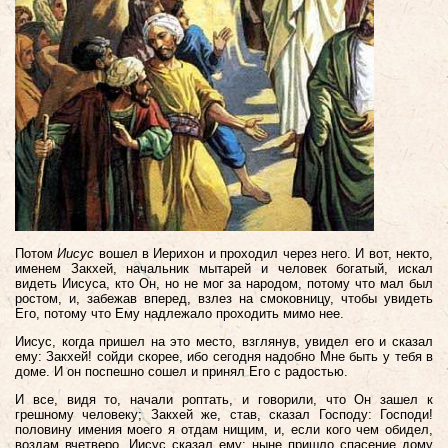
Потом
Иисус
вошел в Иерихон и проходил через него.
И вот, некто,
именем Закхей, начальник мытарей и человек богатый, искал
видеть Иисуса, кто Он, но не мог за народом, потому что мал был
ростом, и, забежав вперед, взлез на смоковницу, чтобы увидеть
Его, потому что Ему надлежало проходить мимо нее.
Иисус, когда пришел на это место, взглянув, увидел его и сказал
ему: Закхей! сойди скорее, ибо сегодня надобно Мне быть у тебя в
доме.
И он поспешно сошел и принял Его с радостью.
И все, видя то, начали роптать, и говорили, что Он зашел к
грешному человеку; Закхей же, став, сказал Господу: Господи!
половину имения моего я отдам нищим, и, если кого чем обидел,
воздам вчетверо.
Иисус сказал ему: ныне пришло спасение дому