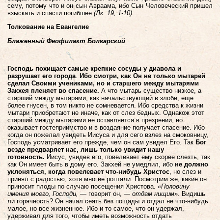
сему, потому что и он сын Авраама, ибо Сын Человеческий пришел
взыскать и спасти погибшее
(Лк. 19, 1-10).
Толкование на Евангелие
Блаженный Феофилакт Болгарский
Господь похищает самые крепкие сосуды у диавола и
разрушает его города
.
Ибо смотри, как Он не только мытарей
сделал Своими учениками, но и старшего между мытарями
Закхея пленяет во спасение.
А что мытарь существо низкое, а
старший между мытарями, как начальствующий в злобе, еще
более гнусен, в том никто не сомневается. Ибо средства к жизни
мытари приобретают не иначе, как от слез бедных. Однакож этот
старший между мытарями не оставляется в презрении, но
оказывает гостеприимство и в воздаяние получает спасение. Ибо
когда он пожелал увидеть Иисуса и для сего взлез на смоковницу,
Господь усматривает его прежде, чем он сам увидел Его. Так
Бог
везде предваряет нас, лишь только увидит нашу
готовность.
Иисус, увидев его, повелевает ему скорее слезть, так
как Он имеет быть в дому его. Закхей не умедлил, ибо
не должно
уклоняться, когда повелевает что-нибудь Христос
, но слез и
принял с радостью, хотя многие роптали. Посмотрим же, какие он
приносит плоды по случаю посещения Христова.
«Половину
имения моего, Господи,
— говорит он, —
отдам нищим»
. Видишь
ли горячность? Он начал сеять без пощады и отдал не что-нибудь
малое, но все жизненное. Ибо и то самое, что он удержал,
удерживал для того, чтобы иметь возможность отдать