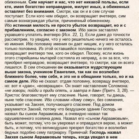
обиженным.
Сим научает и нас, что нет никакой пользы, если
кто, имея богатство неправедное, милует иных, а обиженных
оставляет без внимания
. Смотри, как он и в сем случае
поступает. Если кого чем обидел, он возвращает вчетверо, сим
самым вознаграждая убыток, причиненный обиженному.
Ибо
истинная милость не просто убыток возвращает, но и с
прибавлением, согласно с законом
. Ибо закон заставлял
укравшего уплатить вчетверо (Исх. 22, 1). Если даже до точности
рассмотрим, то увидим, что у него решительно ничего не осталось
из имения. Ибо половину имения он дает нищим, и у него осталась
только половина. Из этой оставшейся половины он опять
возвращает вчетверо тем, кого он обидел. Посему, если жизнь
этого старейшины мытарей состояла из неправд, а он за все, что
приобрел неправдою, возвращает вчетверо, то смотри, как он всего
лишился. В сем отношении
он оказывается мудрствующим
выше закона, учеником Евангелия, так как он возлюбил
ближнего более, чем себя, и это не в обещании только, но и на
самом деле.
Ибо не сказал: отдам половину, возвращу вчетверо,
но: вот я «даю», «возвращаю». Он знает наставление Соломона
:
«не говори, пойди и приди опять, и завтра я дам»
(Притч. 3, 28). —
Христос благовествует ему спасение. Ныне, говорит, ты даешь,
ныне тебе спасение. Ибо словами
«дому сему»
, без сомнения,
указывает на Закхея, получающего спасение. Под домом
разумеется Закхей, потому что бездушное здание Господь не
назвал бы сыном Авраамовым, а очевидно назвал так
одушевленного хозяина дома. Назвал его
«сыном Авраамовым»
,
быть может, потому, что он уверовал и оправдался верою, а может
быть, и потому, что великодушно презрел богатство и возлюбил
бедных подобно сему патриарху. Примечай:
Господь назвал
Закхея сыном Авраамовым теперь, когда увидел в нем