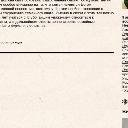
 должна быть основана православная семья. Отец Константин
л особое внимание на то, что семья является Богом
вленной ценностью, поэтому у Церкви особое отношение к
и сохранению семейного очага. Именно в связи с этим так важно
 лет учиться с глубочайшим уважением относиться к
9 а
лям, а в дальнейшем ответственно строить семейные
вос
Нед
ния и бережно хранить их.
Вмч
Ге
(
ик
Ра
вости прихода
На
Бл
юро
мит
Смо
Сар
Па
пре
Утр
Кор.
Вмч
- XV
В