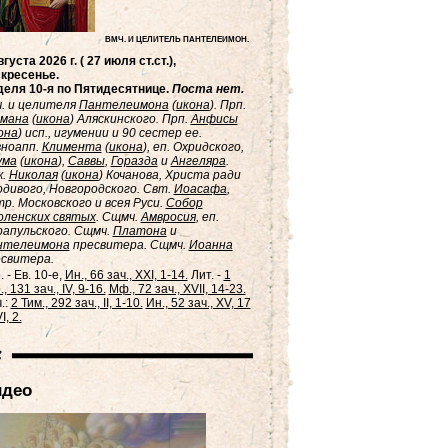
ВМЧ. И ЦЕЛИТЕЛЬ ПАНТЕЛЕИМОН.
вгуста 2026 г. ( 27 июля ст.ст.),
кресенье.
еля 10-я по Пятидесятнице.
Поста нет.
. и целителя
Пантелеимона
(
икона
). Прп.
рмана
(
икона
) Аляскинского. Прп.
Анфисы
она
) исп., игумении и 90 сестер ее.
вноапп.
Климента
(
икона
), еп. Охридского,
ума
(
икона
),
Саввы
,
Горазда
и
Ангеляра
.
ж.
Николая
(
икона
) Кочанова, Христа ради
дивого, Новгородского. Свт.
Иоасафа
,
р. Московского и всея Руси.
Собор
ленских святых
. Сщмч.
Амвросия
, еп.
апульского. Сщмч.
Платона
и
нтелеимона
пресвитера. Сщмч.
Иоанна
свитера.
. - Ев. 10-е,
Ин., 66 зач., XXI, 1-14.
Лит. -
1
, 131 зач., IV, 9-16.
Мф., 72 зач., XVII, 14-23.
.:
2 Тим., 292 зач., II, 1-10.
Ин., 52 зач., XV, 17
I, 2.
идео