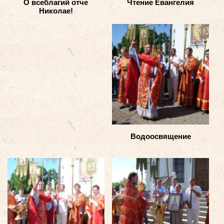
О всеблагий отче
Чтение Евангелия
Николае!
Водоосвящение