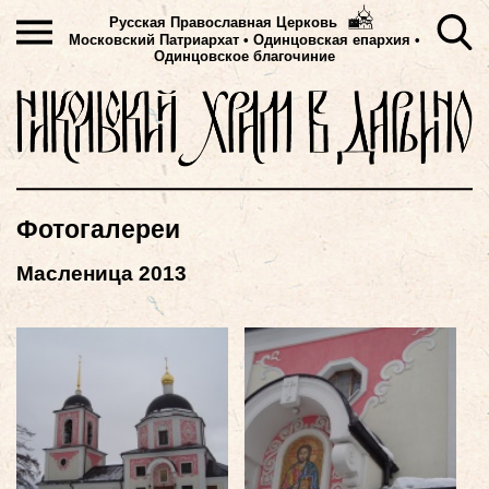
Русская Православная Церковь
Московский Патриархат
•
Одинцовская епархия •
Одинцовское благочиние
Фотогалереи
Масленица 2013