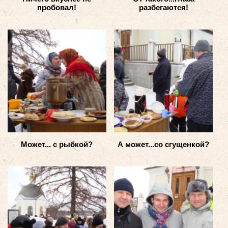
пробовал!
разбегаются!
Может... с рыбкой?
А может...со сгущенкой?