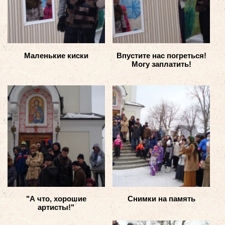
Маленькие киски
Впустите нас погреться!
Могу заплатить!
"А что, хорошие
Снимки на память
артисты!"