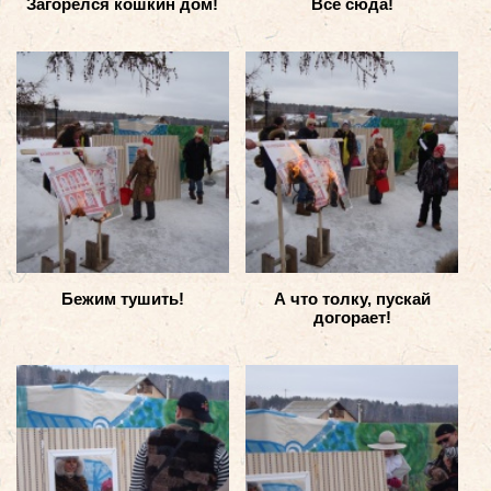
Загорелся кошкин дом!
Все сюда!
Бежим тушить!
А что толку, пускай
догорает!