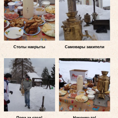
Столы накрыты
Самовары закипели
Пора за стол!
Наконец-то!