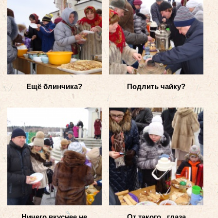
Ещё блинчика?
Подлить чайку?
Ничего вкуснее не
От такого...глаза