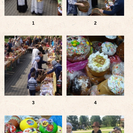
1
2
3
4