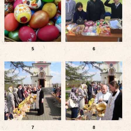
5
6
7
8