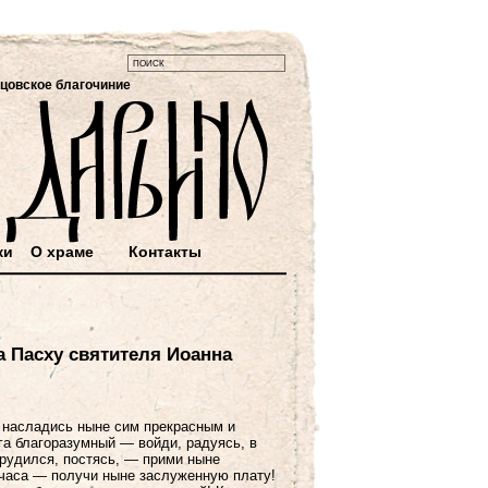
цовское благочиние
ки
О храме
Контакты
а Пасху святителя Иоанна
 насладись ныне сим прекрасным и
га благоразумный — войди, радуясь, в
трудился, постясь, — прими ныне
 часа — получи ныне заслуженную плату!