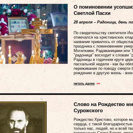
О поминовении усопших
Светлой Пасхи
28 апреля
– Радоница, день п
По свидетельству святителя Иоан
отмечался на христианских кла
название привилось от общесла
праздника с поминовением умер
Могилками, Радаваницами или Т
"радоница" восходит к словам "
Радоницы в годичном круге церк
пасхальной недели - как бы обя
переживания по поводу смерти б
рождению в другую жизнь - жиз
читать далее
>>
Слово на Рождество ми
Сурожского
Рождество Христово, которое мы
сердца, с такой благодарностью
только нас, людей, но и всей тв
воплощение Слова Божия, прин