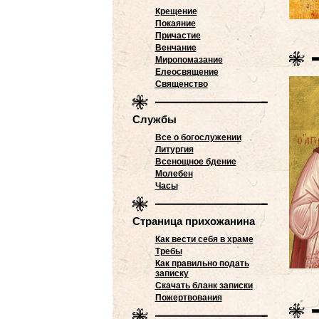
Крещение
Покаяние
Причастие
Венчание
Миропомазание
Елеосвящение
Священство
Службы
Все о богослужении
Литургия
Всенощное бдение
Молебен
Часы
Страница прихожанина
Как вести себя в храме
Требы
Как правильно подать
записку
Скачать бланк записки
Пожертвования