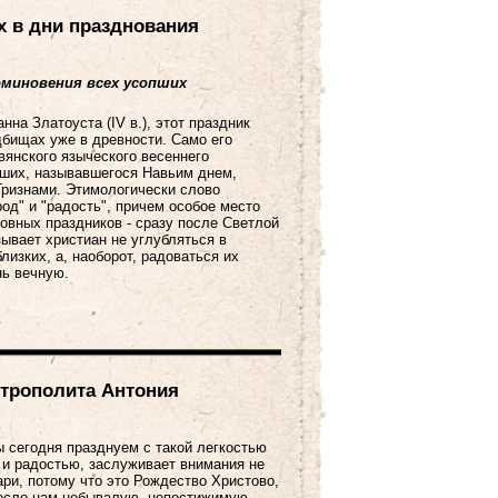
 в дни празднования
оминовения всех усопших
на Златоуста (IV в.), этот праздник
дбищах уже в древности. Само его
вянского языческого весеннего
ших, называвшегося Навьим днем,
ризнами. Этимологически слово
род" и "радость", причем особое место
овных праздников - сразу после Светлой
зывает христиан не углубляться в
лизких, а, наоборот, радоваться их
нь вечную.
трополита Антония
 сегодня празднуем с такой легкостью
 и радостью, заслуживает внимания не
ари, потому что это Рождество Христово,
есло нам небывалую, непостижимую,