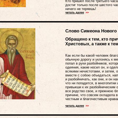
Кто пришел после третьего часа
достиг только после шестого ча
ничего не теряешь!
читать далее
>>
Слово Симеона Нового
Обращено к тем, кто при
Христовых, а также к те
Как если бы какой человек благ
обычную дорогу и уклонясь к м
попал в руки разбойников, котор
одеяния, какие носил он, и оде
всякими нечистотами, и затем, о
вместе с собою объедаться, нап
и разбойничать, как они, и он н
что ни попадется, в многопитии 
привыкши к их разбойническим о
все родство свое, и прежнюю бл
причине, что совсем охладела в
честным и благочестивым нрава
читать далее
>>