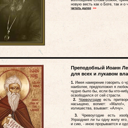
новую весть как о Боге, так и о 
читать далее
>>
Преподобный Иоанн Ле
для всех и лукавом вла
1.
Имея намерение говорить о чре
наиболее, предположил я любом
чудно было бы, если бы кто-ниб
освободился от сей страсти.
2.
Чревоугодие
есть притворс
насыщено, вопиет: «Мало!»,
излишества, взывает: «Алчу».
3.
Чревоугодие есть изобр
Упразднил ли ты одну жилу его,
и сию, - иною прорывается и одо