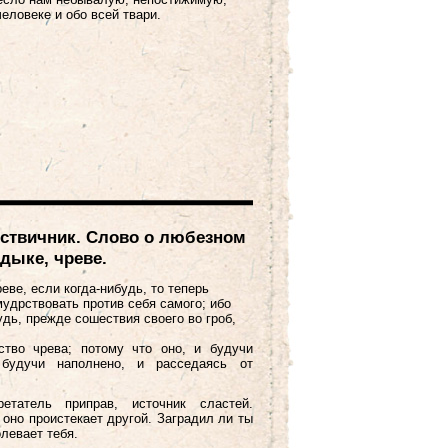
человеке и обо всей твари.
ствичник. Слово о любезном
дыке, чреве.
ве, если когда-нибудь, то теперь
удрствовать против себя самого; ибо
удь, прежде сошествия своего во гроб,
тво чрева; потому что оно, и будучи
 будучи наполнено, и расседаясь от
етатель приправ, источник сластей.
 оно проистекает другой. Заградил ли ты
левает тебя.