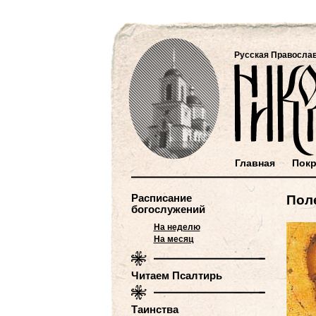
Русская Правосла
Главная
Покр
Расписание
Пол
богослужений
На неделю
На месяц
Читаем Псалтирь
Таинства