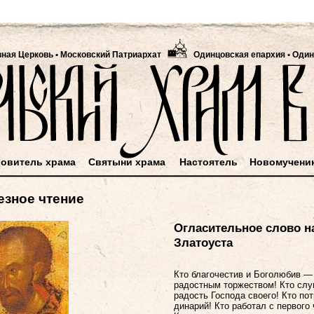
вная Церковь
•
Московский Патриархат
Одинцовская епархия • Один
овитель храма
Святыни храма
Настоятель
Новомучени
езное чтение
Огласительное слово н
Златоуста
Кто благочестив и Боголюбив —
радостным торжеством! Кто слу
радость Господа своего! Кто по
динарий! Кто работал с первого