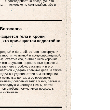
 — с благодарностью празднуй! Кто
са — нисколько не сомневайся, ибо и
 Богослова
чащается Тела и Крови
м, кто причащается недостойно.
ородный и богатый, оставя протертую и
естности пустынной и труднопроходимой,
ые, схватив его, сняли с него хорошие
ли его в рубища, пропитанные кровию и
ставя его с собою, заставили и его
иваться и делать срамные дела, а также
аходил бы удовольствие в многоядении,
и нечистых делах, а со временем,
бычаям, совсем остался у них, забыв и
агородную и честную жизнь, по той
 нем любовь, какую имел прежде, к
м и обычаям.